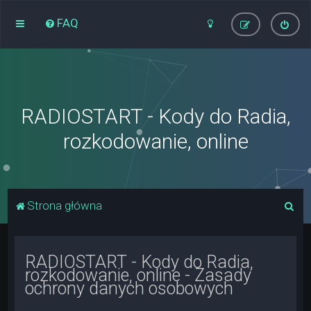
FAQ
RADIOSTART - Kody do Radia,
rozkodowanie, online
S
Strona główna
z
u
RADIOSTART - Kody do Radia,
k
rozkodowanie, online - Zasady
a
ochrony danych osobowych
j