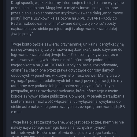
Drugi sposób, w jaki zbieramy informacje o tobie, to dane wysyłane
przez ciebie do nas. Mogą być to między innymi posty napisane
przez ciebie jako anonimowy użytkownik zwane dalej „anonimowe
posty”, konta użytkownika założone na „RADIOSTART - Kody do
Radia, rozkodowanie, online” zwane dalej „twoje konto” i posty
napisane przez ciebie po rejestracji i zalogowaniu zwane dalej
„twoje posty”.
Twoje konto będzie zawierać przynajmniej unikalną identyfikacyjną
nazwę zwaną dalej „twoja nazwa użytkownika”, hasło używane do
logowania zwane dalej „twoje hasło” i osobisty aktywny adres e-
mail zwany dalej „twój adres e-mail”. Informacje podane dla
twojego konta na „RADIOSTART - Kody do Radia, rozkodowanie,
online” są chronione przez prawa dotyczące ochrony danych
osobowych w państwie, w którym stoi nasz serwer. Mamy prawo
wymagać podania dodatkowych informacji przy rejestracji, i to my
ustalamy czy podanie ich jest konieczne, czy nie. W każdym
przypadku, masz możliwość wybrania, które informacje o twoim
koncie są wyświetlane publicznie. Co więcej, w panelu zarządzania
kontem masz możliwość włączenia lub wyłączenia wysyłania do
ciebie automatycznie generowanych przez oprogramowanie phpBB
e-maili.
Twoje hasło jest zaszyfrowane, więc jest bezpieczne, niemniej nie
należy używać tego samego hasła na różnych witrynach
internetowych. Hasło to umożliwia dostęp do twojego konta na