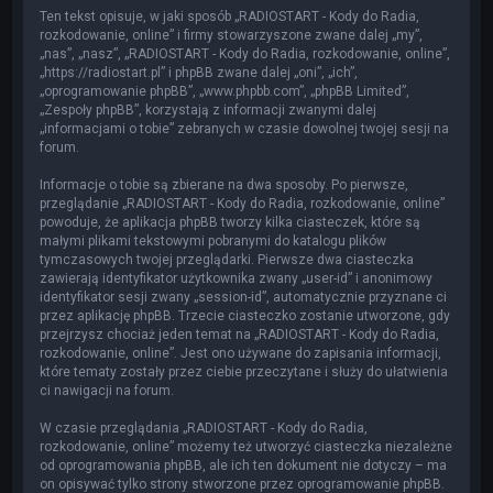
Ten tekst opisuje, w jaki sposób „RADIOSTART - Kody do Radia,
rozkodowanie, online” i firmy stowarzyszone zwane dalej „my”,
„nas”, „nasz”, „RADIOSTART - Kody do Radia, rozkodowanie, online”,
„https://radiostart.pl” i phpBB zwane dalej „oni”, „ich”,
„oprogramowanie phpBB”, „www.phpbb.com”, „phpBB Limited”,
„Zespoły phpBB”, korzystają z informacji zwanymi dalej
„informacjami o tobie” zebranych w czasie dowolnej twojej sesji na
forum.
Informacje o tobie są zbierane na dwa sposoby. Po pierwsze,
przeglądanie „RADIOSTART - Kody do Radia, rozkodowanie, online”
powoduje, że aplikacja phpBB tworzy kilka ciasteczek, które są
małymi plikami tekstowymi pobranymi do katalogu plików
tymczasowych twojej przeglądarki. Pierwsze dwa ciasteczka
zawierają identyfikator użytkownika zwany „user-id” i anonimowy
identyfikator sesji zwany „session-id”, automatycznie przyznane ci
przez aplikację phpBB. Trzecie ciasteczko zostanie utworzone, gdy
przejrzysz chociaż jeden temat na „RADIOSTART - Kody do Radia,
rozkodowanie, online”. Jest ono używane do zapisania informacji,
które tematy zostały przez ciebie przeczytane i służy do ułatwienia
ci nawigacji na forum.
W czasie przeglądania „RADIOSTART - Kody do Radia,
rozkodowanie, online” możemy też utworzyć ciasteczka niezależne
od oprogramowania phpBB, ale ich ten dokument nie dotyczy – ma
on opisywać tylko strony stworzone przez oprogramowanie phpBB.