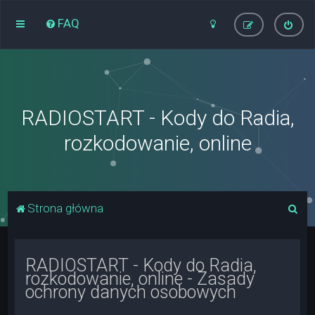
FAQ
RADIOSTART - Kody do Radia,
rozkodowanie, online
S
Strona główna
z
u
RADIOSTART - Kody do Radia,
k
rozkodowanie, online - Zasady
a
ochrony danych osobowych
j