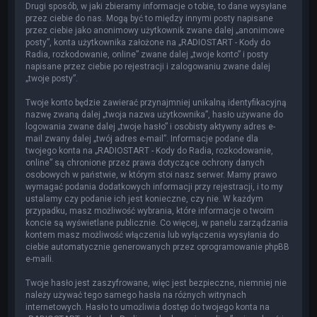
Drugi sposób, w jaki zbieramy informacje o tobie, to dane wysyłane
przez ciebie do nas. Mogą być to między innymi posty napisane
przez ciebie jako anonimowy użytkownik zwane dalej „anonimowe
posty”, konta użytkownika założone na „RADIOSTART - Kody do
Radia, rozkodowanie, online” zwane dalej „twoje konto” i posty
napisane przez ciebie po rejestracji i zalogowaniu zwane dalej
„twoje posty”.
Twoje konto będzie zawierać przynajmniej unikalną identyfikacyjną
nazwę zwaną dalej „twoja nazwa użytkownika”, hasło używane do
logowania zwane dalej „twoje hasło” i osobisty aktywny adres e-
mail zwany dalej „twój adres e-mail”. Informacje podane dla
twojego konta na „RADIOSTART - Kody do Radia, rozkodowanie,
online” są chronione przez prawa dotyczące ochrony danych
osobowych w państwie, w którym stoi nasz serwer. Mamy prawo
wymagać podania dodatkowych informacji przy rejestracji, i to my
ustalamy czy podanie ich jest konieczne, czy nie. W każdym
przypadku, masz możliwość wybrania, które informacje o twoim
koncie są wyświetlane publicznie. Co więcej, w panelu zarządzania
kontem masz możliwość włączenia lub wyłączenia wysyłania do
ciebie automatycznie generowanych przez oprogramowanie phpBB
e-maili.
Twoje hasło jest zaszyfrowane, więc jest bezpieczne, niemniej nie
należy używać tego samego hasła na różnych witrynach
internetowych. Hasło to umożliwia dostęp do twojego konta na