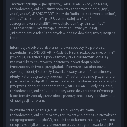
Ten tekst opisuje, w jaki sposób „RADIOSTART - Kody do Radia,
rozkodowanie, online” i firmy stowarzyszone zwane dalej „my”,
„nas”, „nasz”, „RADIOSTART - Kody do Radia, rozkodowanie, online”,
„https://radiostart.pl” i phpBB zwane dalej „oni”, „ich”,
„oprogramowanie phpBB”, „www.phpbb.com”, „phpBB Limited”,
„Zespoły phpBB”, korzystają z informacji zwanymi dalej
„informacjami o tobie” zebranych w czasie dowolnej twojej sesji na
forum.
Informacje o tobie są zbierane na dwa sposoby. Po pierwsze,
przeglądanie „RADIOSTART - Kody do Radia, rozkodowanie, online”
powoduje, że aplikacja phpBB tworzy kilka ciasteczek, które są
małymi plikami tekstowymi pobranymi do katalogu plików
tymczasowych twojej przeglądarki. Pierwsze dwa ciasteczka
zawierają identyfikator użytkownika zwany „user-id” i anonimowy
identyfikator sesji zwany „session-id”, automatycznie przyznane ci
przez aplikację phpBB. Trzecie ciasteczko zostanie utworzone, gdy
przejrzysz chociaż jeden temat na „RADIOSTART - Kody do Radia,
rozkodowanie, online”. Jest ono używane do zapisania informacji,
które tematy zostały przez ciebie przeczytane i służy do ułatwienia
ci nawigacji na forum.
W czasie przeglądania „RADIOSTART - Kody do Radia,
rozkodowanie, online” możemy też utworzyć ciasteczka niezależne
od oprogramowania phpBB, ale ich ten dokument nie dotyczy – ma
on opisywać tylko strony stworzone przez oprogramowanie phpBB.