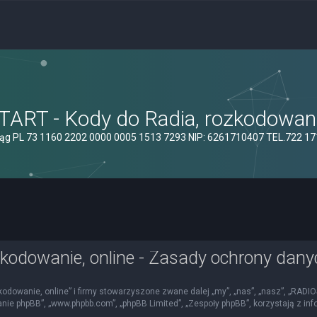
ART - Kody do Radia, rozkodowanie
ąg PL 73 1160 2202 0000 0005 1513 7293 NIP: 6261710407 TEL.722 1
kodowanie, online - Zasady ochrony dan
kodowanie, online” i firmy stowarzyszone zwane dalej „my”, „nas”, „nasz”, „RADI
mowanie phpBB”, „www.phpbb.com”, „phpBB Limited”, „Zespoły phpBB”, korzystają z i