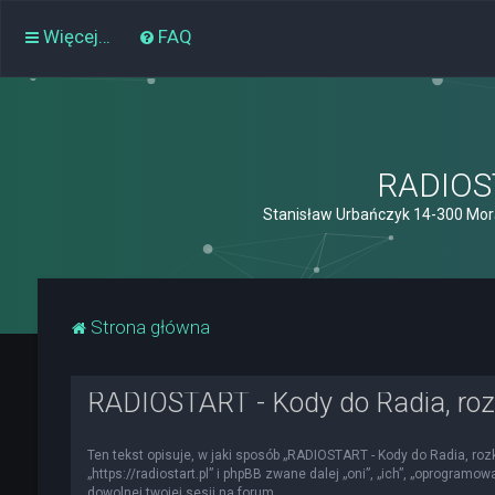
Więcej…
FAQ
RADIOST
Stanisław Urbańczyk 14-300 Mor
Strona główna
RADIOSTART - Kody do Radia, roz
Ten tekst opisuje, w jaki sposób „RADIOSTART - Kody do Radia, roz
„https://radiostart.pl” i phpBB zwane dalej „oni”, „ich”, „oprogra
dowolnej twojej sesji na forum.