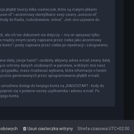
cja phpBB tworzy kilka ciasteczek, które są małymi plikami
er-id” i anonimowy identyfikator sesji zwany „session-id”,
 Kody do Radia, rozkodowanie, online”. Jest ono używane do
, ale ich ten dokument nie dotyczy – ma on opisywać tylko
to między innymi posty napisane przez ciebie jako anonimowy
onto” i posty napisane przez ciebie po rejestracji i zalogowaniu
e dalej „twoje hasło” i osobisty aktywny adres e-mail zwany dalej
czące ochrony danych osobowych w państwie, w którym stoi nasz
m przypadku, masz możliwość wybrania, które informacje o twoim
atycznie generowanych przez oprogramowanie phpBB e-maili.
o umożliwia dostęp do twojego konta na „RADIOSTART - Kody do
a poprosi cię o podanie nazwy użytkownika i adresu e-mail. Po
ojego konta.
osobowych
Usuń ciasteczka witryny
Strefa czasowa
UTC+02:00