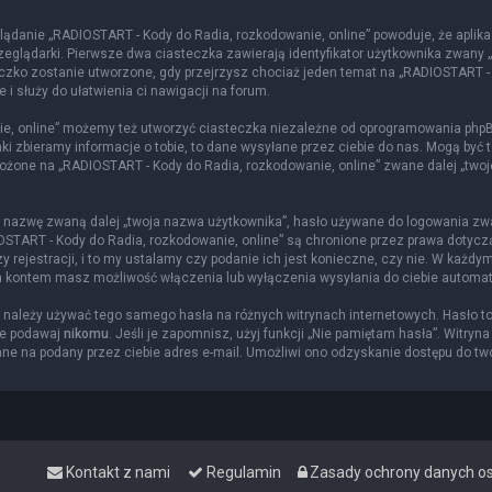
lądanie „RADIOSTART - Kody do Radia, rozkodowanie, online” powoduje, że aplika
glądarki. Pierwsze dwa ciasteczka zawierają identyfikator użytkownika zwany „us
eczko zostanie utworzone, gdy przejrzysz chociaż jeden temat na „RADIOSTART -
 i służy do ułatwienia ci nawigacji na forum.
e, online” możemy też utworzyć ciasteczka niezależne od oprogramowania phpBB
i zbieramy informacje o tobie, to dane wysyłane przez ciebie do nas. Mogą być 
żone na „RADIOSTART - Kody do Radia, rozkodowanie, online” zwane dalej „twoje k
ą nazwę zwaną dalej „twoja nazwa użytkownika”, hasło używane do logowania zwan
DIOSTART - Kody do Radia, rozkodowanie, online” są chronione przez prawa doty
rejestracji, i to my ustalamy czy podanie ich jest konieczne, czy nie. W każdy
nia kontem masz możliwość włączenia lub wyłączenia wysyłania do ciebie autom
ie należy używać tego samego hasła na różnych witrynach internetowych. Hasło t
ie podawaj
nikomu
. Jeśli je zapomnisz, użyj funkcji „Nie pamiętam hasła”. Witryn
e na podany przez ciebie adres e-mail. Umożliwi ono odzyskanie dostępu do tw
Kontakt z nami
Regulamin
Zasady ochrony danych 