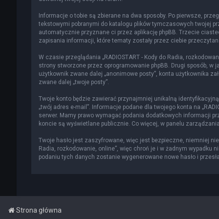
Informacje o tobie są zbierane na dwa sposoby. Po pierwsze, przeg
tekstowymi pobranymi do katalogu plików tymczasowych twojej prze
automatycznie przyznane ci przez aplikację phpBB. Trzecie ciast
zapisania informacji, które tematy zostały przez ciebie przeczytane
W czasie przeglądania „RADIOSTART - Kody do Radia, rozkodowani
strony stworzone przez oprogramowanie phpBB. Drugi sposób, w jak
użytkownik zwane dalej „anonimowe posty”, konta użytkownika zało
zwane dalej „twoje posty”.
Twoje konto będzie zawierać przynajmniej unikalną identyfikacyjn
„twój adres e-mail”. Informacje podane dla twojego konta na „RA
serwer. Mamy prawo wymagać podania dodatkowych informacji przy 
koncie są wyświetlane publicznie. Co więcej, w panelu zarządza
Twoje hasło jest zaszyfrowane, więc jest bezpieczne, niemniej n
Radia, rozkodowanie, online”, więc chroń je i w żadnym wypadku n
podaniu tych danych zostanie wygenerowane nowe hasło i przesłan
Strona główna