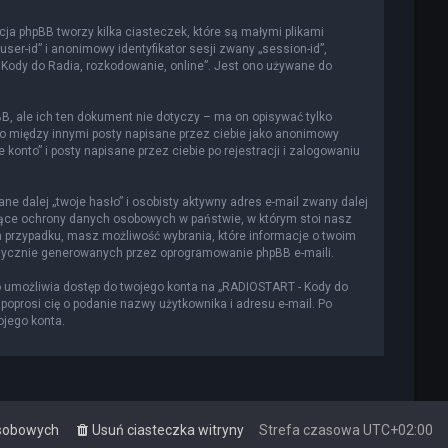
cja phpBB tworzy kilka ciasteczek, które są małymi plikami
er-id” i anonimowy identyfikator sesji zwany „session-id”,
 Kody do Radia, rozkodowanie, online”. Jest ono używane do
, ale ich ten dokument nie dotyczy – ma on opisywać tylko
to między innymi posty napisane przez ciebie jako anonimowy
onto” i posty napisane przez ciebie po rejestracji i zalogowaniu
e dalej „twoje hasło” i osobisty aktywny adres e-mail zwany dalej
czące ochrony danych osobowych w państwie, w którym stoi nasz
m przypadku, masz możliwość wybrania, które informacje o twoim
atycznie generowanych przez oprogramowanie phpBB e-maili.
o umożliwia dostęp do twojego konta na „RADIOSTART - Kody do
a poprosi cię o podanie nazwy użytkownika i adresu e-mail. Po
ojego konta.
osobowych
Usuń ciasteczka witryny
Strefa czasowa
UTC+02:00