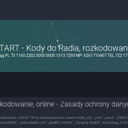
ART - Kody do Radia, rozkodowanie
ąg PL 73 1160 2202 0000 0005 1513 7293 NIP: 6261710407 TEL.722 1
kodowanie, online - Zasady ochrony dan
kodowanie, online” i firmy stowarzyszone zwane dalej „my”, „nas”, „nasz”, „RADI
mowanie phpBB”, „www.phpbb.com”, „phpBB Limited”, „Zespoły phpBB”, korzystają z i