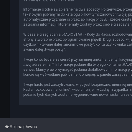
Informacje o tobie są zbierane na dwa sposoby. Po pierwsze, przeg
tekstowymi pobranymi do katalogu plików tymczasowych twojej prze
automatycznie przyznane ci przez aplikację phpBB. Trzecie ciast
zapisania informacji, które tematy zostały przez ciebie przeczytane
W czasie przeglądania „RADIOSTART - Kody do Radia, rozkodowani
strony stworzone przez oprogramowanie phpBB. Drugi sposób, w jak
użytkownik zwane dalej „anonimowe posty”, konta użytkownika zało
zwane dalej „twoje posty”.
Twoje konto będzie zawierać przynajmniej unikalną identyfikacyjn
„twój adres e-mail”. Informacje podane dla twojego konta na „RA
serwer. Mamy prawo wymagać podania dodatkowych informacji przy 
koncie są wyświetlane publicznie. Co więcej, w panelu zarządza
Twoje hasło jest zaszyfrowane, więc jest bezpieczne, niemniej n
Radia, rozkodowanie, online”, więc chroń je i w żadnym wypadku n
podaniu tych danych zostanie wygenerowane nowe hasło i przesłan
Strona główna