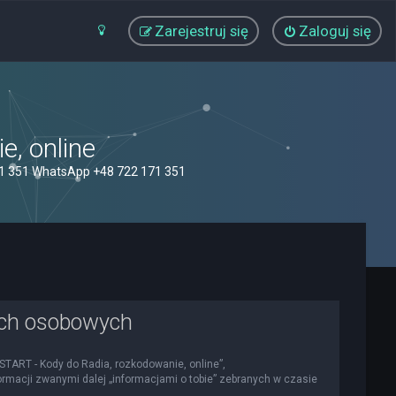
Zarejestruj się
Zaloguj się
, online
71 351 WhatsApp +48 722 171 351
ych osobowych
OSTART - Kody do Radia, rozkodowanie, online”,
nformacji zwanymi dalej „informacjami o tobie” zebranych w czasie