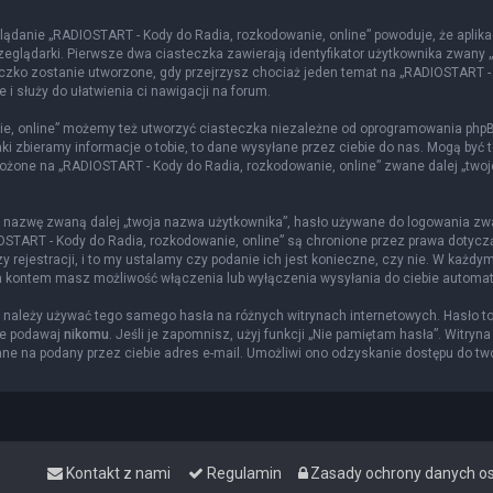
lądanie „RADIOSTART - Kody do Radia, rozkodowanie, online” powoduje, że aplika
glądarki. Pierwsze dwa ciasteczka zawierają identyfikator użytkownika zwany „us
eczko zostanie utworzone, gdy przejrzysz chociaż jeden temat na „RADIOSTART -
 i służy do ułatwienia ci nawigacji na forum.
e, online” możemy też utworzyć ciasteczka niezależne od oprogramowania phpBB
i zbieramy informacje o tobie, to dane wysyłane przez ciebie do nas. Mogą być 
żone na „RADIOSTART - Kody do Radia, rozkodowanie, online” zwane dalej „twoje k
ą nazwę zwaną dalej „twoja nazwa użytkownika”, hasło używane do logowania zwan
DIOSTART - Kody do Radia, rozkodowanie, online” są chronione przez prawa doty
rejestracji, i to my ustalamy czy podanie ich jest konieczne, czy nie. W każdy
nia kontem masz możliwość włączenia lub wyłączenia wysyłania do ciebie autom
ie należy używać tego samego hasła na różnych witrynach internetowych. Hasło t
ie podawaj
nikomu
. Jeśli je zapomnisz, użyj funkcji „Nie pamiętam hasła”. Witryn
e na podany przez ciebie adres e-mail. Umożliwi ono odzyskanie dostępu do tw
Kontakt z nami
Regulamin
Zasady ochrony danych 