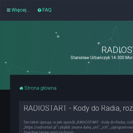
Więcej…
FAQ
RADIOST
Stanisław Urbańczyk 14-300 Mor
Strona główna
RADIOSTART - Kody do Radia, roz
Ten tekst opisuje, w jaki sposób „RADIOSTART - Kody do Radia, roz
„https://radiostart.pl” i phpBB zwane dalej „oni”, „ich”, „oprogra
dowolnej twojej sesji na forum.