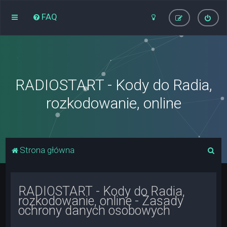
FAQ
RADIOSTART - Kody do Radia,
rozkodowanie, online
S
Strona główna
z
u
RADIOSTART - Kody do Radia,
k
rozkodowanie, online - Zasady
a
ochrony danych osobowych
j