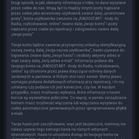
Drugi sposób, w jaki zbieramy informacje o tobie, to dane wysyłane
przez ciebie do nas. Mogą być to między innymi posty napisane
przez ciebie jako anonimowy użytkownik zwane dalej „anonimowe
posty”, konta użytkownika założone na „RADIOSTART - Kody do
Radia, rozkodowanie, online” zwane dalej „twoje konto” i posty
napisane przez ciebie po rejestracji i zalogowaniu zwane dalej
„twoje posty”.
Twoje konto będzie zawierać przynajmniej unikalną identyfikacyjną
nazwę zwaną dalej „twoja nazwa użytkownika”, hasło używane do
logowania zwane dalej „twoje hasło” i osobisty aktywny adres e-
mail zwany dalej „twój adres e-mail”. Informacje podane dla
twojego konta na „RADIOSTART - Kody do Radia, rozkodowanie,
online” są chronione przez prawa dotyczące ochrony danych
osobowych w państwie, w którym stoi nasz serwer. Mamy prawo
wymagać podania dodatkowych informacji przy rejestracji, i to my
ustalamy czy podanie ich jest konieczne, czy nie. W każdym
przypadku, masz możliwość wybrania, które informacje o twoim
koncie są wyświetlane publicznie. Co więcej, w panelu zarządzania
kontem masz możliwość włączenia lub wyłączenia wysyłania do
ciebie automatycznie generowanych przez oprogramowanie phpBB
e-maili.
Twoje hasło jest zaszyfrowane, więc jest bezpieczne, niemniej nie
należy używać tego samego hasła na różnych witrynach
internetowych. Hasło to umożliwia dostęp do twojego konta na