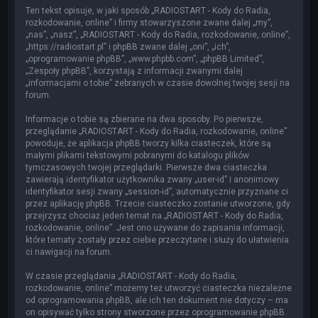
Ten tekst opisuje, w jaki sposób „RADIOSTART - Kody do Radia,
rozkodowanie, online” i firmy stowarzyszone zwane dalej „my”,
„nas”, „nasz”, „RADIOSTART - Kody do Radia, rozkodowanie, online”,
„https://radiostart.pl” i phpBB zwane dalej „oni”, „ich”,
„oprogramowanie phpBB”, „www.phpbb.com”, „phpBB Limited”,
„Zespoły phpBB”, korzystają z informacji zwanymi dalej
„informacjami o tobie” zebranych w czasie dowolnej twojej sesji na
forum.
Informacje o tobie są zbierane na dwa sposoby. Po pierwsze,
przeglądanie „RADIOSTART - Kody do Radia, rozkodowanie, online”
powoduje, że aplikacja phpBB tworzy kilka ciasteczek, które są
małymi plikami tekstowymi pobranymi do katalogu plików
tymczasowych twojej przeglądarki. Pierwsze dwa ciasteczka
zawierają identyfikator użytkownika zwany „user-id” i anonimowy
identyfikator sesji zwany „session-id”, automatycznie przyznane ci
przez aplikację phpBB. Trzecie ciasteczko zostanie utworzone, gdy
przejrzysz chociaż jeden temat na „RADIOSTART - Kody do Radia,
rozkodowanie, online”. Jest ono używane do zapisania informacji,
które tematy zostały przez ciebie przeczytane i służy do ułatwienia
ci nawigacji na forum.
W czasie przeglądania „RADIOSTART - Kody do Radia,
rozkodowanie, online” możemy też utworzyć ciasteczka niezależne
od oprogramowania phpBB, ale ich ten dokument nie dotyczy – ma
on opisywać tylko strony stworzone przez oprogramowanie phpBB.