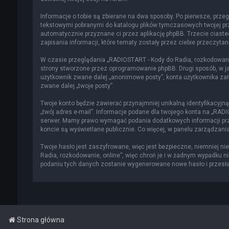
Informacje o tobie są zbierane na dwa sposoby. Po pierwsze, przeg
tekstowymi pobranymi do katalogu plików tymczasowych twojej prze
automatycznie przyznane ci przez aplikację phpBB. Trzecie ciast
zapisania informacji, które tematy zostały przez ciebie przeczytane
W czasie przeglądania „RADIOSTART - Kody do Radia, rozkodowani
strony stworzone przez oprogramowanie phpBB. Drugi sposób, w jak
użytkownik zwane dalej „anonimowe posty”, konta użytkownika zało
zwane dalej „twoje posty”.
Twoje konto będzie zawierać przynajmniej unikalną identyfikacyjn
„twój adres e-mail”. Informacje podane dla twojego konta na „RA
serwer. Mamy prawo wymagać podania dodatkowych informacji przy 
koncie są wyświetlane publicznie. Co więcej, w panelu zarządza
Twoje hasło jest zaszyfrowane, więc jest bezpieczne, niemniej n
Radia, rozkodowanie, online”, więc chroń je i w żadnym wypadku n
podaniu tych danych zostanie wygenerowane nowe hasło i przesłan
Strona główna