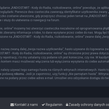
lądanie „RADIOSTART - Kody do Radia, rozkodowanie, online” powoduje, że aplika
glądarki. Pierwsze dwa ciasteczka zawierają identyfikator użytkownika zwany „us
eczko zostanie utworzone, gdy przejrzysz chociaż jeden temat na „RADIOSTART -
 i służy do ułatwienia ci nawigacji na forum.
e, online” możemy też utworzyć ciasteczka niezależne od oprogramowania phpBB
i zbieramy informacje o tobie, to dane wysyłane przez ciebie do nas. Mogą być 
żone na „RADIOSTART - Kody do Radia, rozkodowanie, online” zwane dalej „twoje k
ą nazwę zwaną dalej „twoja nazwa użytkownika”, hasło używane do logowania zwan
DIOSTART - Kody do Radia, rozkodowanie, online” są chronione przez prawa doty
rejestracji, i to my ustalamy czy podanie ich jest konieczne, czy nie. W każdy
nia kontem masz możliwość włączenia lub wyłączenia wysyłania do ciebie autom
ie należy używać tego samego hasła na różnych witrynach internetowych. Hasło t
ie podawaj
nikomu
. Jeśli je zapomnisz, użyj funkcji „Nie pamiętam hasła”. Witryn
e na podany przez ciebie adres e-mail. Umożliwi ono odzyskanie dostępu do tw
Kontakt z nami
Regulamin
Zasady ochrony danych 