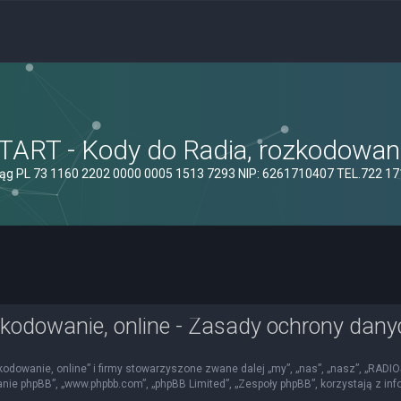
ART - Kody do Radia, rozkodowanie
ąg PL 73 1160 2202 0000 0005 1513 7293 NIP: 6261710407 TEL.722 1
kodowanie, online - Zasady ochrony dan
kodowanie, online” i firmy stowarzyszone zwane dalej „my”, „nas”, „nasz”, „RADI
mowanie phpBB”, „www.phpbb.com”, „phpBB Limited”, „Zespoły phpBB”, korzystają z i