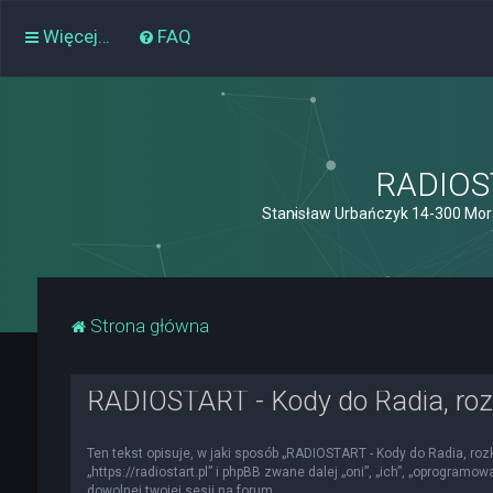
Więcej…
FAQ
RADIOST
Stanisław Urbańczyk 14-300 Mor
Strona główna
RADIOSTART - Kody do Radia, roz
Ten tekst opisuje, w jaki sposób „RADIOSTART - Kody do Radia, roz
„https://radiostart.pl” i phpBB zwane dalej „oni”, „ich”, „oprogra
dowolnej twojej sesji na forum.