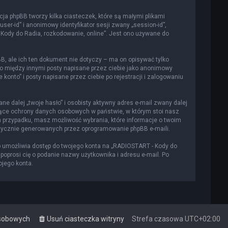
cja phpBB tworzy kilka ciasteczek, które są małymi plikami
er-id” i anonimowy identyfikator sesji zwany „session-id”,
 Kody do Radia, rozkodowanie, online”. Jest ono używane do
, ale ich ten dokument nie dotyczy – ma on opisywać tylko
to między innymi posty napisane przez ciebie jako anonimowy
onto” i posty napisane przez ciebie po rejestracji i zalogowaniu
e dalej „twoje hasło” i osobisty aktywny adres e-mail zwany dalej
czące ochrony danych osobowych w państwie, w którym stoi nasz
m przypadku, masz możliwość wybrania, które informacje o twoim
atycznie generowanych przez oprogramowanie phpBB e-maili.
o umożliwia dostęp do twojego konta na „RADIOSTART - Kody do
a poprosi cię o podanie nazwy użytkownika i adresu e-mail. Po
ojego konta.
osobowych
Usuń ciasteczka witryny
Strefa czasowa
UTC+02:00