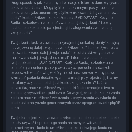
Drugi sposób, w jaki zbieramy informacje o tobie, to dane wysyłane
przez ciebie do nas. Mogą być to między innymi posty napisane
przez ciebie jako anonimowy użytkownik zwane dalej „anonimowe
posty”, konta użytkownika założone na „RADIOSTART - Kody do
Radia, rozkodowanie, online” zwane dalej „twoje konto” i posty
napisane przez ciebie po rejestracji i zalogowaniu zwane dalej
„twoje posty”.
Twoje konto będzie zawierać przynajmniej unikalną identyfikacyjną
nazwę zwaną dalej „twoja nazwa użytkownika”, hasło używane do
logowania zwane dalej „twoje hasło” i osobisty aktywny adres e-
mail zwany dalej „twój adres e-mail”. Informacje podane dla
twojego konta na „RADIOSTART - Kody do Radia, rozkodowanie,
online” są chronione przez prawa dotyczące ochrony danych
osobowych w państwie, w którym stoi nasz serwer. Mamy prawo
wymagać podania dodatkowych informacji przy rejestracji, i to my
ustalamy czy podanie ich jest konieczne, czy nie. W każdym
przypadku, masz możliwość wybrania, które informacje o twoim
koncie są wyświetlane publicznie. Co więcej, w panelu zarządzania
kontem masz możliwość włączenia lub wyłączenia wysyłania do
ciebie automatycznie generowanych przez oprogramowanie phpBB
e-maili.
Twoje hasło jest zaszyfrowane, więc jest bezpieczne, niemniej nie
należy używać tego samego hasła na różnych witrynach
internetowych. Hasło to umożliwia dostęp do twojego konta na