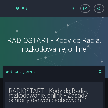
FAQ
RADIOSTART - Kody do Radia,
rozkodowanie, online
S
Strona główna
z
u
RADIOSTART - Kody do Radia,
k
rozkodowanie, online - Zasady
a
ochrony danych osobowych
j