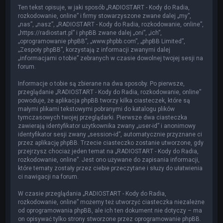
Ten tekst opisuje, w jaki sposób „RADIOSTART - Kody do Radia,
rozkodowanie, online” i firmy stowarzyszone zwane dalej „my”,
„nas”, „nasz”, „RADIOSTART - Kody do Radia, rozkodowanie, online”,
„https://radiostart.pl” i phpBB zwane dalej „oni”, „ich”,
„oprogramowanie phpBB”, „www.phpbb.com”, „phpBB Limited”,
„Zespoły phpBB”, korzystają z informacji zwanymi dalej
„informacjami o tobie” zebranych w czasie dowolnej twojej sesji na
forum.
Informacje o tobie są zbierane na dwa sposoby. Po pierwsze,
przeglądanie „RADIOSTART - Kody do Radia, rozkodowanie, online”
powoduje, że aplikacja phpBB tworzy kilka ciasteczek, które są
małymi plikami tekstowymi pobranymi do katalogu plików
tymczasowych twojej przeglądarki. Pierwsze dwa ciasteczka
zawierają identyfikator użytkownika zwany „user-id” i anonimowy
identyfikator sesji zwany „session-id”, automatycznie przyznane ci
przez aplikację phpBB. Trzecie ciasteczko zostanie utworzone, gdy
przejrzysz chociaż jeden temat na „RADIOSTART - Kody do Radia,
rozkodowanie, online”. Jest ono używane do zapisania informacji,
które tematy zostały przez ciebie przeczytane i służy do ułatwienia
ci nawigacji na forum.
W czasie przeglądania „RADIOSTART - Kody do Radia,
rozkodowanie, online” możemy też utworzyć ciasteczka niezależne
od oprogramowania phpBB, ale ich ten dokument nie dotyczy – ma
on opisywać tylko strony stworzone przez oprogramowanie phpBB.