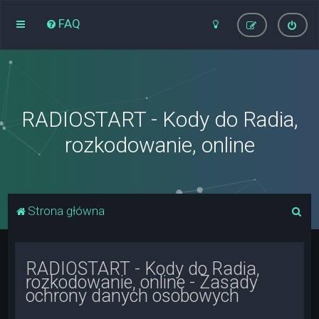
FAQ
RADIOSTART - Kody do Radia,
rozkodowanie, online
S
Strona główna
z
u
RADIOSTART - Kody do Radia,
k
rozkodowanie, online - Zasady
a
ochrony danych osobowych
j