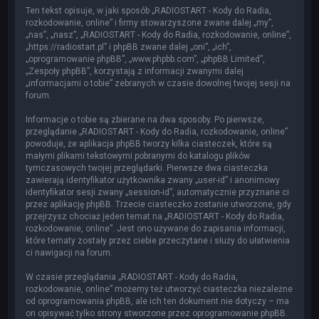
Ten tekst opisuje, w jaki sposób „RADIOSTART - Kody do Radia,
rozkodowanie, online” i firmy stowarzyszone zwane dalej „my”,
„nas”, „nasz”, „RADIOSTART - Kody do Radia, rozkodowanie, online”,
„https://radiostart.pl” i phpBB zwane dalej „oni”, „ich”,
„oprogramowanie phpBB”, „www.phpbb.com”, „phpBB Limited”,
„Zespoły phpBB”, korzystają z informacji zwanymi dalej
„informacjami o tobie” zebranych w czasie dowolnej twojej sesji na
forum.
Informacje o tobie są zbierane na dwa sposoby. Po pierwsze,
przeglądanie „RADIOSTART - Kody do Radia, rozkodowanie, online”
powoduje, że aplikacja phpBB tworzy kilka ciasteczek, które są
małymi plikami tekstowymi pobranymi do katalogu plików
tymczasowych twojej przeglądarki. Pierwsze dwa ciasteczka
zawierają identyfikator użytkownika zwany „user-id” i anonimowy
identyfikator sesji zwany „session-id”, automatycznie przyznane ci
przez aplikację phpBB. Trzecie ciasteczko zostanie utworzone, gdy
przejrzysz chociaż jeden temat na „RADIOSTART - Kody do Radia,
rozkodowanie, online”. Jest ono używane do zapisania informacji,
które tematy zostały przez ciebie przeczytane i służy do ułatwienia
ci nawigacji na forum.
W czasie przeglądania „RADIOSTART - Kody do Radia,
rozkodowanie, online” możemy też utworzyć ciasteczka niezależne
od oprogramowania phpBB, ale ich ten dokument nie dotyczy – ma
on opisywać tylko strony stworzone przez oprogramowanie phpBB.