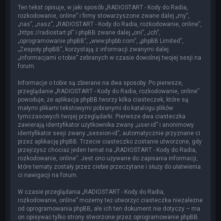
Ten tekst opisuje, w jaki sposób „RADIOSTART - Kody do Radia,
rozkodowanie, online” i firmy stowarzyszone zwane dalej „my”,
„nas”, „nasz”, „RADIOSTART - Kody do Radia, rozkodowanie, online”,
„https://radiostart.pl” i phpBB zwane dalej „oni”, „ich”,
„oprogramowanie phpBB”, „www.phpbb.com”, „phpBB Limited”,
„Zespoły phpBB”, korzystają z informacji zwanymi dalej
„informacjami o tobie” zebranych w czasie dowolnej twojej sesji na
forum.
Informacje o tobie są zbierane na dwa sposoby. Po pierwsze,
przeglądanie „RADIOSTART - Kody do Radia, rozkodowanie, online”
powoduje, że aplikacja phpBB tworzy kilka ciasteczek, które są
małymi plikami tekstowymi pobranymi do katalogu plików
tymczasowych twojej przeglądarki. Pierwsze dwa ciasteczka
zawierają identyfikator użytkownika zwany „user-id” i anonimowy
identyfikator sesji zwany „session-id”, automatycznie przyznane ci
przez aplikację phpBB. Trzecie ciasteczko zostanie utworzone, gdy
przejrzysz chociaż jeden temat na „RADIOSTART - Kody do Radia,
rozkodowanie, online”. Jest ono używane do zapisania informacji,
które tematy zostały przez ciebie przeczytane i służy do ułatwienia
ci nawigacji na forum.
W czasie przeglądania „RADIOSTART - Kody do Radia,
rozkodowanie, online” możemy też utworzyć ciasteczka niezależne
od oprogramowania phpBB, ale ich ten dokument nie dotyczy – ma
on opisywać tylko strony stworzone przez oprogramowanie phpBB.