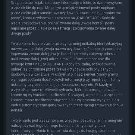
Drugi sposób, w jaki zbieramy informacje o tobie, to dane wysyłane
przez ciebie do nas. Mogą być to między innymi posty napisane
przez ciebie jako anonimowy użytkownik zwane dalej „anonimowe
posty”, konta użytkownika założone na „RADIOSTART - Kody do
Radia, rozkodowanie, online” zwane dalej „twoje konto” i posty
napisane przez ciebie po rejestracji i zalogowaniu zwane dalej
„twoje posty”.
Twoje konto będzie zawierać przynajmniej unikalną identyfikacyjną
nazwę zwaną dalej „twoja nazwa użytkownika”, hasło używane do
logowania zwane dalej „twoje hasło” i osobisty aktywny adres e-
mail zwany dalej „twój adres e-mail”. Informacje podane dla
twojego konta na „RADIOSTART - Kody do Radia, rozkodowanie,
online” są chronione przez prawa dotyczące ochrony danych
osobowych w państwie, w którym stoi nasz serwer. Mamy prawo
wymagać podania dodatkowych informacji przy rejestracji, i to my
ustalamy czy podanie ich jest konieczne, czy nie. W każdym
przypadku, masz możliwość wybrania, które informacje o twoim
koncie są wyświetlane publicznie. Co więcej, w panelu zarządzania
kontem masz możliwość włączenia lub wyłączenia wysyłania do
ciebie automatycznie generowanych przez oprogramowanie phpBB
e-maili.
Twoje hasło jest zaszyfrowane, więc jest bezpieczne, niemniej nie
należy używać tego samego hasła na różnych witrynach
internetowych. Hasło to umożliwia dostęp do twojego konta na