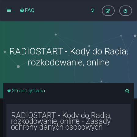
FAQ
RADIOSTART - Kody do Radia,
rozkodowanie, online
S
Strona główna
z
u
RADIOSTART - Kody do Radia,
k
rozkodowanie, online - Zasady
a
ochrony danych osobowych
j