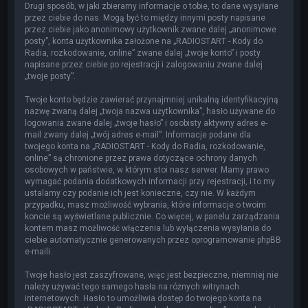
Drugi sposób, w jaki zbieramy informacje o tobie, to dane wysyłane
przez ciebie do nas. Mogą być to między innymi posty napisane
przez ciebie jako anonimowy użytkownik zwane dalej „anonimowe
posty”, konta użytkownika założone na „RADIOSTART - Kody do
Radia, rozkodowanie, online” zwane dalej „twoje konto” i posty
napisane przez ciebie po rejestracji i zalogowaniu zwane dalej
„twoje posty”.
Twoje konto będzie zawierać przynajmniej unikalną identyfikacyjną
nazwę zwaną dalej „twoja nazwa użytkownika”, hasło używane do
logowania zwane dalej „twoje hasło” i osobisty aktywny adres e-
mail zwany dalej „twój adres e-mail”. Informacje podane dla
twojego konta na „RADIOSTART - Kody do Radia, rozkodowanie,
online” są chronione przez prawa dotyczące ochrony danych
osobowych w państwie, w którym stoi nasz serwer. Mamy prawo
wymagać podania dodatkowych informacji przy rejestracji, i to my
ustalamy czy podanie ich jest konieczne, czy nie. W każdym
przypadku, masz możliwość wybrania, które informacje o twoim
koncie są wyświetlane publicznie. Co więcej, w panelu zarządzania
kontem masz możliwość włączenia lub wyłączenia wysyłania do
ciebie automatycznie generowanych przez oprogramowanie phpBB
e-maili.
Twoje hasło jest zaszyfrowane, więc jest bezpieczne, niemniej nie
należy używać tego samego hasła na różnych witrynach
internetowych. Hasło to umożliwia dostęp do twojego konta na