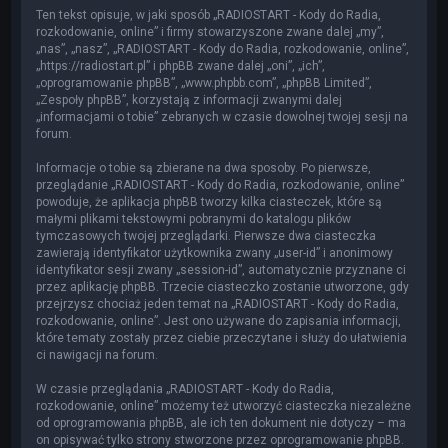
Ten tekst opisuje, w jaki sposób „RADIOSTART - Kody do Radia,
rozkodowanie, online” i firmy stowarzyszone zwane dalej „my”,
„nas”, „nasz”, „RADIOSTART - Kody do Radia, rozkodowanie, online”,
„https://radiostart.pl” i phpBB zwane dalej „oni”, „ich”,
„oprogramowanie phpBB”, „www.phpbb.com”, „phpBB Limited”,
„Zespoły phpBB”, korzystają z informacji zwanymi dalej
„informacjami o tobie” zebranych w czasie dowolnej twojej sesji na
forum.
Informacje o tobie są zbierane na dwa sposoby. Po pierwsze,
przeglądanie „RADIOSTART - Kody do Radia, rozkodowanie, online”
powoduje, że aplikacja phpBB tworzy kilka ciasteczek, które są
małymi plikami tekstowymi pobranymi do katalogu plików
tymczasowych twojej przeglądarki. Pierwsze dwa ciasteczka
zawierają identyfikator użytkownika zwany „user-id” i anonimowy
identyfikator sesji zwany „session-id”, automatycznie przyznane ci
przez aplikację phpBB. Trzecie ciasteczko zostanie utworzone, gdy
przejrzysz chociaż jeden temat na „RADIOSTART - Kody do Radia,
rozkodowanie, online”. Jest ono używane do zapisania informacji,
które tematy zostały przez ciebie przeczytane i służy do ułatwienia
ci nawigacji na forum.
W czasie przeglądania „RADIOSTART - Kody do Radia,
rozkodowanie, online” możemy też utworzyć ciasteczka niezależne
od oprogramowania phpBB, ale ich ten dokument nie dotyczy – ma
on opisywać tylko strony stworzone przez oprogramowanie phpBB.