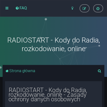
FAQ
RADIOSTART - Kody do Radia,
rozkodowanie, online
S
Strona główna
z
u
RADIOSTART - Kody do Radia,
k
rozkodowanie, online - Zasady
a
ochrony danych osobowych
j