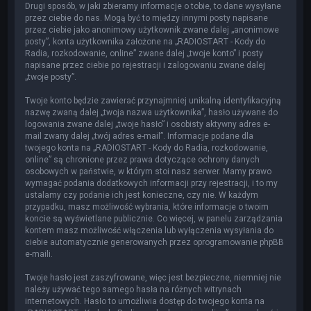
Drugi sposób, w jaki zbieramy informacje o tobie, to dane wysyłane
przez ciebie do nas. Mogą być to między innymi posty napisane
przez ciebie jako anonimowy użytkownik zwane dalej „anonimowe
posty”, konta użytkownika założone na „RADIOSTART - Kody do
Radia, rozkodowanie, online” zwane dalej „twoje konto” i posty
napisane przez ciebie po rejestracji i zalogowaniu zwane dalej
„twoje posty”.
Twoje konto będzie zawierać przynajmniej unikalną identyfikacyjną
nazwę zwaną dalej „twoja nazwa użytkownika”, hasło używane do
logowania zwane dalej „twoje hasło” i osobisty aktywny adres e-
mail zwany dalej „twój adres e-mail”. Informacje podane dla
twojego konta na „RADIOSTART - Kody do Radia, rozkodowanie,
online” są chronione przez prawa dotyczące ochrony danych
osobowych w państwie, w którym stoi nasz serwer. Mamy prawo
wymagać podania dodatkowych informacji przy rejestracji, i to my
ustalamy czy podanie ich jest konieczne, czy nie. W każdym
przypadku, masz możliwość wybrania, które informacje o twoim
koncie są wyświetlane publicznie. Co więcej, w panelu zarządzania
kontem masz możliwość włączenia lub wyłączenia wysyłania do
ciebie automatycznie generowanych przez oprogramowanie phpBB
e-maili.
Twoje hasło jest zaszyfrowane, więc jest bezpieczne, niemniej nie
należy używać tego samego hasła na różnych witrynach
internetowych. Hasło to umożliwia dostęp do twojego konta na