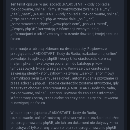
Ten tekst opisuje, w jaki sposób „RADIOSTART - Kody do Radia,
rozkodowanie, online” i firmy stowarzyszone zwane dalej „my”,
„nas”, „nasz”, „RADIOSTART - Kody do Radia, rozkodowanie, online”,
„https://radiostart.pl” i phpBB zwane dalej „oni”, „ich”,
„oprogramowanie phpBB”, „www.phpbb.com”, „phpBB Limited”,
„Zespoły phpBB”, korzystają z informacji zwanymi dalej
„informacjami o tobie” zebranych w czasie dowolnej twojej sesji na
forum.
Informacje o tobie są zbierane na dwa sposoby. Po pierwsze,
przeglądanie „RADIOSTART - Kody do Radia, rozkodowanie, online”
powoduje, że aplikacja phpBB tworzy kilka ciasteczek, które są
małymi plikami tekstowymi pobranymi do katalogu plików
tymczasowych twojej przeglądarki. Pierwsze dwa ciasteczka
zawierają identyfikator użytkownika zwany „user-id” i anonimowy
identyfikator sesji zwany „session-id”, automatycznie przyznane ci
przez aplikację phpBB. Trzecie ciasteczko zostanie utworzone, gdy
przejrzysz chociaż jeden temat na „RADIOSTART - Kody do Radia,
rozkodowanie, online”. Jest ono używane do zapisania informacji,
które tematy zostały przez ciebie przeczytane i służy do ułatwienia
ci nawigacji na forum.
W czasie przeglądania „RADIOSTART - Kody do Radia,
rozkodowanie, online” możemy też utworzyć ciasteczka niezależne
od oprogramowania phpBB, ale ich ten dokument nie dotyczy – ma
on opisywać tylko strony stworzone przez oprogramowanie phpBB.