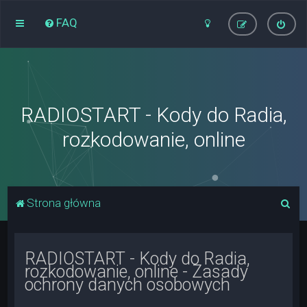
FAQ
RADIOSTART - Kody do Radia,
rozkodowanie, online
S
Strona główna
z
u
RADIOSTART - Kody do Radia,
k
rozkodowanie, online - Zasady
a
ochrony danych osobowych
j