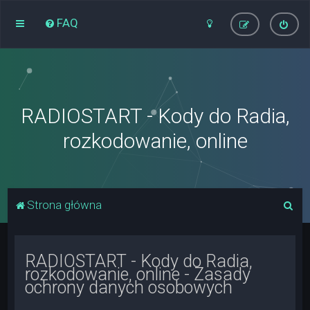
FAQ
RADIOSTART - Kody do Radia,
rozkodowanie, online
S
Strona główna
z
u
RADIOSTART - Kody do Radia,
k
rozkodowanie, online - Zasady
a
ochrony danych osobowych
j