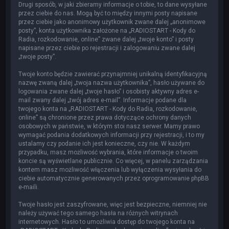
Drugi sposób, w jaki zbieramy informacje o tobie, to dane wysyłane
przez ciebie do nas. Mogą być to między innymi posty napisane
przez ciebie jako anonimowy użytkownik zwane dalej „anonimowe
posty”, konta użytkownika założone na „RADIOSTART - Kody do
Radia, rozkodowanie, online” zwane dalej „twoje konto” i posty
napisane przez ciebie po rejestracji i zalogowaniu zwane dalej
„twoje posty”.
Twoje konto będzie zawierać przynajmniej unikalną identyfikacyjną
nazwę zwaną dalej „twoja nazwa użytkownika”, hasło używane do
logowania zwane dalej „twoje hasło” i osobisty aktywny adres e-
mail zwany dalej „twój adres e-mail”. Informacje podane dla
twojego konta na „RADIOSTART - Kody do Radia, rozkodowanie,
online” są chronione przez prawa dotyczące ochrony danych
osobowych w państwie, w którym stoi nasz serwer. Mamy prawo
wymagać podania dodatkowych informacji przy rejestracji, i to my
ustalamy czy podanie ich jest konieczne, czy nie. W każdym
przypadku, masz możliwość wybrania, które informacje o twoim
koncie są wyświetlane publicznie. Co więcej, w panelu zarządzania
kontem masz możliwość włączenia lub wyłączenia wysyłania do
ciebie automatycznie generowanych przez oprogramowanie phpBB
e-maili.
Twoje hasło jest zaszyfrowane, więc jest bezpieczne, niemniej nie
należy używać tego samego hasła na różnych witrynach
internetowych. Hasło to umożliwia dostęp do twojego konta na