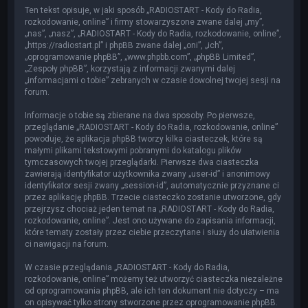
Ten tekst opisuje, w jaki sposób „RADIOSTART - Kody do Radia,
rozkodowanie, online” i firmy stowarzyszone zwane dalej „my”,
„nas”, „nasz”, „RADIOSTART - Kody do Radia, rozkodowanie, online”,
„https://radiostart.pl” i phpBB zwane dalej „oni”, „ich”,
„oprogramowanie phpBB”, „www.phpbb.com”, „phpBB Limited”,
„Zespoły phpBB”, korzystają z informacji zwanymi dalej
„informacjami o tobie” zebranych w czasie dowolnej twojej sesji na
forum.
Informacje o tobie są zbierane na dwa sposoby. Po pierwsze,
przeglądanie „RADIOSTART - Kody do Radia, rozkodowanie, online”
powoduje, że aplikacja phpBB tworzy kilka ciasteczek, które są
małymi plikami tekstowymi pobranymi do katalogu plików
tymczasowych twojej przeglądarki. Pierwsze dwa ciasteczka
zawierają identyfikator użytkownika zwany „user-id” i anonimowy
identyfikator sesji zwany „session-id”, automatycznie przyznane ci
przez aplikację phpBB. Trzecie ciasteczko zostanie utworzone, gdy
przejrzysz chociaż jeden temat na „RADIOSTART - Kody do Radia,
rozkodowanie, online”. Jest ono używane do zapisania informacji,
które tematy zostały przez ciebie przeczytane i służy do ułatwienia
ci nawigacji na forum.
W czasie przeglądania „RADIOSTART - Kody do Radia,
rozkodowanie, online” możemy też utworzyć ciasteczka niezależne
od oprogramowania phpBB, ale ich ten dokument nie dotyczy – ma
on opisywać tylko strony stworzone przez oprogramowanie phpBB.