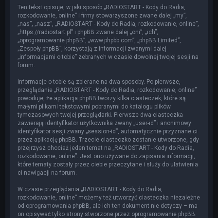
Ten tekst opisuje, w jaki sposób „RADIOSTART - Kody do Radia,
rozkodowanie, online” i firmy stowarzyszone zwane dalej „my”,
„nas”, „nasz”, „RADIOSTART - Kody do Radia, rozkodowanie, online”,
„https://radiostart.pl” i phpBB zwane dalej „oni”, „ich”,
„oprogramowanie phpBB”, „www.phpbb.com”, „phpBB Limited”,
„Zespoły phpBB”, korzystają z informacji zwanymi dalej
„informacjami o tobie” zebranych w czasie dowolnej twojej sesji na
forum.
Informacje o tobie są zbierane na dwa sposoby. Po pierwsze,
przeglądanie „RADIOSTART - Kody do Radia, rozkodowanie, online”
powoduje, że aplikacja phpBB tworzy kilka ciasteczek, które są
małymi plikami tekstowymi pobranymi do katalogu plików
tymczasowych twojej przeglądarki. Pierwsze dwa ciasteczka
zawierają identyfikator użytkownika zwany „user-id” i anonimowy
identyfikator sesji zwany „session-id”, automatycznie przyznane ci
przez aplikację phpBB. Trzecie ciasteczko zostanie utworzone, gdy
przejrzysz chociaż jeden temat na „RADIOSTART - Kody do Radia,
rozkodowanie, online”. Jest ono używane do zapisania informacji,
które tematy zostały przez ciebie przeczytane i służy do ułatwienia
ci nawigacji na forum.
W czasie przeglądania „RADIOSTART - Kody do Radia,
rozkodowanie, online” możemy też utworzyć ciasteczka niezależne
od oprogramowania phpBB, ale ich ten dokument nie dotyczy – ma
on opisywać tylko strony stworzone przez oprogramowanie phpBB.