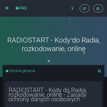
FAQ
RADIOSTART - Kody do Radia,
rozkodowanie, online
S
Strona główna
z
u
RADIOSTART - Kody do Radia,
k
rozkodowanie, online - Zasady
a
ochrony danych osobowych
j