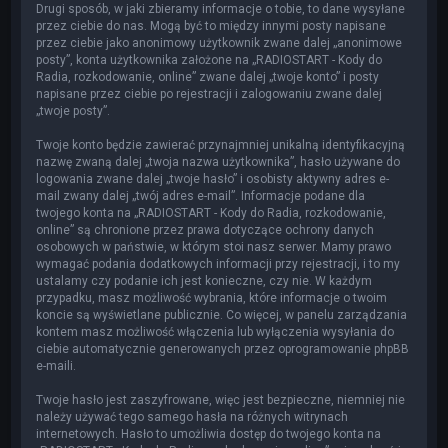
Drugi sposób, w jaki zbieramy informacje o tobie, to dane wysyłane
przez ciebie do nas. Mogą być to między innymi posty napisane
przez ciebie jako anonimowy użytkownik zwane dalej „anonimowe
posty”, konta użytkownika założone na „RADIOSTART - Kody do
Radia, rozkodowanie, online” zwane dalej „twoje konto” i posty
napisane przez ciebie po rejestracji i zalogowaniu zwane dalej
„twoje posty”.
Twoje konto będzie zawierać przynajmniej unikalną identyfikacyjną
nazwę zwaną dalej „twoja nazwa użytkownika”, hasło używane do
logowania zwane dalej „twoje hasło” i osobisty aktywny adres e-
mail zwany dalej „twój adres e-mail”. Informacje podane dla
twojego konta na „RADIOSTART - Kody do Radia, rozkodowanie,
online” są chronione przez prawa dotyczące ochrony danych
osobowych w państwie, w którym stoi nasz serwer. Mamy prawo
wymagać podania dodatkowych informacji przy rejestracji, i to my
ustalamy czy podanie ich jest konieczne, czy nie. W każdym
przypadku, masz możliwość wybrania, które informacje o twoim
koncie są wyświetlane publicznie. Co więcej, w panelu zarządzania
kontem masz możliwość włączenia lub wyłączenia wysyłania do
ciebie automatycznie generowanych przez oprogramowanie phpBB
e-maili.
Twoje hasło jest zaszyfrowane, więc jest bezpieczne, niemniej nie
należy używać tego samego hasła na różnych witrynach
internetowych. Hasło to umożliwia dostęp do twojego konta na