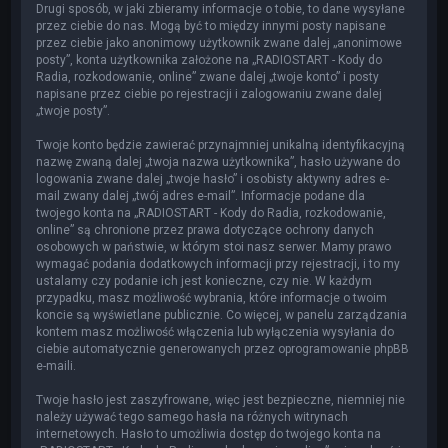
Drugi sposób, w jaki zbieramy informacje o tobie, to dane wysyłane
przez ciebie do nas. Mogą być to między innymi posty napisane
przez ciebie jako anonimowy użytkownik zwane dalej „anonimowe
posty”, konta użytkownika założone na „RADIOSTART - Kody do
Radia, rozkodowanie, online” zwane dalej „twoje konto” i posty
napisane przez ciebie po rejestracji i zalogowaniu zwane dalej
„twoje posty”.
Twoje konto będzie zawierać przynajmniej unikalną identyfikacyjną
nazwę zwaną dalej „twoja nazwa użytkownika”, hasło używane do
logowania zwane dalej „twoje hasło” i osobisty aktywny adres e-
mail zwany dalej „twój adres e-mail”. Informacje podane dla
twojego konta na „RADIOSTART - Kody do Radia, rozkodowanie,
online” są chronione przez prawa dotyczące ochrony danych
osobowych w państwie, w którym stoi nasz serwer. Mamy prawo
wymagać podania dodatkowych informacji przy rejestracji, i to my
ustalamy czy podanie ich jest konieczne, czy nie. W każdym
przypadku, masz możliwość wybrania, które informacje o twoim
koncie są wyświetlane publicznie. Co więcej, w panelu zarządzania
kontem masz możliwość włączenia lub wyłączenia wysyłania do
ciebie automatycznie generowanych przez oprogramowanie phpBB
e-maili.
Twoje hasło jest zaszyfrowane, więc jest bezpieczne, niemniej nie
należy używać tego samego hasła na różnych witrynach
internetowych. Hasło to umożliwia dostęp do twojego konta na