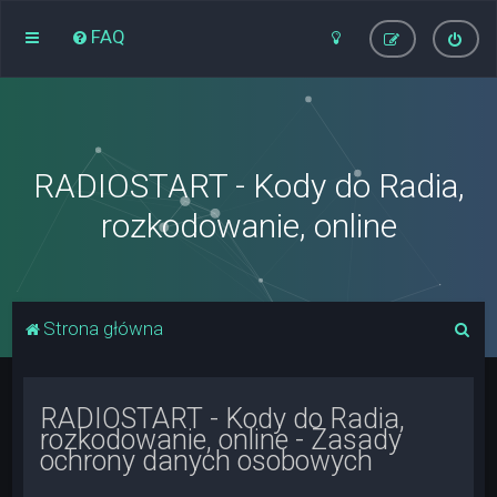
FAQ
RADIOSTART - Kody do Radia,
rozkodowanie, online
S
Strona główna
z
u
RADIOSTART - Kody do Radia,
k
rozkodowanie, online - Zasady
a
ochrony danych osobowych
j