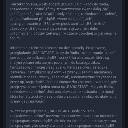
Ten tekst opisuje, w jaki sposób „RADIOSTART - Kody do Radia,
rozkodowanie, online” i firmy stowarzyszone zwane dalej „my”,
„nas”, „nasz”, „RADIOSTART - Kody do Radia, rozkodowanie, online”,
„https://radiostart.pl” i phpBB zwane dalej „oni”, „ich”,
„oprogramowanie phpBB”, „www.phpbb.com”, „phpBB Limited”,
„Zespoły phpBB”, korzystają z informacji zwanymi dalej
„informacjami o tobie” zebranych w czasie dowolnej twojej sesji na
forum.
Informacje o tobie są zbierane na dwa sposoby. Po pierwsze,
przeglądanie „RADIOSTART - Kody do Radia, rozkodowanie, online”
powoduje, że aplikacja phpBB tworzy kilka ciasteczek, które są
małymi plikami tekstowymi pobranymi do katalogu plików
tymczasowych twojej przeglądarki. Pierwsze dwa ciasteczka
zawierają identyfikator użytkownika zwany „user-id” i anonimowy
identyfikator sesji zwany „session-id”, automatycznie przyznane ci
przez aplikację phpBB. Trzecie ciasteczko zostanie utworzone, gdy
przejrzysz chociaż jeden temat na „RADIOSTART - Kody do Radia,
rozkodowanie, online”. Jest ono używane do zapisania informacji,
które tematy zostały przez ciebie przeczytane i służy do ułatwienia
ci nawigacji na forum.
W czasie przeglądania „RADIOSTART - Kody do Radia,
rozkodowanie, online” możemy też utworzyć ciasteczka niezależne
od oprogramowania phpBB, ale ich ten dokument nie dotyczy – ma
on opisywać tylko strony stworzone przez oprogramowanie phpBB.