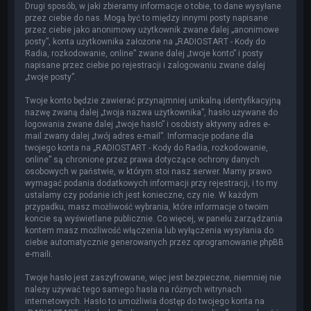
Drugi sposób, w jaki zbieramy informacje o tobie, to dane wysyłane
przez ciebie do nas. Mogą być to między innymi posty napisane
przez ciebie jako anonimowy użytkownik zwane dalej „anonimowe
posty”, konta użytkownika założone na „RADIOSTART - Kody do
Radia, rozkodowanie, online” zwane dalej „twoje konto” i posty
napisane przez ciebie po rejestracji i zalogowaniu zwane dalej
„twoje posty”.
Twoje konto będzie zawierać przynajmniej unikalną identyfikacyjną
nazwę zwaną dalej „twoja nazwa użytkownika”, hasło używane do
logowania zwane dalej „twoje hasło” i osobisty aktywny adres e-
mail zwany dalej „twój adres e-mail”. Informacje podane dla
twojego konta na „RADIOSTART - Kody do Radia, rozkodowanie,
online” są chronione przez prawa dotyczące ochrony danych
osobowych w państwie, w którym stoi nasz serwer. Mamy prawo
wymagać podania dodatkowych informacji przy rejestracji, i to my
ustalamy czy podanie ich jest konieczne, czy nie. W każdym
przypadku, masz możliwość wybrania, które informacje o twoim
koncie są wyświetlane publicznie. Co więcej, w panelu zarządzania
kontem masz możliwość włączenia lub wyłączenia wysyłania do
ciebie automatycznie generowanych przez oprogramowanie phpBB
e-maili.
Twoje hasło jest zaszyfrowane, więc jest bezpieczne, niemniej nie
należy używać tego samego hasła na różnych witrynach
internetowych. Hasło to umożliwia dostęp do twojego konta na