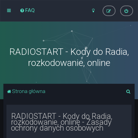
FAQ
RADIOSTART - Kody do Radia,
rozkodowanie, online
S
Strona główna
z
u
RADIOSTART - Kody do Radia,
k
rozkodowanie, online - Zasady
a
ochrony danych osobowych
j