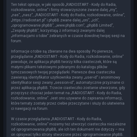
Ten tekst opisuje, w jaki sposób „RADIOSTART - Kody do Radia,
rozkodowanie, online” i firmy stowarzyszone zwane dalej „my”,
„nas”, „nasz”, „RADIOSTART - Kody do Radia, rozkodowanie, online”,
„https://radiostart.pl” i phpBB zwane dalej „oni”, „ich”,
„oprogramowanie phpBB”, „www.phpbb.com”, „phpBB Limited”,
„Zespoły phpBB”, korzystają z informacji zwanymi dalej
„informacjami o tobie” zebranych w czasie dowolnej twojej sesji na
forum.
Informacje o tobie są zbierane na dwa sposoby. Po pierwsze,
przeglądanie „RADIOSTART - Kody do Radia, rozkodowanie, online”
powoduje, że aplikacja phpBB tworzy kilka ciasteczek, które są
małymi plikami tekstowymi pobranymi do katalogu plików
tymczasowych twojej przeglądarki. Pierwsze dwa ciasteczka
zawierają identyfikator użytkownika zwany „user-id” i anonimowy
identyfikator sesji zwany „session-id”, automatycznie przyznane ci
przez aplikację phpBB. Trzecie ciasteczko zostanie utworzone, gdy
przejrzysz chociaż jeden temat na „RADIOSTART - Kody do Radia,
rozkodowanie, online”. Jest ono używane do zapisania informacji,
które tematy zostały przez ciebie przeczytane i służy do ułatwienia
ci nawigacji na forum.
W czasie przeglądania „RADIOSTART - Kody do Radia,
rozkodowanie, online” możemy też utworzyć ciasteczka niezależne
od oprogramowania phpBB, ale ich ten dokument nie dotyczy – ma
on opisywać tylko strony stworzone przez oprogramowanie phpBB.