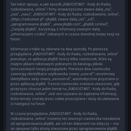
Ten tekst opisuje, w jaki sposób „RADIOSTART - Kody do Radia,
rozkodowanie, online” i firmy stowarzyszone zwane dalej „my”,
„nas”, „nasz”, „RADIOSTART - Kody do Radia, rozkodowanie, online”,
„https://radiostart.pl” i phpBB zwane dalej „oni”, „ich”,
„oprogramowanie phpBB”, „www.phpbb.com”, „phpBB Limited”,
„Zespoły phpBB”, korzystają z informacji zwanymi dalej
„informacjami o tobie” zebranych w czasie dowolnej twojej sesji na
forum.
Informacje o tobie są zbierane na dwa sposoby. Po pierwsze,
przeglądanie „RADIOSTART - Kody do Radia, rozkodowanie, online”
powoduje, że aplikacja phpBB tworzy kilka ciasteczek, które są
małymi plikami tekstowymi pobranymi do katalogu plików
tymczasowych twojej przeglądarki. Pierwsze dwa ciasteczka
zawierają identyfikator użytkownika zwany „user-id” i anonimowy
identyfikator sesji zwany „session-id”, automatycznie przyznane ci
przez aplikację phpBB. Trzecie ciasteczko zostanie utworzone, gdy
przejrzysz chociaż jeden temat na „RADIOSTART - Kody do Radia,
rozkodowanie, online”. Jest ono używane do zapisania informacji,
które tematy zostały przez ciebie przeczytane i służy do ułatwienia
ci nawigacji na forum.
W czasie przeglądania „RADIOSTART - Kody do Radia,
rozkodowanie, online” możemy też utworzyć ciasteczka niezależne
od oprogramowania phpBB, ale ich ten dokument nie dotyczy – ma
on opisywać tylko strony stworzone przez oprogramowanie phpBB.