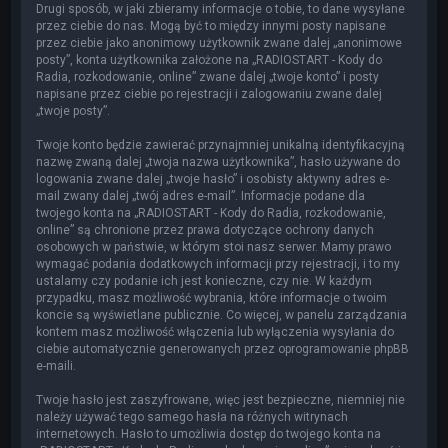
Drugi sposób, w jaki zbieramy informacje o tobie, to dane wysyłane
przez ciebie do nas. Mogą być to między innymi posty napisane
przez ciebie jako anonimowy użytkownik zwane dalej „anonimowe
posty”, konta użytkownika założone na „RADIOSTART - Kody do
Radia, rozkodowanie, online” zwane dalej „twoje konto” i posty
napisane przez ciebie po rejestracji i zalogowaniu zwane dalej
„twoje posty”.
Twoje konto będzie zawierać przynajmniej unikalną identyfikacyjną
nazwę zwaną dalej „twoja nazwa użytkownika”, hasło używane do
logowania zwane dalej „twoje hasło” i osobisty aktywny adres e-
mail zwany dalej „twój adres e-mail”. Informacje podane dla
twojego konta na „RADIOSTART - Kody do Radia, rozkodowanie,
online” są chronione przez prawa dotyczące ochrony danych
osobowych w państwie, w którym stoi nasz serwer. Mamy prawo
wymagać podania dodatkowych informacji przy rejestracji, i to my
ustalamy czy podanie ich jest konieczne, czy nie. W każdym
przypadku, masz możliwość wybrania, które informacje o twoim
koncie są wyświetlane publicznie. Co więcej, w panelu zarządzania
kontem masz możliwość włączenia lub wyłączenia wysyłania do
ciebie automatycznie generowanych przez oprogramowanie phpBB
e-maili.
Twoje hasło jest zaszyfrowane, więc jest bezpieczne, niemniej nie
należy używać tego samego hasła na różnych witrynach
internetowych. Hasło to umożliwia dostęp do twojego konta na