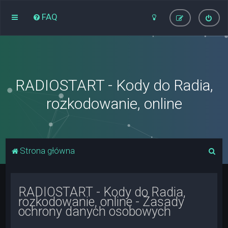
FAQ
RADIOSTART - Kody do Radia,
rozkodowanie, online
S
Strona główna
z
u
RADIOSTART - Kody do Radia,
k
rozkodowanie, online - Zasady
a
ochrony danych osobowych
j