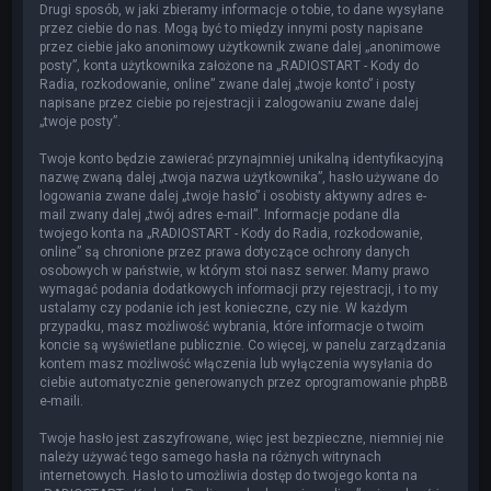
Drugi sposób, w jaki zbieramy informacje o tobie, to dane wysyłane
przez ciebie do nas. Mogą być to między innymi posty napisane
przez ciebie jako anonimowy użytkownik zwane dalej „anonimowe
posty”, konta użytkownika założone na „RADIOSTART - Kody do
Radia, rozkodowanie, online” zwane dalej „twoje konto” i posty
napisane przez ciebie po rejestracji i zalogowaniu zwane dalej
„twoje posty”.
Twoje konto będzie zawierać przynajmniej unikalną identyfikacyjną
nazwę zwaną dalej „twoja nazwa użytkownika”, hasło używane do
logowania zwane dalej „twoje hasło” i osobisty aktywny adres e-
mail zwany dalej „twój adres e-mail”. Informacje podane dla
twojego konta na „RADIOSTART - Kody do Radia, rozkodowanie,
online” są chronione przez prawa dotyczące ochrony danych
osobowych w państwie, w którym stoi nasz serwer. Mamy prawo
wymagać podania dodatkowych informacji przy rejestracji, i to my
ustalamy czy podanie ich jest konieczne, czy nie. W każdym
przypadku, masz możliwość wybrania, które informacje o twoim
koncie są wyświetlane publicznie. Co więcej, w panelu zarządzania
kontem masz możliwość włączenia lub wyłączenia wysyłania do
ciebie automatycznie generowanych przez oprogramowanie phpBB
e-maili.
Twoje hasło jest zaszyfrowane, więc jest bezpieczne, niemniej nie
należy używać tego samego hasła na różnych witrynach
internetowych. Hasło to umożliwia dostęp do twojego konta na