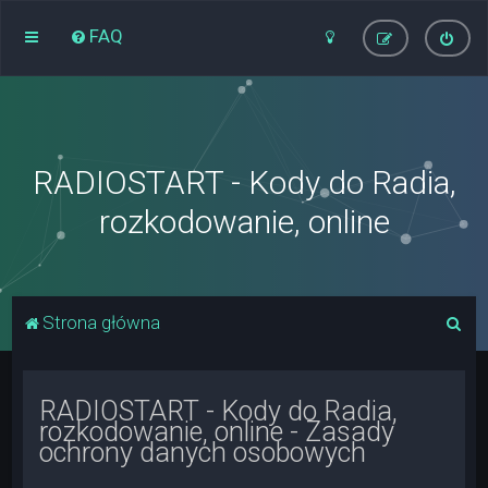
FAQ
RADIOSTART - Kody do Radia,
rozkodowanie, online
S
Strona główna
z
u
RADIOSTART - Kody do Radia,
k
rozkodowanie, online - Zasady
a
ochrony danych osobowych
j