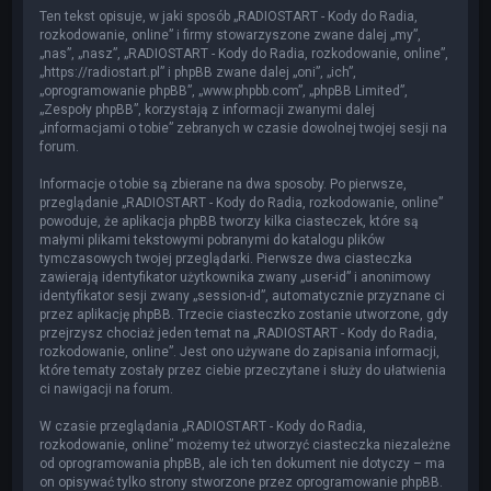
Ten tekst opisuje, w jaki sposób „RADIOSTART - Kody do Radia,
rozkodowanie, online” i firmy stowarzyszone zwane dalej „my”,
„nas”, „nasz”, „RADIOSTART - Kody do Radia, rozkodowanie, online”,
„https://radiostart.pl” i phpBB zwane dalej „oni”, „ich”,
„oprogramowanie phpBB”, „www.phpbb.com”, „phpBB Limited”,
„Zespoły phpBB”, korzystają z informacji zwanymi dalej
„informacjami o tobie” zebranych w czasie dowolnej twojej sesji na
forum.
Informacje o tobie są zbierane na dwa sposoby. Po pierwsze,
przeglądanie „RADIOSTART - Kody do Radia, rozkodowanie, online”
powoduje, że aplikacja phpBB tworzy kilka ciasteczek, które są
małymi plikami tekstowymi pobranymi do katalogu plików
tymczasowych twojej przeglądarki. Pierwsze dwa ciasteczka
zawierają identyfikator użytkownika zwany „user-id” i anonimowy
identyfikator sesji zwany „session-id”, automatycznie przyznane ci
przez aplikację phpBB. Trzecie ciasteczko zostanie utworzone, gdy
przejrzysz chociaż jeden temat na „RADIOSTART - Kody do Radia,
rozkodowanie, online”. Jest ono używane do zapisania informacji,
które tematy zostały przez ciebie przeczytane i służy do ułatwienia
ci nawigacji na forum.
W czasie przeglądania „RADIOSTART - Kody do Radia,
rozkodowanie, online” możemy też utworzyć ciasteczka niezależne
od oprogramowania phpBB, ale ich ten dokument nie dotyczy – ma
on opisywać tylko strony stworzone przez oprogramowanie phpBB.