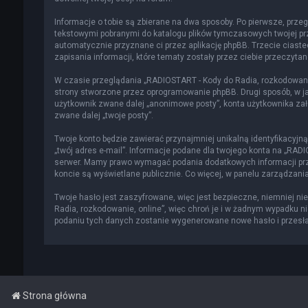
Informacje o tobie są zbierane na dwa sposoby. Po pierwsze, przeg
tekstowymi pobranymi do katalogu plików tymczasowych twojej prze
automatycznie przyznane ci przez aplikację phpBB. Trzecie ciast
zapisania informacji, które tematy zostały przez ciebie przeczytane
W czasie przeglądania „RADIOSTART - Kody do Radia, rozkodowani
strony stworzone przez oprogramowanie phpBB. Drugi sposób, w jak
użytkownik zwane dalej „anonimowe posty”, konta użytkownika zało
zwane dalej „twoje posty”.
Twoje konto będzie zawierać przynajmniej unikalną identyfikacyjn
„twój adres e-mail”. Informacje podane dla twojego konta na „RA
serwer. Mamy prawo wymagać podania dodatkowych informacji przy 
koncie są wyświetlane publicznie. Co więcej, w panelu zarządza
Twoje hasło jest zaszyfrowane, więc jest bezpieczne, niemniej n
Radia, rozkodowanie, online”, więc chroń je i w żadnym wypadku n
podaniu tych danych zostanie wygenerowane nowe hasło i przesłan
Strona główna