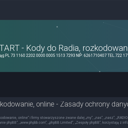
ART - Kody do Radia, rozkodowanie
ąg PL 73 1160 2202 0000 0005 1513 7293 NIP: 6261710407 TEL.722 1
kodowanie, online - Zasady ochrony dan
kodowanie, online” i firmy stowarzyszone zwane dalej „my”, „nas”, „nasz”, „RADI
mowanie phpBB”, „www.phpbb.com”, „phpBB Limited”, „Zespoły phpBB”, korzystają z i