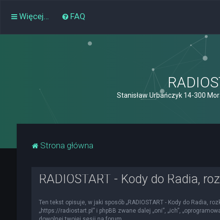
Więcej…
FAQ
RADIOST
Stanisław Urbańczyk 14-300 Mor
Strona główna
RADIOSTART - Kody do Radia, roz
Ten tekst opisuje, w jaki sposób „RADIOSTART - Kody do Radia, roz
„https://radiostart.pl” i phpBB zwane dalej „oni”, „ich”, „oprogra
dowolnej twojej sesji na forum.