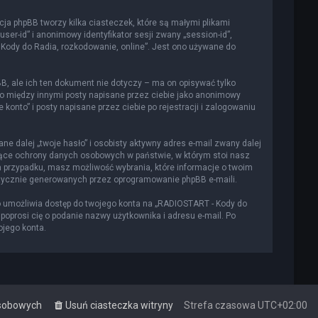
cja phpBB tworzy kilka ciasteczek, które są małymi plikami
er-id” i anonimowy identyfikator sesji zwany „session-id”,
 Kody do Radia, rozkodowanie, online”. Jest ono używane do
, ale ich ten dokument nie dotyczy – ma on opisywać tylko
to między innymi posty napisane przez ciebie jako anonimowy
onto” i posty napisane przez ciebie po rejestracji i zalogowaniu
e dalej „twoje hasło” i osobisty aktywny adres e-mail zwany dalej
czące ochrony danych osobowych w państwie, w którym stoi nasz
m przypadku, masz możliwość wybrania, które informacje o twoim
atycznie generowanych przez oprogramowanie phpBB e-maili.
o umożliwia dostęp do twojego konta na „RADIOSTART - Kody do
a poprosi cię o podanie nazwy użytkownika i adresu e-mail. Po
ojego konta.
osobowych
Usuń ciasteczka witryny
Strefa czasowa
UTC+02:00