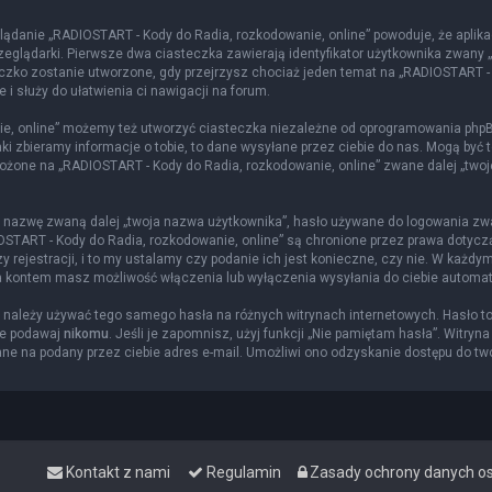
lądanie „RADIOSTART - Kody do Radia, rozkodowanie, online” powoduje, że aplika
glądarki. Pierwsze dwa ciasteczka zawierają identyfikator użytkownika zwany „us
eczko zostanie utworzone, gdy przejrzysz chociaż jeden temat na „RADIOSTART -
 i służy do ułatwienia ci nawigacji na forum.
e, online” możemy też utworzyć ciasteczka niezależne od oprogramowania phpBB
i zbieramy informacje o tobie, to dane wysyłane przez ciebie do nas. Mogą być 
żone na „RADIOSTART - Kody do Radia, rozkodowanie, online” zwane dalej „twoje k
ą nazwę zwaną dalej „twoja nazwa użytkownika”, hasło używane do logowania zwan
DIOSTART - Kody do Radia, rozkodowanie, online” są chronione przez prawa doty
rejestracji, i to my ustalamy czy podanie ich jest konieczne, czy nie. W każdy
nia kontem masz możliwość włączenia lub wyłączenia wysyłania do ciebie autom
ie należy używać tego samego hasła na różnych witrynach internetowych. Hasło t
ie podawaj
nikomu
. Jeśli je zapomnisz, użyj funkcji „Nie pamiętam hasła”. Witryn
e na podany przez ciebie adres e-mail. Umożliwi ono odzyskanie dostępu do tw
Kontakt z nami
Regulamin
Zasady ochrony danych 