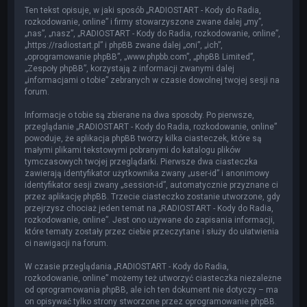
Ten tekst opisuje, w jaki sposób „RADIOSTART - Kody do Radia,
rozkodowanie, online” i firmy stowarzyszone zwane dalej „my”,
„nas”, „nasz”, „RADIOSTART - Kody do Radia, rozkodowanie, online”,
„https://radiostart.pl” i phpBB zwane dalej „oni”, „ich”,
„oprogramowanie phpBB”, „www.phpbb.com”, „phpBB Limited”,
„Zespoły phpBB”, korzystają z informacji zwanymi dalej
„informacjami o tobie” zebranych w czasie dowolnej twojej sesji na
forum.
Informacje o tobie są zbierane na dwa sposoby. Po pierwsze,
przeglądanie „RADIOSTART - Kody do Radia, rozkodowanie, online”
powoduje, że aplikacja phpBB tworzy kilka ciasteczek, które są
małymi plikami tekstowymi pobranymi do katalogu plików
tymczasowych twojej przeglądarki. Pierwsze dwa ciasteczka
zawierają identyfikator użytkownika zwany „user-id” i anonimowy
identyfikator sesji zwany „session-id”, automatycznie przyznane ci
przez aplikację phpBB. Trzecie ciasteczko zostanie utworzone, gdy
przejrzysz chociaż jeden temat na „RADIOSTART - Kody do Radia,
rozkodowanie, online”. Jest ono używane do zapisania informacji,
które tematy zostały przez ciebie przeczytane i służy do ułatwienia
ci nawigacji na forum.
W czasie przeglądania „RADIOSTART - Kody do Radia,
rozkodowanie, online” możemy też utworzyć ciasteczka niezależne
od oprogramowania phpBB, ale ich ten dokument nie dotyczy – ma
on opisywać tylko strony stworzone przez oprogramowanie phpBB.