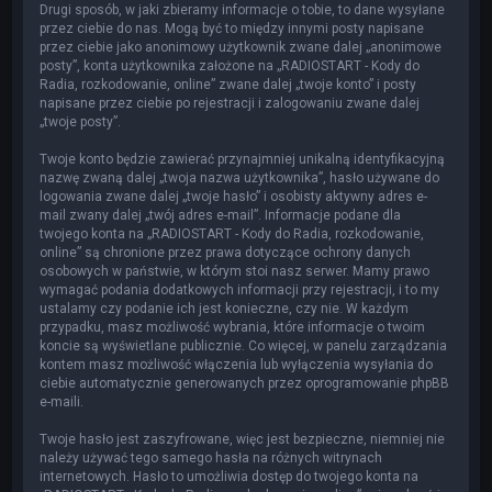
Drugi sposób, w jaki zbieramy informacje o tobie, to dane wysyłane
przez ciebie do nas. Mogą być to między innymi posty napisane
przez ciebie jako anonimowy użytkownik zwane dalej „anonimowe
posty”, konta użytkownika założone na „RADIOSTART - Kody do
Radia, rozkodowanie, online” zwane dalej „twoje konto” i posty
napisane przez ciebie po rejestracji i zalogowaniu zwane dalej
„twoje posty”.
Twoje konto będzie zawierać przynajmniej unikalną identyfikacyjną
nazwę zwaną dalej „twoja nazwa użytkownika”, hasło używane do
logowania zwane dalej „twoje hasło” i osobisty aktywny adres e-
mail zwany dalej „twój adres e-mail”. Informacje podane dla
twojego konta na „RADIOSTART - Kody do Radia, rozkodowanie,
online” są chronione przez prawa dotyczące ochrony danych
osobowych w państwie, w którym stoi nasz serwer. Mamy prawo
wymagać podania dodatkowych informacji przy rejestracji, i to my
ustalamy czy podanie ich jest konieczne, czy nie. W każdym
przypadku, masz możliwość wybrania, które informacje o twoim
koncie są wyświetlane publicznie. Co więcej, w panelu zarządzania
kontem masz możliwość włączenia lub wyłączenia wysyłania do
ciebie automatycznie generowanych przez oprogramowanie phpBB
e-maili.
Twoje hasło jest zaszyfrowane, więc jest bezpieczne, niemniej nie
należy używać tego samego hasła na różnych witrynach
internetowych. Hasło to umożliwia dostęp do twojego konta na