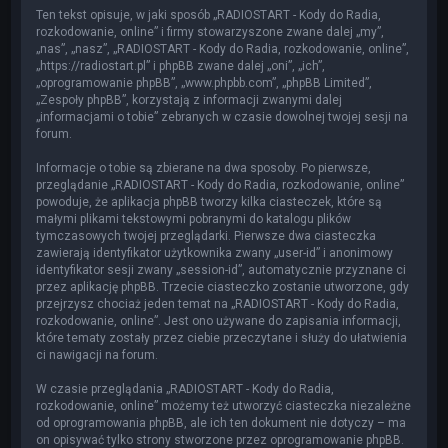
Ten tekst opisuje, w jaki sposób „RADIOSTART - Kody do Radia,
rozkodowanie, online” i firmy stowarzyszone zwane dalej „my”,
„nas”, „nasz”, „RADIOSTART - Kody do Radia, rozkodowanie, online”,
„https://radiostart.pl” i phpBB zwane dalej „oni”, „ich”,
„oprogramowanie phpBB”, „www.phpbb.com”, „phpBB Limited”,
„Zespoły phpBB”, korzystają z informacji zwanymi dalej
„informacjami o tobie” zebranych w czasie dowolnej twojej sesji na
forum.
Informacje o tobie są zbierane na dwa sposoby. Po pierwsze,
przeglądanie „RADIOSTART - Kody do Radia, rozkodowanie, online”
powoduje, że aplikacja phpBB tworzy kilka ciasteczek, które są
małymi plikami tekstowymi pobranymi do katalogu plików
tymczasowych twojej przeglądarki. Pierwsze dwa ciasteczka
zawierają identyfikator użytkownika zwany „user-id” i anonimowy
identyfikator sesji zwany „session-id”, automatycznie przyznane ci
przez aplikację phpBB. Trzecie ciasteczko zostanie utworzone, gdy
przejrzysz chociaż jeden temat na „RADIOSTART - Kody do Radia,
rozkodowanie, online”. Jest ono używane do zapisania informacji,
które tematy zostały przez ciebie przeczytane i służy do ułatwienia
ci nawigacji na forum.
W czasie przeglądania „RADIOSTART - Kody do Radia,
rozkodowanie, online” możemy też utworzyć ciasteczka niezależne
od oprogramowania phpBB, ale ich ten dokument nie dotyczy – ma
on opisywać tylko strony stworzone przez oprogramowanie phpBB.