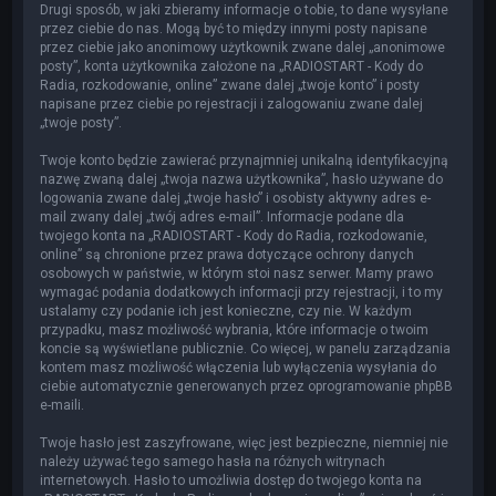
Drugi sposób, w jaki zbieramy informacje o tobie, to dane wysyłane
przez ciebie do nas. Mogą być to między innymi posty napisane
przez ciebie jako anonimowy użytkownik zwane dalej „anonimowe
posty”, konta użytkownika założone na „RADIOSTART - Kody do
Radia, rozkodowanie, online” zwane dalej „twoje konto” i posty
napisane przez ciebie po rejestracji i zalogowaniu zwane dalej
„twoje posty”.
Twoje konto będzie zawierać przynajmniej unikalną identyfikacyjną
nazwę zwaną dalej „twoja nazwa użytkownika”, hasło używane do
logowania zwane dalej „twoje hasło” i osobisty aktywny adres e-
mail zwany dalej „twój adres e-mail”. Informacje podane dla
twojego konta na „RADIOSTART - Kody do Radia, rozkodowanie,
online” są chronione przez prawa dotyczące ochrony danych
osobowych w państwie, w którym stoi nasz serwer. Mamy prawo
wymagać podania dodatkowych informacji przy rejestracji, i to my
ustalamy czy podanie ich jest konieczne, czy nie. W każdym
przypadku, masz możliwość wybrania, które informacje o twoim
koncie są wyświetlane publicznie. Co więcej, w panelu zarządzania
kontem masz możliwość włączenia lub wyłączenia wysyłania do
ciebie automatycznie generowanych przez oprogramowanie phpBB
e-maili.
Twoje hasło jest zaszyfrowane, więc jest bezpieczne, niemniej nie
należy używać tego samego hasła na różnych witrynach
internetowych. Hasło to umożliwia dostęp do twojego konta na