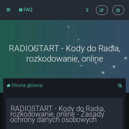
FAQ
RADIOSTART - Kody do Radia,
rozkodowanie, online
S
Strona główna
z
u
RADIOSTART - Kody do Radia,
k
rozkodowanie, online - Zasady
a
ochrony danych osobowych
j