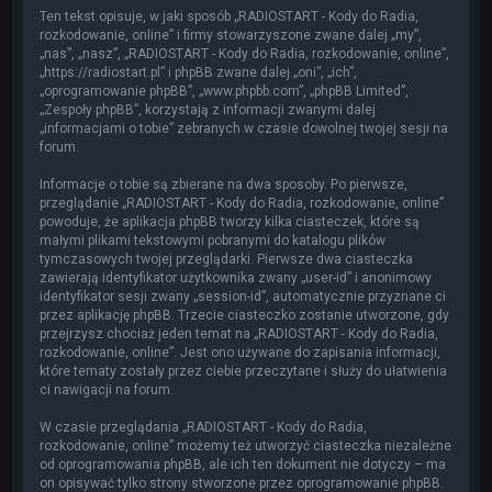
Ten tekst opisuje, w jaki sposób „RADIOSTART - Kody do Radia,
rozkodowanie, online” i firmy stowarzyszone zwane dalej „my”,
„nas”, „nasz”, „RADIOSTART - Kody do Radia, rozkodowanie, online”,
„https://radiostart.pl” i phpBB zwane dalej „oni”, „ich”,
„oprogramowanie phpBB”, „www.phpbb.com”, „phpBB Limited”,
„Zespoły phpBB”, korzystają z informacji zwanymi dalej
„informacjami o tobie” zebranych w czasie dowolnej twojej sesji na
forum.
Informacje o tobie są zbierane na dwa sposoby. Po pierwsze,
przeglądanie „RADIOSTART - Kody do Radia, rozkodowanie, online”
powoduje, że aplikacja phpBB tworzy kilka ciasteczek, które są
małymi plikami tekstowymi pobranymi do katalogu plików
tymczasowych twojej przeglądarki. Pierwsze dwa ciasteczka
zawierają identyfikator użytkownika zwany „user-id” i anonimowy
identyfikator sesji zwany „session-id”, automatycznie przyznane ci
przez aplikację phpBB. Trzecie ciasteczko zostanie utworzone, gdy
przejrzysz chociaż jeden temat na „RADIOSTART - Kody do Radia,
rozkodowanie, online”. Jest ono używane do zapisania informacji,
które tematy zostały przez ciebie przeczytane i służy do ułatwienia
ci nawigacji na forum.
W czasie przeglądania „RADIOSTART - Kody do Radia,
rozkodowanie, online” możemy też utworzyć ciasteczka niezależne
od oprogramowania phpBB, ale ich ten dokument nie dotyczy – ma
on opisywać tylko strony stworzone przez oprogramowanie phpBB.