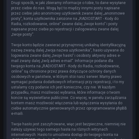
Drugi sposób, w jaki zbieramy informacje o tobie, to dane wysyłane
przez ciebie do nas. Mogą być to między innymi posty napisane
przez ciebie jako anonimowy użytkownik zwane dalej „anonimowe
posty”, konta użytkownika założone na „RADIOSTART - Kody do
Radia, rozkodowanie, online” zwane dalej „twoje konto” i posty
napisane przez ciebie po rejestracji i zalogowaniu zwane dalej
„twoje posty”.
Twoje konto będzie zawierać przynajmniej unikalną identyfikacyjną
nazwę zwaną dalej „twoja nazwa użytkownika”, hasło używane do
logowania zwane dalej „twoje hasło” i osobisty aktywny adres e-
mail zwany dalej „twój adres e-mail”. Informacje podane dla
twojego konta na „RADIOSTART - Kody do Radia, rozkodowanie,
online” są chronione przez prawa dotyczące ochrony danych
osobowych w państwie, w którym stoi nasz serwer. Mamy prawo
wymagać podania dodatkowych informacji przy rejestracji, i to my
ustalamy czy podanie ich jest konieczne, czy nie. W każdym
przypadku, masz możliwość wybrania, które informacje o twoim
koncie są wyświetlane publicznie. Co więcej, w panelu zarządzania
kontem masz możliwość włączenia lub wyłączenia wysyłania do
ciebie automatycznie generowanych przez oprogramowanie phpBB
e-maili.
Twoje hasło jest zaszyfrowane, więc jest bezpieczne, niemniej nie
należy używać tego samego hasła na różnych witrynach
internetowych. Hasło to umożliwia dostęp do twojego konta na