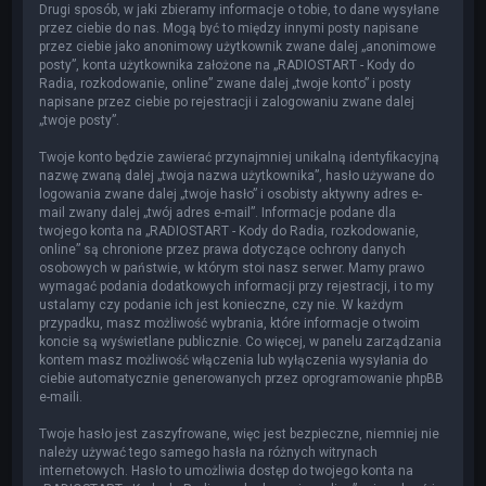
Drugi sposób, w jaki zbieramy informacje o tobie, to dane wysyłane
przez ciebie do nas. Mogą być to między innymi posty napisane
przez ciebie jako anonimowy użytkownik zwane dalej „anonimowe
posty”, konta użytkownika założone na „RADIOSTART - Kody do
Radia, rozkodowanie, online” zwane dalej „twoje konto” i posty
napisane przez ciebie po rejestracji i zalogowaniu zwane dalej
„twoje posty”.
Twoje konto będzie zawierać przynajmniej unikalną identyfikacyjną
nazwę zwaną dalej „twoja nazwa użytkownika”, hasło używane do
logowania zwane dalej „twoje hasło” i osobisty aktywny adres e-
mail zwany dalej „twój adres e-mail”. Informacje podane dla
twojego konta na „RADIOSTART - Kody do Radia, rozkodowanie,
online” są chronione przez prawa dotyczące ochrony danych
osobowych w państwie, w którym stoi nasz serwer. Mamy prawo
wymagać podania dodatkowych informacji przy rejestracji, i to my
ustalamy czy podanie ich jest konieczne, czy nie. W każdym
przypadku, masz możliwość wybrania, które informacje o twoim
koncie są wyświetlane publicznie. Co więcej, w panelu zarządzania
kontem masz możliwość włączenia lub wyłączenia wysyłania do
ciebie automatycznie generowanych przez oprogramowanie phpBB
e-maili.
Twoje hasło jest zaszyfrowane, więc jest bezpieczne, niemniej nie
należy używać tego samego hasła na różnych witrynach
internetowych. Hasło to umożliwia dostęp do twojego konta na