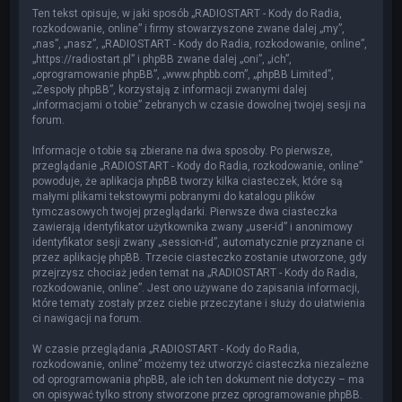
Ten tekst opisuje, w jaki sposób „RADIOSTART - Kody do Radia,
rozkodowanie, online” i firmy stowarzyszone zwane dalej „my”,
„nas”, „nasz”, „RADIOSTART - Kody do Radia, rozkodowanie, online”,
„https://radiostart.pl” i phpBB zwane dalej „oni”, „ich”,
„oprogramowanie phpBB”, „www.phpbb.com”, „phpBB Limited”,
„Zespoły phpBB”, korzystają z informacji zwanymi dalej
„informacjami o tobie” zebranych w czasie dowolnej twojej sesji na
forum.
Informacje o tobie są zbierane na dwa sposoby. Po pierwsze,
przeglądanie „RADIOSTART - Kody do Radia, rozkodowanie, online”
powoduje, że aplikacja phpBB tworzy kilka ciasteczek, które są
małymi plikami tekstowymi pobranymi do katalogu plików
tymczasowych twojej przeglądarki. Pierwsze dwa ciasteczka
zawierają identyfikator użytkownika zwany „user-id” i anonimowy
identyfikator sesji zwany „session-id”, automatycznie przyznane ci
przez aplikację phpBB. Trzecie ciasteczko zostanie utworzone, gdy
przejrzysz chociaż jeden temat na „RADIOSTART - Kody do Radia,
rozkodowanie, online”. Jest ono używane do zapisania informacji,
które tematy zostały przez ciebie przeczytane i służy do ułatwienia
ci nawigacji na forum.
W czasie przeglądania „RADIOSTART - Kody do Radia,
rozkodowanie, online” możemy też utworzyć ciasteczka niezależne
od oprogramowania phpBB, ale ich ten dokument nie dotyczy – ma
on opisywać tylko strony stworzone przez oprogramowanie phpBB.