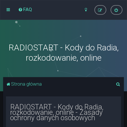
FAQ
RADIOSTART - Kody do Radia,
rozkodowanie, online
S
Strona główna
z
u
RADIOSTART - Kody do Radia,
k
rozkodowanie, online - Zasady
a
ochrony danych osobowych
j