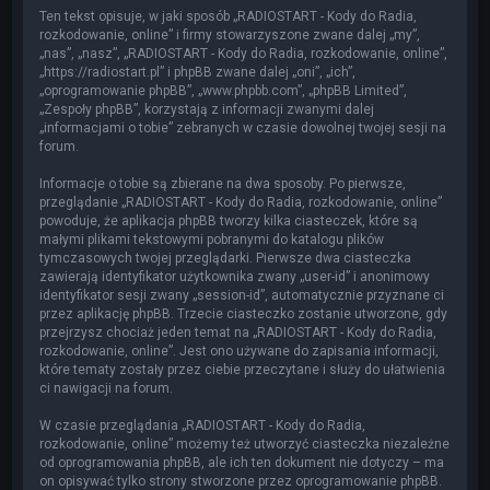
Ten tekst opisuje, w jaki sposób „RADIOSTART - Kody do Radia,
rozkodowanie, online” i firmy stowarzyszone zwane dalej „my”,
„nas”, „nasz”, „RADIOSTART - Kody do Radia, rozkodowanie, online”,
„https://radiostart.pl” i phpBB zwane dalej „oni”, „ich”,
„oprogramowanie phpBB”, „www.phpbb.com”, „phpBB Limited”,
„Zespoły phpBB”, korzystają z informacji zwanymi dalej
„informacjami o tobie” zebranych w czasie dowolnej twojej sesji na
forum.
Informacje o tobie są zbierane na dwa sposoby. Po pierwsze,
przeglądanie „RADIOSTART - Kody do Radia, rozkodowanie, online”
powoduje, że aplikacja phpBB tworzy kilka ciasteczek, które są
małymi plikami tekstowymi pobranymi do katalogu plików
tymczasowych twojej przeglądarki. Pierwsze dwa ciasteczka
zawierają identyfikator użytkownika zwany „user-id” i anonimowy
identyfikator sesji zwany „session-id”, automatycznie przyznane ci
przez aplikację phpBB. Trzecie ciasteczko zostanie utworzone, gdy
przejrzysz chociaż jeden temat na „RADIOSTART - Kody do Radia,
rozkodowanie, online”. Jest ono używane do zapisania informacji,
które tematy zostały przez ciebie przeczytane i służy do ułatwienia
ci nawigacji na forum.
W czasie przeglądania „RADIOSTART - Kody do Radia,
rozkodowanie, online” możemy też utworzyć ciasteczka niezależne
od oprogramowania phpBB, ale ich ten dokument nie dotyczy – ma
on opisywać tylko strony stworzone przez oprogramowanie phpBB.