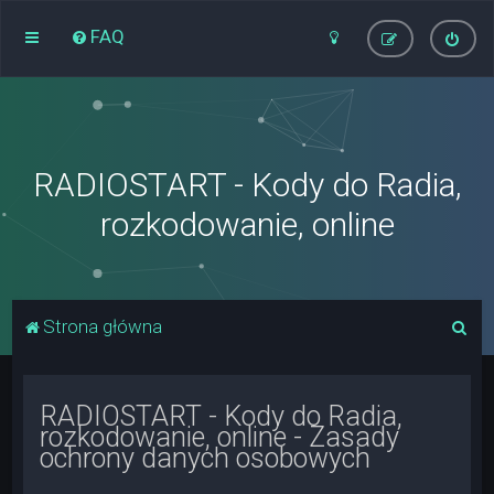
FAQ
RADIOSTART - Kody do Radia,
rozkodowanie, online
S
Strona główna
z
u
RADIOSTART - Kody do Radia,
k
rozkodowanie, online - Zasady
a
ochrony danych osobowych
j