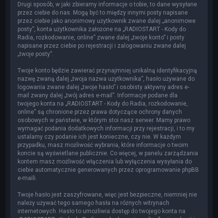
Drugi sposób, w jaki zbieramy informacje o tobie, to dane wysyłane
przez ciebie do nas. Mogą być to między innymi posty napisane
przez ciebie jako anonimowy użytkownik zwane dalej „anonimowe
posty”, konta użytkownika założone na „RADIOSTART - Kody do
Radia, rozkodowanie, online” zwane dalej „twoje konto” i posty
napisane przez ciebie po rejestracji i zalogowaniu zwane dalej
„twoje posty”.
Twoje konto będzie zawierać przynajmniej unikalną identyfikacyjną
nazwę zwaną dalej „twoja nazwa użytkownika”, hasło używane do
logowania zwane dalej „twoje hasło” i osobisty aktywny adres e-
mail zwany dalej „twój adres e-mail”. Informacje podane dla
twojego konta na „RADIOSTART - Kody do Radia, rozkodowanie,
online” są chronione przez prawa dotyczące ochrony danych
osobowych w państwie, w którym stoi nasz serwer. Mamy prawo
wymagać podania dodatkowych informacji przy rejestracji, i to my
ustalamy czy podanie ich jest konieczne, czy nie. W każdym
przypadku, masz możliwość wybrania, które informacje o twoim
koncie są wyświetlane publicznie. Co więcej, w panelu zarządzania
kontem masz możliwość włączenia lub wyłączenia wysyłania do
ciebie automatycznie generowanych przez oprogramowanie phpBB
e-maili.
Twoje hasło jest zaszyfrowane, więc jest bezpieczne, niemniej nie
należy używać tego samego hasła na różnych witrynach
internetowych. Hasło to umożliwia dostęp do twojego konta na