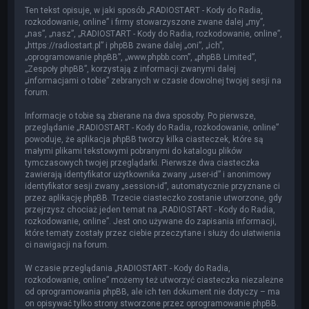
Ten tekst opisuje, w jaki sposób „RADIOSTART - Kody do Radia,
rozkodowanie, online” i firmy stowarzyszone zwane dalej „my”,
„nas”, „nasz”, „RADIOSTART - Kody do Radia, rozkodowanie, online”,
„https://radiostart.pl” i phpBB zwane dalej „oni”, „ich”,
„oprogramowanie phpBB”, „www.phpbb.com”, „phpBB Limited”,
„Zespoły phpBB”, korzystają z informacji zwanymi dalej
„informacjami o tobie” zebranych w czasie dowolnej twojej sesji na
forum.
Informacje o tobie są zbierane na dwa sposoby. Po pierwsze,
przeglądanie „RADIOSTART - Kody do Radia, rozkodowanie, online”
powoduje, że aplikacja phpBB tworzy kilka ciasteczek, które są
małymi plikami tekstowymi pobranymi do katalogu plików
tymczasowych twojej przeglądarki. Pierwsze dwa ciasteczka
zawierają identyfikator użytkownika zwany „user-id” i anonimowy
identyfikator sesji zwany „session-id”, automatycznie przyznane ci
przez aplikację phpBB. Trzecie ciasteczko zostanie utworzone, gdy
przejrzysz chociaż jeden temat na „RADIOSTART - Kody do Radia,
rozkodowanie, online”. Jest ono używane do zapisania informacji,
które tematy zostały przez ciebie przeczytane i służy do ułatwienia
ci nawigacji na forum.
W czasie przeglądania „RADIOSTART - Kody do Radia,
rozkodowanie, online” możemy też utworzyć ciasteczka niezależne
od oprogramowania phpBB, ale ich ten dokument nie dotyczy – ma
on opisywać tylko strony stworzone przez oprogramowanie phpBB.