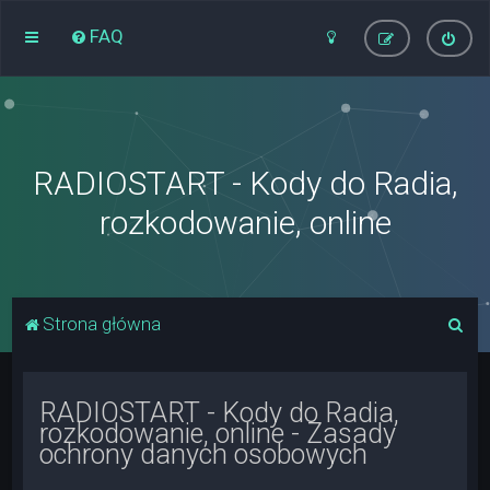
FAQ
RADIOSTART - Kody do Radia,
rozkodowanie, online
S
Strona główna
z
u
RADIOSTART - Kody do Radia,
k
rozkodowanie, online - Zasady
a
ochrony danych osobowych
j