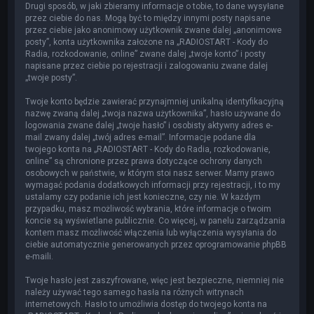
Drugi sposób, w jaki zbieramy informacje o tobie, to dane wysyłane
przez ciebie do nas. Mogą być to między innymi posty napisane
przez ciebie jako anonimowy użytkownik zwane dalej „anonimowe
posty”, konta użytkownika założone na „RADIOSTART - Kody do
Radia, rozkodowanie, online” zwane dalej „twoje konto” i posty
napisane przez ciebie po rejestracji i zalogowaniu zwane dalej
„twoje posty”.
Twoje konto będzie zawierać przynajmniej unikalną identyfikacyjną
nazwę zwaną dalej „twoja nazwa użytkownika”, hasło używane do
logowania zwane dalej „twoje hasło” i osobisty aktywny adres e-
mail zwany dalej „twój adres e-mail”. Informacje podane dla
twojego konta na „RADIOSTART - Kody do Radia, rozkodowanie,
online” są chronione przez prawa dotyczące ochrony danych
osobowych w państwie, w którym stoi nasz serwer. Mamy prawo
wymagać podania dodatkowych informacji przy rejestracji, i to my
ustalamy czy podanie ich jest konieczne, czy nie. W każdym
przypadku, masz możliwość wybrania, które informacje o twoim
koncie są wyświetlane publicznie. Co więcej, w panelu zarządzania
kontem masz możliwość włączenia lub wyłączenia wysyłania do
ciebie automatycznie generowanych przez oprogramowanie phpBB
e-maili.
Twoje hasło jest zaszyfrowane, więc jest bezpieczne, niemniej nie
należy używać tego samego hasła na różnych witrynach
internetowych. Hasło to umożliwia dostęp do twojego konta na