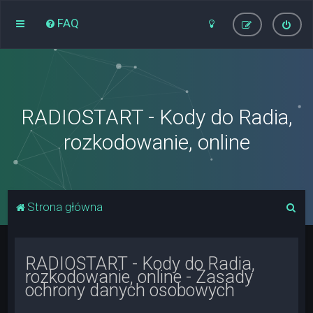
FAQ
RADIOSTART - Kody do Radia,
rozkodowanie, online
S
Strona główna
z
u
RADIOSTART - Kody do Radia,
k
rozkodowanie, online - Zasady
a
ochrony danych osobowych
j