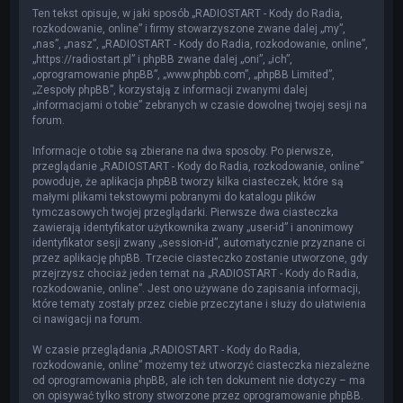
Ten tekst opisuje, w jaki sposób „RADIOSTART - Kody do Radia,
rozkodowanie, online” i firmy stowarzyszone zwane dalej „my”,
„nas”, „nasz”, „RADIOSTART - Kody do Radia, rozkodowanie, online”,
„https://radiostart.pl” i phpBB zwane dalej „oni”, „ich”,
„oprogramowanie phpBB”, „www.phpbb.com”, „phpBB Limited”,
„Zespoły phpBB”, korzystają z informacji zwanymi dalej
„informacjami o tobie” zebranych w czasie dowolnej twojej sesji na
forum.
Informacje o tobie są zbierane na dwa sposoby. Po pierwsze,
przeglądanie „RADIOSTART - Kody do Radia, rozkodowanie, online”
powoduje, że aplikacja phpBB tworzy kilka ciasteczek, które są
małymi plikami tekstowymi pobranymi do katalogu plików
tymczasowych twojej przeglądarki. Pierwsze dwa ciasteczka
zawierają identyfikator użytkownika zwany „user-id” i anonimowy
identyfikator sesji zwany „session-id”, automatycznie przyznane ci
przez aplikację phpBB. Trzecie ciasteczko zostanie utworzone, gdy
przejrzysz chociaż jeden temat na „RADIOSTART - Kody do Radia,
rozkodowanie, online”. Jest ono używane do zapisania informacji,
które tematy zostały przez ciebie przeczytane i służy do ułatwienia
ci nawigacji na forum.
W czasie przeglądania „RADIOSTART - Kody do Radia,
rozkodowanie, online” możemy też utworzyć ciasteczka niezależne
od oprogramowania phpBB, ale ich ten dokument nie dotyczy – ma
on opisywać tylko strony stworzone przez oprogramowanie phpBB.