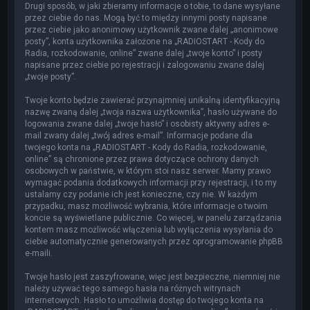
Drugi sposób, w jaki zbieramy informacje o tobie, to dane wysyłane
przez ciebie do nas. Mogą być to między innymi posty napisane
przez ciebie jako anonimowy użytkownik zwane dalej „anonimowe
posty”, konta użytkownika założone na „RADIOSTART - Kody do
Radia, rozkodowanie, online” zwane dalej „twoje konto” i posty
napisane przez ciebie po rejestracji i zalogowaniu zwane dalej
„twoje posty”.
Twoje konto będzie zawierać przynajmniej unikalną identyfikacyjną
nazwę zwaną dalej „twoja nazwa użytkownika”, hasło używane do
logowania zwane dalej „twoje hasło” i osobisty aktywny adres e-
mail zwany dalej „twój adres e-mail”. Informacje podane dla
twojego konta na „RADIOSTART - Kody do Radia, rozkodowanie,
online” są chronione przez prawa dotyczące ochrony danych
osobowych w państwie, w którym stoi nasz serwer. Mamy prawo
wymagać podania dodatkowych informacji przy rejestracji, i to my
ustalamy czy podanie ich jest konieczne, czy nie. W każdym
przypadku, masz możliwość wybrania, które informacje o twoim
koncie są wyświetlane publicznie. Co więcej, w panelu zarządzania
kontem masz możliwość włączenia lub wyłączenia wysyłania do
ciebie automatycznie generowanych przez oprogramowanie phpBB
e-maili.
Twoje hasło jest zaszyfrowane, więc jest bezpieczne, niemniej nie
należy używać tego samego hasła na różnych witrynach
internetowych. Hasło to umożliwia dostęp do twojego konta na