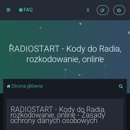
FAQ
RADIOSTART - Kody do Radia,
rozkodowanie, online
S
Strona główna
z
u
RADIOSTART - Kody do Radia,
k
rozkodowanie, online - Zasady
a
ochrony danych osobowych
j