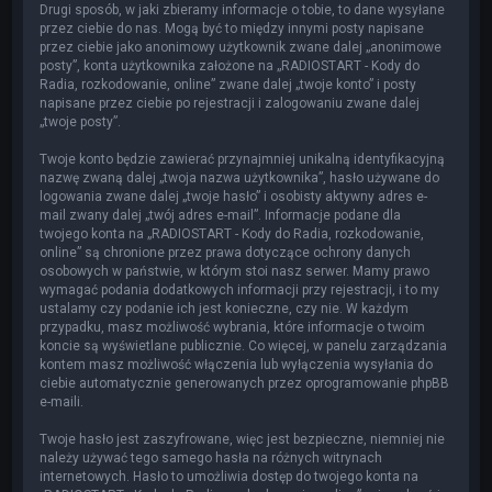
Drugi sposób, w jaki zbieramy informacje o tobie, to dane wysyłane
przez ciebie do nas. Mogą być to między innymi posty napisane
przez ciebie jako anonimowy użytkownik zwane dalej „anonimowe
posty”, konta użytkownika założone na „RADIOSTART - Kody do
Radia, rozkodowanie, online” zwane dalej „twoje konto” i posty
napisane przez ciebie po rejestracji i zalogowaniu zwane dalej
„twoje posty”.
Twoje konto będzie zawierać przynajmniej unikalną identyfikacyjną
nazwę zwaną dalej „twoja nazwa użytkownika”, hasło używane do
logowania zwane dalej „twoje hasło” i osobisty aktywny adres e-
mail zwany dalej „twój adres e-mail”. Informacje podane dla
twojego konta na „RADIOSTART - Kody do Radia, rozkodowanie,
online” są chronione przez prawa dotyczące ochrony danych
osobowych w państwie, w którym stoi nasz serwer. Mamy prawo
wymagać podania dodatkowych informacji przy rejestracji, i to my
ustalamy czy podanie ich jest konieczne, czy nie. W każdym
przypadku, masz możliwość wybrania, które informacje o twoim
koncie są wyświetlane publicznie. Co więcej, w panelu zarządzania
kontem masz możliwość włączenia lub wyłączenia wysyłania do
ciebie automatycznie generowanych przez oprogramowanie phpBB
e-maili.
Twoje hasło jest zaszyfrowane, więc jest bezpieczne, niemniej nie
należy używać tego samego hasła na różnych witrynach
internetowych. Hasło to umożliwia dostęp do twojego konta na