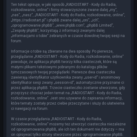
Ten tekst opisuje, w jaki sposób „RADIOSTART - Kody do Radia,
rozkodowanie, online” i firmy stowarzyszone zwane dalej „my”,
„nas”, „nasz”, „RADIOSTART - Kody do Radia, rozkodowanie, online”,
„https://radiostart.pl” i phpBB zwane dalej „oni”, „ich”,
„oprogramowanie phpBB”, „www.phpbb.com”, „phpBB Limited”,
„Zespoły phpBB”, korzystają z informacji zwanymi dalej
„informacjami o tobie” zebranych w czasie dowolnej twojej sesji na
forum.
Informacje o tobie są zbierane na dwa sposoby. Po pierwsze,
przeglądanie „RADIOSTART - Kody do Radia, rozkodowanie, online”
powoduje, że aplikacja phpBB tworzy kilka ciasteczek, które są
małymi plikami tekstowymi pobranymi do katalogu plików
tymczasowych twojej przeglądarki. Pierwsze dwa ciasteczka
zawierają identyfikator użytkownika zwany „user-id” i anonimowy
identyfikator sesji zwany „session-id”, automatycznie przyznane ci
przez aplikację phpBB. Trzecie ciasteczko zostanie utworzone, gdy
przejrzysz chociaż jeden temat na „RADIOSTART - Kody do Radia,
rozkodowanie, online”. Jest ono używane do zapisania informacji,
które tematy zostały przez ciebie przeczytane i służy do ułatwienia
ci nawigacji na forum.
W czasie przeglądania „RADIOSTART - Kody do Radia,
rozkodowanie, online” możemy też utworzyć ciasteczka niezależne
od oprogramowania phpBB, ale ich ten dokument nie dotyczy – ma
on opisywać tylko strony stworzone przez oprogramowanie phpBB.