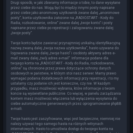
Drugi sposób, w jaki zbieramy informacje o tobie, to dane wysyłane
przez ciebie do nas. Mogą być to między innymi posty napisane
przez ciebie jako anonimowy użytkownik zwane dalej „anonimowe
posty”, konta użytkownika założone na „RADIOSTART - Kody do
Radia, rozkodowanie, online” zwane dalej „twoje konto” i posty
napisane przez ciebie po rejestracji i zalogowaniu zwane dalej
„twoje posty”.
Twoje konto będzie zawierać przynajmniej unikalną identyfikacyjną
nazwę zwaną dalej „twoja nazwa użytkownika”, hasło używane do
logowania zwane dalej „twoje hasło” i osobisty aktywny adres e-
mail zwany dalej „twój adres e-mail”. Informacje podane dla
twojego konta na „RADIOSTART - Kody do Radia, rozkodowanie,
online” są chronione przez prawa dotyczące ochrony danych
osobowych w państwie, w którym stoi nasz serwer. Mamy prawo
wymagać podania dodatkowych informacji przy rejestracji, i to my
ustalamy czy podanie ich jest konieczne, czy nie. W każdym
przypadku, masz możliwość wybrania, które informacje o twoim
koncie są wyświetlane publicznie. Co więcej, w panelu zarządzania
kontem masz możliwość włączenia lub wyłączenia wysyłania do
ciebie automatycznie generowanych przez oprogramowanie phpBB
e-maili.
Twoje hasło jest zaszyfrowane, więc jest bezpieczne, niemniej nie
należy używać tego samego hasła na różnych witrynach
internetowych. Hasło to umożliwia dostęp do twojego konta na