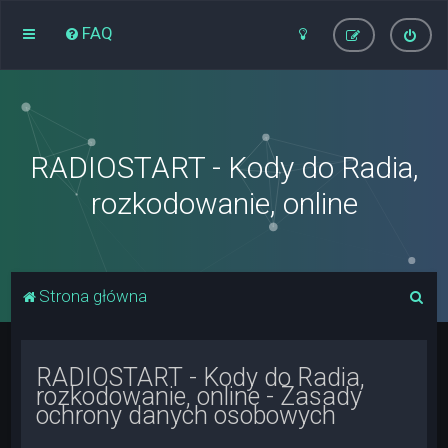
FAQ
RADIOSTART - Kody do Radia,
rozkodowanie, online
S
Strona główna
z
u
RADIOSTART - Kody do Radia,
k
rozkodowanie, online - Zasady
a
ochrony danych osobowych
j