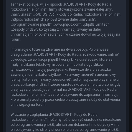
Ten tekst opisuje, w jaki sposób „RADIOSTART - Kody do Radia,
rozkodowanie, online” i firmy stowarzyszone zwane dalej „my”,
„nas”, „nasz”, „RADIOSTART - Kody do Radia, rozkodowanie, online”,
„https://radiostart.pl” i phpBB zwane dalej „oni”, „ich”,
„oprogramowanie phpBB”, „www.phpbb.com”, „phpBB Limited”,
„Zespoły phpBB”, korzystają z informacji zwanymi dalej
„informacjami o tobie” zebranych w czasie dowolnej twojej sesji na
forum.
Informacje o tobie są zbierane na dwa sposoby. Po pierwsze,
przeglądanie „RADIOSTART - Kody do Radia, rozkodowanie, online”
powoduje, że aplikacja phpBB tworzy kilka ciasteczek, które są
małymi plikami tekstowymi pobranymi do katalogu plików
tymczasowych twojej przeglądarki. Pierwsze dwa ciasteczka
zawierają identyfikator użytkownika zwany „user-id” i anonimowy
identyfikator sesji zwany „session-id”, automatycznie przyznane ci
przez aplikację phpBB. Trzecie ciasteczko zostanie utworzone, gdy
przejrzysz chociaż jeden temat na „RADIOSTART - Kody do Radia,
rozkodowanie, online”. Jest ono używane do zapisania informacji,
które tematy zostały przez ciebie przeczytane i służy do ułatwienia
ci nawigacji na forum.
W czasie przeglądania „RADIOSTART - Kody do Radia,
rozkodowanie, online” możemy też utworzyć ciasteczka niezależne
od oprogramowania phpBB, ale ich ten dokument nie dotyczy – ma
on opisywać tylko strony stworzone przez oprogramowanie phpBB.