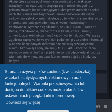
Akceptujesz zakaz publikowania wypowiedzi o charakterze
obraźliwym, oszczerczym, propagującym treści niezgodne z
polskim prawem lub naruszającym cudze prawa autorskie i dobra
osobiste. Naruszenie tego zakazu może skutkować dla ciebie
całkowitym zablokowaniem dostępu do tej witryny, a twój dostawca
internetu zostanie powiadomiony o twoim niewłaściwym
zachowaniu. Wyrażasz zgodę na to, że „RADIOSTART - Kody do
Radia, rozkodowanie, online” może w każdej chwili usunąć,
zmienić, przenieść lub zamknąć każdy twój temat, post. Wyrażasz
zgodę na zapisywanie wszystkich podanych przez ciebie informacji
w naszej bazie danych. Informacje te nie będą przekazywane
nikomu bez twojej zgody, ale ani „RADIOSTART - Kody do Radia,
rozkodowanie, online”, ani phpBB nie ponosi odpowiedzialności za
włamania do witryny, podczas których może dojść do kradzieży
danych.
Strona ta używa plików cookies (tzw. ciasteczka)
w celach statystycznych, reklamowych oraz
funkcjonalnych. Warunki przechowywania lub
dostępu do plików cookies można określić w
ustawieniach przeglądarki internetowej.
Dowiedz się więcej
Strona główna
Kontakt z nami