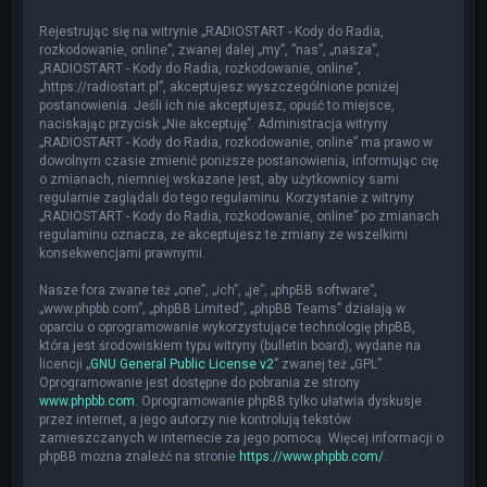
Rejestrując się na witrynie „RADIOSTART - Kody do Radia,
rozkodowanie, online”, zwanej dalej „my”, ”nas”, „nasza”,
„RADIOSTART - Kody do Radia, rozkodowanie, online”,
„https://radiostart.pl”, akceptujesz wyszczególnione poniżej
postanowienia. Jeśli ich nie akceptujesz, opuść to miejsce,
naciskając przycisk „Nie akceptuję”. Administracja witryny
„RADIOSTART - Kody do Radia, rozkodowanie, online” ma prawo w
dowolnym czasie zmienić poniższe postanowienia, informując cię
o zmianach, niemniej wskazane jest, aby użytkownicy sami
regularnie zaglądali do tego regulaminu. Korzystanie z witryny
„RADIOSTART - Kody do Radia, rozkodowanie, online” po zmianach
regulaminu oznacza, że akceptujesz te zmiany ze wszelkimi
konsekwencjami prawnymi.
Nasze fora zwane też „one”, „ich”, „je”, „phpBB software”,
„www.phpbb.com”, „phpBB Limited”, „phpBB Teams” działają w
oparciu o oprogramowanie wykorzystujące technologię phpBB,
która jest środowiskiem typu witryny (bulletin board), wydane na
licencji „
GNU General Public License v2
” zwanej też „GPL”.
Oprogramowanie jest dostępne do pobrania ze strony
www.phpbb.com
. Oprogramowanie phpBB tylko ułatwia dyskusje
przez internet, a jego autorzy nie kontrolują tekstów
zamieszczanych w internecie za jego pomocą. Więcej informacji o
phpBB można znaleźć na stronie
https://www.phpbb.com/
.