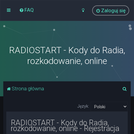
FAQ
Zaloguj się
RADIOSTART - Kody do Radia,
rozkodowanie, online
S
Strona główna
z
u
Język:
k
RADIOSTART - Kody do Radia,
a
rozkodowanie, online - Rejestracja
j