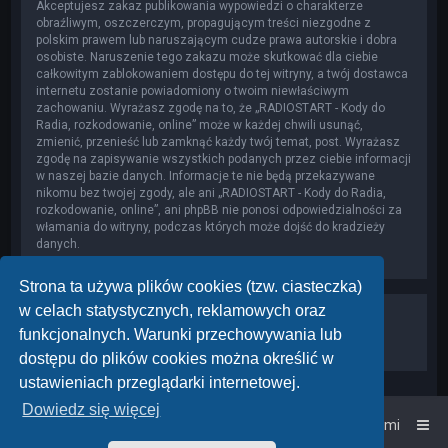
Akceptujesz zakaz publikowania wypowiedzi o charakterze
obraźliwym, oszczerczym, propagującym treści niezgodne z
polskim prawem lub naruszającym cudze prawa autorskie i dobra
osobiste. Naruszenie tego zakazu może skutkować dla ciebie
całkowitym zablokowaniem dostępu do tej witryny, a twój dostawca
internetu zostanie powiadomiony o twoim niewłaściwym
zachowaniu. Wyrażasz zgodę na to, że „RADIOSTART - Kody do
Radia, rozkodowanie, online” może w każdej chwili usunąć,
zmienić, przenieść lub zamknąć każdy twój temat, post. Wyrażasz
zgodę na zapisywanie wszystkich podanych przez ciebie informacji
w naszej bazie danych. Informacje te nie będą przekazywane
nikomu bez twojej zgody, ale ani „RADIOSTART - Kody do Radia,
rozkodowanie, online”, ani phpBB nie ponosi odpowiedzialności za
włamania do witryny, podczas których może dojść do kradzieży
danych.
Strona ta używa plików cookies (tzw. ciasteczka)
w celach statystycznych, reklamowych oraz
funkcjonalnych. Warunki przechowywania lub
dostępu do plików cookies można określić w
ustawieniach przeglądarki internetowej.
Dowiedz się więcej
Strona główna
Kontakt z nami