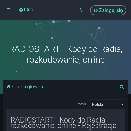
FAQ
Zaloguj się
RADIOSTART - Kody do Radia,
rozkodowanie, online
S
Strona główna
z
u
Język:
k
RADIOSTART - Kody do Radia,
a
rozkodowanie, online - Rejestracja
j