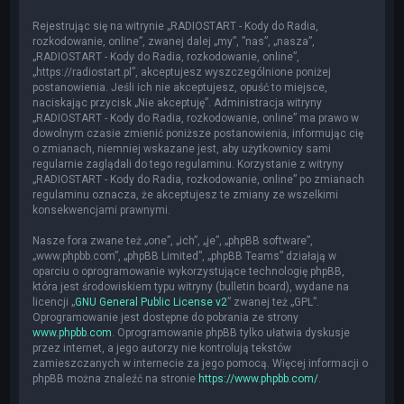
Rejestrując się na witrynie „RADIOSTART - Kody do Radia,
rozkodowanie, online”, zwanej dalej „my”, ”nas”, „nasza”,
„RADIOSTART - Kody do Radia, rozkodowanie, online”,
„https://radiostart.pl”, akceptujesz wyszczególnione poniżej
postanowienia. Jeśli ich nie akceptujesz, opuść to miejsce,
naciskając przycisk „Nie akceptuję”. Administracja witryny
„RADIOSTART - Kody do Radia, rozkodowanie, online” ma prawo w
dowolnym czasie zmienić poniższe postanowienia, informując cię
o zmianach, niemniej wskazane jest, aby użytkownicy sami
regularnie zaglądali do tego regulaminu. Korzystanie z witryny
„RADIOSTART - Kody do Radia, rozkodowanie, online” po zmianach
regulaminu oznacza, że akceptujesz te zmiany ze wszelkimi
konsekwencjami prawnymi.
Nasze fora zwane też „one”, „ich”, „je”, „phpBB software”,
„www.phpbb.com”, „phpBB Limited”, „phpBB Teams” działają w
oparciu o oprogramowanie wykorzystujące technologię phpBB,
która jest środowiskiem typu witryny (bulletin board), wydane na
licencji „
GNU General Public License v2
” zwanej też „GPL”.
Oprogramowanie jest dostępne do pobrania ze strony
www.phpbb.com
. Oprogramowanie phpBB tylko ułatwia dyskusje
przez internet, a jego autorzy nie kontrolują tekstów
zamieszczanych w internecie za jego pomocą. Więcej informacji o
phpBB można znaleźć na stronie
https://www.phpbb.com/
.