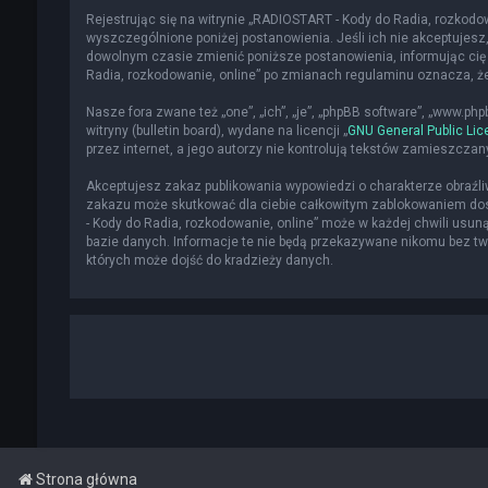
Rejestrując się na witrynie „RADIOSTART - Kody do Radia, rozkodowa
wyszczególnione poniżej postanowienia. Jeśli ich nie akceptujesz,
dowolnym czasie zmienić poniższe postanowienia, informując cię 
Radia, rozkodowanie, online” po zmianach regulaminu oznacza, 
Nasze fora zwane też „one”, „ich”, „je”, „phpBB software”, „www.p
witryny (bulletin board), wydane na licencji „
GNU General Public Lic
przez internet, a jego autorzy nie kontrolują tekstów zamieszcza
Akceptujesz zakaz publikowania wypowiedzi o charakterze obraźl
zakazu może skutkować dla ciebie całkowitym zablokowaniem dost
- Kody do Radia, rozkodowanie, online” może w każdej chwili usun
bazie danych. Informacje te nie będą przekazywane nikomu bez two
których może dojść do kradzieży danych.
Strona główna