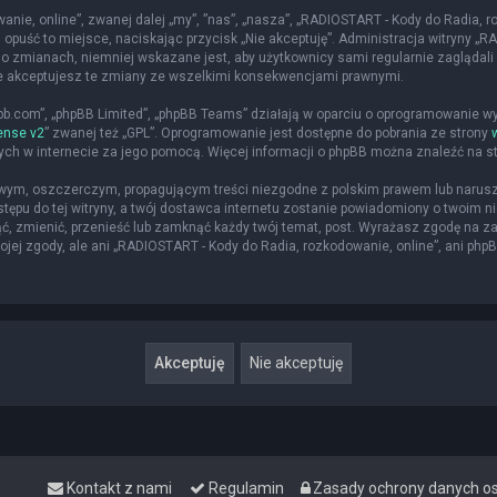
nie, online”, zwanej dalej „my”, ”nas”, „nasza”, „RADIOSTART - Kody do Radia, roz
 opuść to miejsce, naciskając przycisk „Nie akceptuję”. Administracja witryny 
o zmianach, niemniej wskazane jest, aby użytkownicy sami regularnie zaglądali 
że akceptujesz te zmiany ze wszelkimi konsekwencjami prawnymi.
hpbb.com”, „phpBB Limited”, „phpBB Teams” działają w oparciu o oprogramowanie w
ense v2
” zwanej też „GPL”. Oprogramowanie jest dostępne do pobrania ze strony
nych w internecie za jego pomocą. Więcej informacji o phpBB można znaleźć na s
iwym, oszczerczym, propagującym treści niezgodne z polskim prawem lub narusz
ępu do tej witryny, a twój dostawca internetu zostanie powiadomiony o twoim
ąć, zmienić, przenieść lub zamknąć każdy twój temat, post. Wyrażasz zgodę na z
jej zgody, ale ani „RADIOSTART - Kody do Radia, rozkodowanie, online”, ani php
Kontakt z nami
Regulamin
Zasady ochrony danych 