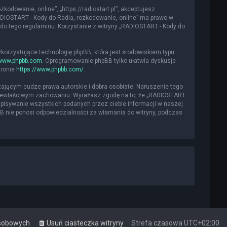
kodowanie, online”, „https://radiostart.pl”, akceptujesz
„RADIOSTART - Kody do Radia, rozkodowanie, online” ma prawo w
do tego regulaminu. Korzystanie z witryny „RADIOSTART - Kody do
ykorzystujące technologię phpBB, która jest środowiskiem typu
www.phpbb.com
. Oprogramowanie phpBB tylko ułatwia dyskusje
tronie
https://www.phpbb.com/
.
ającym cudze prawa autorskie i dobra osobiste. Naruszenie tego
 niewłaściwym zachowaniu. Wyrażasz zgodę na to, że „RADIOSTART
apisywanie wszystkich podanych przez ciebie informacji w naszej
BB nie ponosi odpowiedzialności za włamania do witryny, podczas
osobowych
Usuń ciasteczka witryny
Strefa czasowa
UTC+02:00