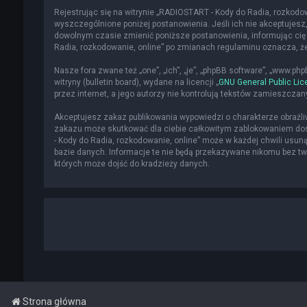
Rejestrując się na witrynie „RADIOSTART - Kody do Radia, rozkodowa
wyszczególnione poniżej postanowienia. Jeśli ich nie akceptujesz,
dowolnym czasie zmienić poniższe postanowienia, informując cię 
Radia, rozkodowanie, online” po zmianach regulaminu oznacza, 
Nasze fora zwane też „one”, „ich”, „je”, „phpBB software”, „www.p
witryny (bulletin board), wydane na licencji „
GNU General Public Lic
przez internet, a jego autorzy nie kontrolują tekstów zamieszcza
Akceptujesz zakaz publikowania wypowiedzi o charakterze obraźl
zakazu może skutkować dla ciebie całkowitym zablokowaniem dost
- Kody do Radia, rozkodowanie, online” może w każdej chwili usun
bazie danych. Informacje te nie będą przekazywane nikomu bez two
których może dojść do kradzieży danych.
Strona główna