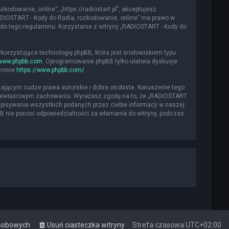
kodowanie, online”, „https://radiostart.pl”, akceptujesz
„RADIOSTART - Kody do Radia, rozkodowanie, online” ma prawo w
do tego regulaminu. Korzystanie z witryny „RADIOSTART - Kody do
ykorzystujące technologię phpBB, która jest środowiskiem typu
www.phpbb.com
. Oprogramowanie phpBB tylko ułatwia dyskusje
tronie
https://www.phpbb.com/
.
ającym cudze prawa autorskie i dobra osobiste. Naruszenie tego
 niewłaściwym zachowaniu. Wyrażasz zgodę na to, że „RADIOSTART
apisywanie wszystkich podanych przez ciebie informacji w naszej
BB nie ponosi odpowiedzialności za włamania do witryny, podczas
osobowych
Usuń ciasteczka witryny
Strefa czasowa
UTC+02:00