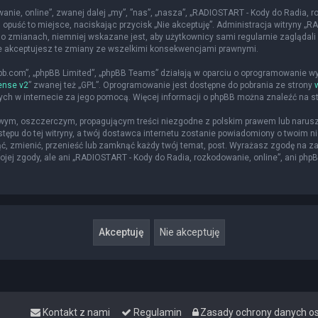
nie, online”, zwanej dalej „my”, ”nas”, „nasza”, „RADIOSTART - Kody do Radia, roz
 opuść to miejsce, naciskając przycisk „Nie akceptuję”. Administracja witryny 
o zmianach, niemniej wskazane jest, aby użytkownicy sami regularnie zaglądali 
że akceptujesz te zmiany ze wszelkimi konsekwencjami prawnymi.
hpbb.com”, „phpBB Limited”, „phpBB Teams” działają w oparciu o oprogramowanie w
ense v2
” zwanej też „GPL”. Oprogramowanie jest dostępne do pobrania ze strony
nych w internecie za jego pomocą. Więcej informacji o phpBB można znaleźć na s
iwym, oszczerczym, propagującym treści niezgodne z polskim prawem lub narusz
ępu do tej witryny, a twój dostawca internetu zostanie powiadomiony o twoim
ąć, zmienić, przenieść lub zamknąć każdy twój temat, post. Wyrażasz zgodę na z
jej zgody, ale ani „RADIOSTART - Kody do Radia, rozkodowanie, online”, ani php
Kontakt z nami
Regulamin
Zasady ochrony danych 