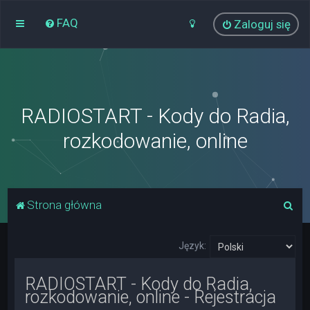
FAQ
Zaloguj się
RADIOSTART - Kody do Radia,
rozkodowanie, online
S
Strona główna
z
u
Język:
k
RADIOSTART - Kody do Radia,
a
rozkodowanie, online - Rejestracja
j