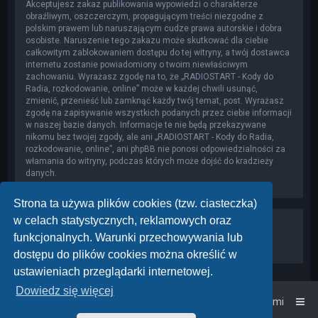
Akceptujesz zakaz publikowania wypowiedzi o charakterze
obraźliwym, oszczerczym, propagującym treści niezgodne z
polskim prawem lub naruszającym cudze prawa autorskie i dobra
osobiste. Naruszenie tego zakazu może skutkować dla ciebie
całkowitym zablokowaniem dostępu do tej witryny, a twój dostawca
internetu zostanie powiadomiony o twoim niewłaściwym
zachowaniu. Wyrażasz zgodę na to, że „RADIOSTART - Kody do
Radia, rozkodowanie, online” może w każdej chwili usunąć,
zmienić, przenieść lub zamknąć każdy twój temat, post. Wyrażasz
zgodę na zapisywanie wszystkich podanych przez ciebie informacji
w naszej bazie danych. Informacje te nie będą przekazywane
nikomu bez twojej zgody, ale ani „RADIOSTART - Kody do Radia,
rozkodowanie, online”, ani phpBB nie ponosi odpowiedzialności za
włamania do witryny, podczas których może dojść do kradzieży
danych.
Strona ta używa plików cookies (tzw. ciasteczka)
w celach statystycznych, reklamowych oraz
funkcjonalnych. Warunki przechowywania lub
dostępu do plików cookies można określić w
ustawieniach przeglądarki internetowej.
Dowiedz się więcej
Strona główna
Kontakt z nami