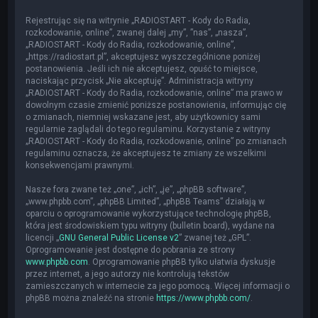
Rejestrując się na witrynie „RADIOSTART - Kody do Radia,
rozkodowanie, online”, zwanej dalej „my”, ”nas”, „nasza”,
„RADIOSTART - Kody do Radia, rozkodowanie, online”,
„https://radiostart.pl”, akceptujesz wyszczególnione poniżej
postanowienia. Jeśli ich nie akceptujesz, opuść to miejsce,
naciskając przycisk „Nie akceptuję”. Administracja witryny
„RADIOSTART - Kody do Radia, rozkodowanie, online” ma prawo w
dowolnym czasie zmienić poniższe postanowienia, informując cię
o zmianach, niemniej wskazane jest, aby użytkownicy sami
regularnie zaglądali do tego regulaminu. Korzystanie z witryny
„RADIOSTART - Kody do Radia, rozkodowanie, online” po zmianach
regulaminu oznacza, że akceptujesz te zmiany ze wszelkimi
konsekwencjami prawnymi.
Nasze fora zwane też „one”, „ich”, „je”, „phpBB software”,
„www.phpbb.com”, „phpBB Limited”, „phpBB Teams” działają w
oparciu o oprogramowanie wykorzystujące technologię phpBB,
która jest środowiskiem typu witryny (bulletin board), wydane na
licencji „
GNU General Public License v2
” zwanej też „GPL”.
Oprogramowanie jest dostępne do pobrania ze strony
www.phpbb.com
. Oprogramowanie phpBB tylko ułatwia dyskusje
przez internet, a jego autorzy nie kontrolują tekstów
zamieszczanych w internecie za jego pomocą. Więcej informacji o
phpBB można znaleźć na stronie
https://www.phpbb.com/
.