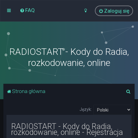
FAQ
Zaloguj się
RADIOSTART - Kody do Radia,
rozkodowanie, online
S
Strona główna
z
u
Język:
k
RADIOSTART - Kody do Radia,
a
rozkodowanie, online - Rejestracja
j