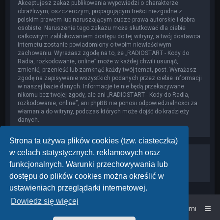
Akceptujesz zakaz publikowania wypowiedzi o charakterze
obraźliwym, oszczerczym, propagującym treści niezgodne z
polskim prawem lub naruszającym cudze prawa autorskie i dobra
osobiste. Naruszenie tego zakazu może skutkować dla ciebie
całkowitym zablokowaniem dostępu do tej witryny, a twój dostawca
internetu zostanie powiadomiony o twoim niewłaściwym
zachowaniu. Wyrażasz zgodę na to, że „RADIOSTART - Kody do
Radia, rozkodowanie, online” może w każdej chwili usunąć,
zmienić, przenieść lub zamknąć każdy twój temat, post. Wyrażasz
zgodę na zapisywanie wszystkich podanych przez ciebie informacji
w naszej bazie danych. Informacje te nie będą przekazywane
nikomu bez twojej zgody, ale ani „RADIOSTART - Kody do Radia,
rozkodowanie, online”, ani phpBB nie ponosi odpowiedzialności za
włamania do witryny, podczas których może dojść do kradzieży
danych.
Strona ta używa plików cookies (tzw. ciasteczka)
w celach statystycznych, reklamowych oraz
funkcjonalnych. Warunki przechowywania lub
dostępu do plików cookies można określić w
ustawieniach przeglądarki internetowej.
Dowiedz się więcej
Strona główna
Kontakt z nami