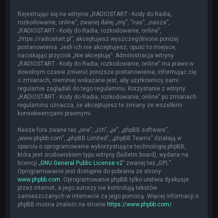
Rejestrując się na witrynie „RADIOSTART - Kody do Radia,
rozkodowanie, online”, zwanej dalej „my”, ”nas”, „nasza”,
„RADIOSTART - Kody do Radia, rozkodowanie, online”,
„https://radiostart.pl”, akceptujesz wyszczególnione poniżej
postanowienia. Jeśli ich nie akceptujesz, opuść to miejsce,
naciskając przycisk „Nie akceptuję”. Administracja witryny
„RADIOSTART - Kody do Radia, rozkodowanie, online” ma prawo w
dowolnym czasie zmienić poniższe postanowienia, informując cię
o zmianach, niemniej wskazane jest, aby użytkownicy sami
regularnie zaglądali do tego regulaminu. Korzystanie z witryny
„RADIOSTART - Kody do Radia, rozkodowanie, online” po zmianach
regulaminu oznacza, że akceptujesz te zmiany ze wszelkimi
konsekwencjami prawnymi.
Nasze fora zwane też „one”, „ich”, „je”, „phpBB software”,
„www.phpbb.com”, „phpBB Limited”, „phpBB Teams” działają w
oparciu o oprogramowanie wykorzystujące technologię phpBB,
która jest środowiskiem typu witryny (bulletin board), wydane na
licencji „
GNU General Public License v2
” zwanej też „GPL”.
Oprogramowanie jest dostępne do pobrania ze strony
www.phpbb.com
. Oprogramowanie phpBB tylko ułatwia dyskusje
przez internet, a jego autorzy nie kontrolują tekstów
zamieszczanych w internecie za jego pomocą. Więcej informacji o
phpBB można znaleźć na stronie
https://www.phpbb.com/
.