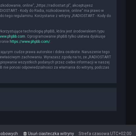
kodowanie, online”, „https://radiostart.pl”, akceptujesz
„RADIOSTART - Kody do Radia, rozkodowanie, online” ma prawo w
do tego regulaminu. Korzystanie z witryny „RADIOSTART - Kody do
ykorzystujące technologię phpBB, która jest środowiskiem typu
www.phpbb.com
. Oprogramowanie phpBB tylko ułatwia dyskusje
tronie
https://www.phpbb.com/
.
ającym cudze prawa autorskie i dobra osobiste. Naruszenie tego
 niewłaściwym zachowaniu. Wyrażasz zgodę na to, że „RADIOSTART
apisywanie wszystkich podanych przez ciebie informacji w naszej
BB nie ponosi odpowiedzialności za włamania do witryny, podczas
osobowych
Usuń ciasteczka witryny
Strefa czasowa
UTC+02:00