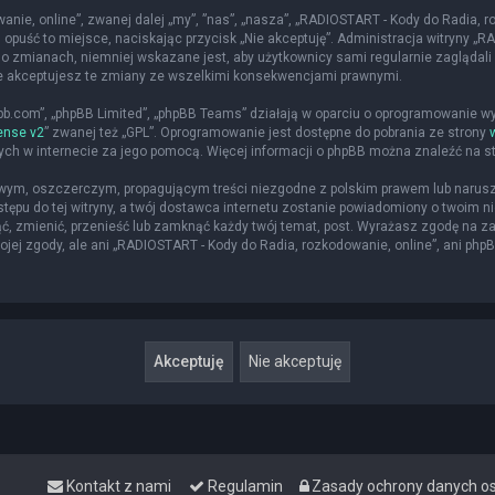
nie, online”, zwanej dalej „my”, ”nas”, „nasza”, „RADIOSTART - Kody do Radia, roz
 opuść to miejsce, naciskając przycisk „Nie akceptuję”. Administracja witryny 
o zmianach, niemniej wskazane jest, aby użytkownicy sami regularnie zaglądali 
że akceptujesz te zmiany ze wszelkimi konsekwencjami prawnymi.
hpbb.com”, „phpBB Limited”, „phpBB Teams” działają w oparciu o oprogramowanie w
ense v2
” zwanej też „GPL”. Oprogramowanie jest dostępne do pobrania ze strony
nych w internecie za jego pomocą. Więcej informacji o phpBB można znaleźć na s
iwym, oszczerczym, propagującym treści niezgodne z polskim prawem lub narusz
ępu do tej witryny, a twój dostawca internetu zostanie powiadomiony o twoim
ąć, zmienić, przenieść lub zamknąć każdy twój temat, post. Wyrażasz zgodę na z
jej zgody, ale ani „RADIOSTART - Kody do Radia, rozkodowanie, online”, ani php
Kontakt z nami
Regulamin
Zasady ochrony danych 