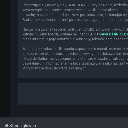
Rejestrując się na witrynie „RADIOSTART - Kody do Radia, rozkodowa
wyszczególnione poniżej postanowienia. Jeśli ich nie akceptujesz,
dowolnym czasie zmienić poniższe postanowienia, informując cię 
Radia, rozkodowanie, online” po zmianach regulaminu oznacza, 
Nasze fora zwane też „one”, „ich”, „je”, „phpBB software”, „www.p
witryny (bulletin board), wydane na licencji „
GNU General Public Lic
przez internet, a jego autorzy nie kontrolują tekstów zamieszcza
Akceptujesz zakaz publikowania wypowiedzi o charakterze obraźl
zakazu może skutkować dla ciebie całkowitym zablokowaniem dost
- Kody do Radia, rozkodowanie, online” może w każdej chwili usun
bazie danych. Informacje te nie będą przekazywane nikomu bez two
których może dojść do kradzieży danych.
Strona główna