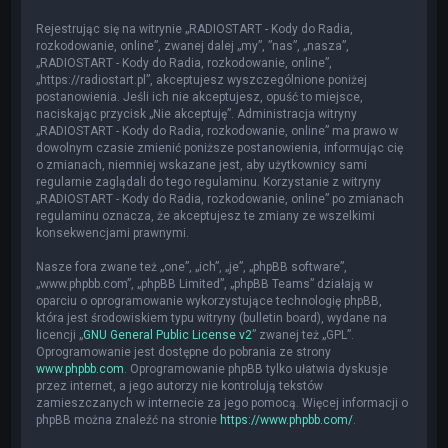
Rejestrując się na witrynie „RADIOSTART - Kody do Radia,
rozkodowanie, online”, zwanej dalej „my”, ”nas”, „nasza”,
„RADIOSTART - Kody do Radia, rozkodowanie, online”,
„https://radiostart.pl”, akceptujesz wyszczególnione poniżej
postanowienia. Jeśli ich nie akceptujesz, opuść to miejsce,
naciskając przycisk „Nie akceptuję”. Administracja witryny
„RADIOSTART - Kody do Radia, rozkodowanie, online” ma prawo w
dowolnym czasie zmienić poniższe postanowienia, informując cię
o zmianach, niemniej wskazane jest, aby użytkownicy sami
regularnie zaglądali do tego regulaminu. Korzystanie z witryny
„RADIOSTART - Kody do Radia, rozkodowanie, online” po zmianach
regulaminu oznacza, że akceptujesz te zmiany ze wszelkimi
konsekwencjami prawnymi.
Nasze fora zwane też „one”, „ich”, „je”, „phpBB software”,
„www.phpbb.com”, „phpBB Limited”, „phpBB Teams” działają w
oparciu o oprogramowanie wykorzystujące technologię phpBB,
która jest środowiskiem typu witryny (bulletin board), wydane na
licencji „
GNU General Public License v2
” zwanej też „GPL”.
Oprogramowanie jest dostępne do pobrania ze strony
www.phpbb.com
. Oprogramowanie phpBB tylko ułatwia dyskusje
przez internet, a jego autorzy nie kontrolują tekstów
zamieszczanych w internecie za jego pomocą. Więcej informacji o
phpBB można znaleźć na stronie
https://www.phpbb.com/
.