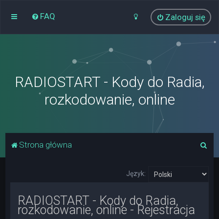
FAQ
Zaloguj się
RADIOSTART - Kody do Radia,
rozkodowanie, online
S
Strona główna
z
u
Język:
k
RADIOSTART - Kody do Radia,
a
rozkodowanie, online - Rejestracja
j