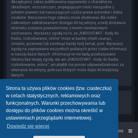
Akceptujesz zakaz publikowania wypowiedzi o charakterze
obraźliwym, oszczerczym, propagującym treści niezgodne z
polskim prawem lub naruszającym cudze prawa autorskie i dobra
osobiste. Naruszenie tego zakazu może skutkować dla ciebie
całkowitym zablokowaniem dostępu do tej witryny, a twój dostawca
internetu zostanie powiadomiony o twoim niewłaściwym
zachowaniu. Wyrażasz zgodę na to, że „RADIOSTART - Kody do
Radia, rozkodowanie, online” może w każdej chwili usunąć,
zmienić, przenieść lub zamknąć każdy twój temat, post. Wyrażasz
zgodę na zapisywanie wszystkich podanych przez ciebie informacji
w naszej bazie danych. Informacje te nie będą przekazywane
nikomu bez twojej zgody, ale ani „RADIOSTART - Kody do Radia,
rozkodowanie, online”, ani phpBB nie ponosi odpowiedzialności za
włamania do witryny, podczas których może dojść do kradzieży
danych.
Strona ta używa plików cookies (tzw. ciasteczka)
w celach statystycznych, reklamowych oraz
funkcjonalnych. Warunki przechowywania lub
dostępu do plików cookies można określić w
ustawieniach przeglądarki internetowej.
Dowiedz się więcej
Strona główna
Kontakt z nami