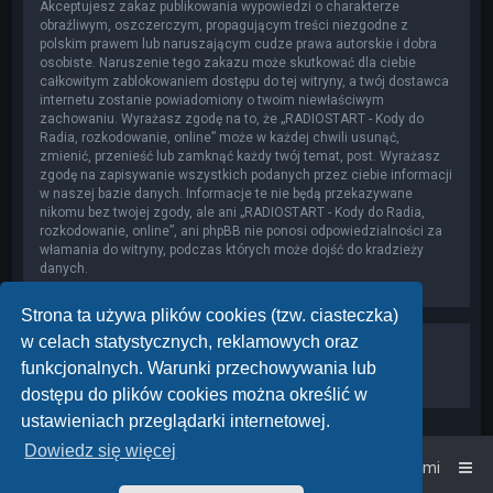
Akceptujesz zakaz publikowania wypowiedzi o charakterze
obraźliwym, oszczerczym, propagującym treści niezgodne z
polskim prawem lub naruszającym cudze prawa autorskie i dobra
osobiste. Naruszenie tego zakazu może skutkować dla ciebie
całkowitym zablokowaniem dostępu do tej witryny, a twój dostawca
internetu zostanie powiadomiony o twoim niewłaściwym
zachowaniu. Wyrażasz zgodę na to, że „RADIOSTART - Kody do
Radia, rozkodowanie, online” może w każdej chwili usunąć,
zmienić, przenieść lub zamknąć każdy twój temat, post. Wyrażasz
zgodę na zapisywanie wszystkich podanych przez ciebie informacji
w naszej bazie danych. Informacje te nie będą przekazywane
nikomu bez twojej zgody, ale ani „RADIOSTART - Kody do Radia,
rozkodowanie, online”, ani phpBB nie ponosi odpowiedzialności za
włamania do witryny, podczas których może dojść do kradzieży
danych.
Strona ta używa plików cookies (tzw. ciasteczka)
w celach statystycznych, reklamowych oraz
funkcjonalnych. Warunki przechowywania lub
dostępu do plików cookies można określić w
ustawieniach przeglądarki internetowej.
Dowiedz się więcej
Strona główna
Kontakt z nami