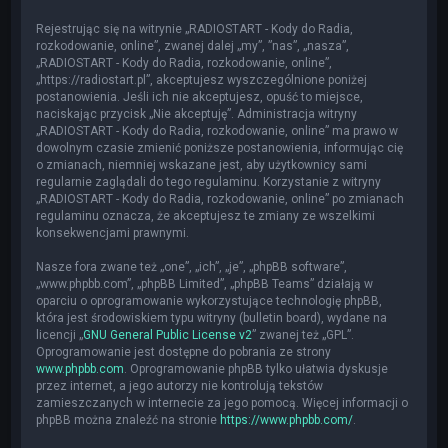
Rejestrując się na witrynie „RADIOSTART - Kody do Radia,
rozkodowanie, online”, zwanej dalej „my”, ”nas”, „nasza”,
„RADIOSTART - Kody do Radia, rozkodowanie, online”,
„https://radiostart.pl”, akceptujesz wyszczególnione poniżej
postanowienia. Jeśli ich nie akceptujesz, opuść to miejsce,
naciskając przycisk „Nie akceptuję”. Administracja witryny
„RADIOSTART - Kody do Radia, rozkodowanie, online” ma prawo w
dowolnym czasie zmienić poniższe postanowienia, informując cię
o zmianach, niemniej wskazane jest, aby użytkownicy sami
regularnie zaglądali do tego regulaminu. Korzystanie z witryny
„RADIOSTART - Kody do Radia, rozkodowanie, online” po zmianach
regulaminu oznacza, że akceptujesz te zmiany ze wszelkimi
konsekwencjami prawnymi.
Nasze fora zwane też „one”, „ich”, „je”, „phpBB software”,
„www.phpbb.com”, „phpBB Limited”, „phpBB Teams” działają w
oparciu o oprogramowanie wykorzystujące technologię phpBB,
która jest środowiskiem typu witryny (bulletin board), wydane na
licencji „
GNU General Public License v2
” zwanej też „GPL”.
Oprogramowanie jest dostępne do pobrania ze strony
www.phpbb.com
. Oprogramowanie phpBB tylko ułatwia dyskusje
przez internet, a jego autorzy nie kontrolują tekstów
zamieszczanych w internecie za jego pomocą. Więcej informacji o
phpBB można znaleźć na stronie
https://www.phpbb.com/
.