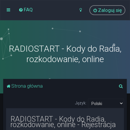
FAQ
Zaloguj się
RADIOSTART - Kody do Radia,
rozkodowanie, online
S
Strona główna
z
u
Język:
k
RADIOSTART - Kody do Radia,
a
rozkodowanie, online - Rejestracja
j