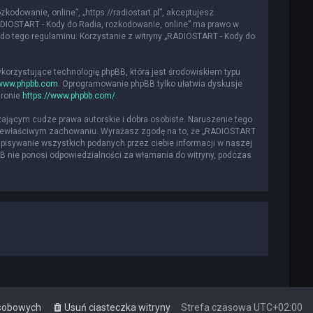
kodowanie, online”, „https://radiostart.pl”, akceptujesz
„RADIOSTART - Kody do Radia, rozkodowanie, online” ma prawo w
do tego regulaminu. Korzystanie z witryny „RADIOSTART - Kody do
ykorzystujące technologię phpBB, która jest środowiskiem typu
www.phpbb.com
. Oprogramowanie phpBB tylko ułatwia dyskusje
tronie
https://www.phpbb.com/
.
ającym cudze prawa autorskie i dobra osobiste. Naruszenie tego
 niewłaściwym zachowaniu. Wyrażasz zgodę na to, że „RADIOSTART
apisywanie wszystkich podanych przez ciebie informacji w naszej
BB nie ponosi odpowiedzialności za włamania do witryny, podczas
osobowych
Usuń ciasteczka witryny
Strefa czasowa
UTC+02:00