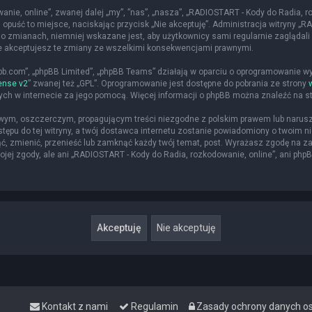
nie, online”, zwanej dalej „my”, ”nas”, „nasza”, „RADIOSTART - Kody do Radia, roz
 opuść to miejsce, naciskając przycisk „Nie akceptuję”. Administracja witryny 
o zmianach, niemniej wskazane jest, aby użytkownicy sami regularnie zaglądali 
że akceptujesz te zmiany ze wszelkimi konsekwencjami prawnymi.
hpbb.com”, „phpBB Limited”, „phpBB Teams” działają w oparciu o oprogramowanie w
ense v2
” zwanej też „GPL”. Oprogramowanie jest dostępne do pobrania ze strony
nych w internecie za jego pomocą. Więcej informacji o phpBB można znaleźć na s
iwym, oszczerczym, propagującym treści niezgodne z polskim prawem lub narusz
ępu do tej witryny, a twój dostawca internetu zostanie powiadomiony o twoim
ąć, zmienić, przenieść lub zamknąć każdy twój temat, post. Wyrażasz zgodę na z
jej zgody, ale ani „RADIOSTART - Kody do Radia, rozkodowanie, online”, ani php
Kontakt z nami
Regulamin
Zasady ochrony danych 