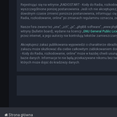
Rejestrując się na witrynie „RADIOSTART - Kody do Radia, rozkodowa
wyszczególnione poniżej postanowienia. Jeśli ich nie akceptujesz,
dowolnym czasie zmienić poniższe postanowienia, informując cię 
Radia, rozkodowanie, online” po zmianach regulaminu oznacza, 
Nasze fora zwane też „one”, „ich”, „je”, „phpBB software”, „www.p
witryny (bulletin board), wydane na licencji „
GNU General Public Lic
przez internet, a jego autorzy nie kontrolują tekstów zamieszcza
Akceptujesz zakaz publikowania wypowiedzi o charakterze obraźl
zakazu może skutkować dla ciebie całkowitym zablokowaniem dost
- Kody do Radia, rozkodowanie, online” może w każdej chwili usun
bazie danych. Informacje te nie będą przekazywane nikomu bez two
których może dojść do kradzieży danych.
Strona główna