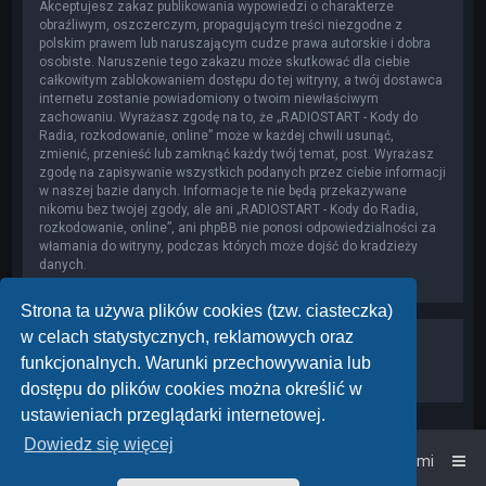
Akceptujesz zakaz publikowania wypowiedzi o charakterze
obraźliwym, oszczerczym, propagującym treści niezgodne z
polskim prawem lub naruszającym cudze prawa autorskie i dobra
osobiste. Naruszenie tego zakazu może skutkować dla ciebie
całkowitym zablokowaniem dostępu do tej witryny, a twój dostawca
internetu zostanie powiadomiony o twoim niewłaściwym
zachowaniu. Wyrażasz zgodę na to, że „RADIOSTART - Kody do
Radia, rozkodowanie, online” może w każdej chwili usunąć,
zmienić, przenieść lub zamknąć każdy twój temat, post. Wyrażasz
zgodę na zapisywanie wszystkich podanych przez ciebie informacji
w naszej bazie danych. Informacje te nie będą przekazywane
nikomu bez twojej zgody, ale ani „RADIOSTART - Kody do Radia,
rozkodowanie, online”, ani phpBB nie ponosi odpowiedzialności za
włamania do witryny, podczas których może dojść do kradzieży
danych.
Strona ta używa plików cookies (tzw. ciasteczka)
w celach statystycznych, reklamowych oraz
funkcjonalnych. Warunki przechowywania lub
dostępu do plików cookies można określić w
ustawieniach przeglądarki internetowej.
Dowiedz się więcej
Strona główna
Kontakt z nami