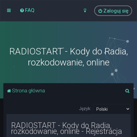
FAQ
Zaloguj się
RADIOSTART - Kody do Radia,
rozkodowanie, online
S
Strona główna
z
u
Język:
k
RADIOSTART - Kody do Radia,
a
rozkodowanie, online - Rejestracja
j