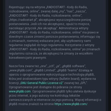
Rejestrując się na witrynie „RADIOSTART - Kody do Radia,
rozkodowanie, online”, zwanej dalej „my”, ”nas”, „nasza”,
„RADIOSTART - Kody do Radia, rozkodowanie, online”,
„https://radiostart.pl”, akceptujesz wyszczególnione poniżej
postanowienia. Jeśli ich nie akceptujesz, opuść to miejsce,
naciskając przycisk „Nie akceptuję”. Administracja witryny
„RADIOSTART - Kody do Radia, rozkodowanie, online” ma prawo w
dowolnym czasie zmienić poniższe postanowienia, informując cię
o zmianach, niemniej wskazane jest, aby użytkownicy sami
regularnie zaglądali do tego regulaminu. Korzystanie z witryny
„RADIOSTART - Kody do Radia, rozkodowanie, online” po zmianach
regulaminu oznacza, że akceptujesz te zmiany ze wszelkimi
konsekwencjami prawnymi.
Nasze fora zwane też „one”, „ich”, „je”, „phpBB software”,
„www.phpbb.com”, „phpBB Limited”, „phpBB Teams” działają w
oparciu o oprogramowanie wykorzystujące technologię phpBB,
która jest środowiskiem typu witryny (bulletin board), wydane na
licencji „
GNU General Public License v2
” zwanej też „GPL”.
Oprogramowanie jest dostępne do pobrania ze strony
www.phpbb.com
. Oprogramowanie phpBB tylko ułatwia dyskusje
przez internet, a jego autorzy nie kontrolują tekstów
zamieszczanych w internecie za jego pomocą. Więcej informacji o
phpBB można znaleźć na stronie
https://www.phpbb.com/
.