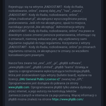
Rejestrując się na witrynie „RADIOSTART - Kody do Radia,
rozkodowanie, online”, zwanej dalej „my”, ”nas”, „nasza”,
„RADIOSTART - Kody do Radia, rozkodowanie, online”,
„https://radiostart.pl”, akceptujesz wyszczególnione poniżej
postanowienia. Jeśli ich nie akceptujesz, opuść to miejsce,
naciskając przycisk „Nie akceptuję”. Administracja witryny
„RADIOSTART - Kody do Radia, rozkodowanie, online” ma prawo w
dowolnym czasie zmienić poniższe postanowienia, informując cię
o zmianach, niemniej wskazane jest, aby użytkownicy sami
regularnie zaglądali do tego regulaminu. Korzystanie z witryny
„RADIOSTART - Kody do Radia, rozkodowanie, online” po zmianach
regulaminu oznacza, że akceptujesz te zmiany ze wszelkimi
konsekwencjami prawnymi.
Nasze fora zwane też „one”, „ich”, „je”, „phpBB software”,
„www.phpbb.com”, „phpBB Limited”, „phpBB Teams” działają w
oparciu o oprogramowanie wykorzystujące technologię phpBB,
która jest środowiskiem typu witryny (bulletin board), wydane na
licencji „
GNU General Public License v2
” zwanej też „GPL”.
Oprogramowanie jest dostępne do pobrania ze strony
www.phpbb.com
. Oprogramowanie phpBB tylko ułatwia dyskusje
przez internet, a jego autorzy nie kontrolują tekstów
zamieszczanych w internecie za jego pomocą. Więcej informacji o
phpBB można znaleźć na stronie
https://www.phpbb.com/
.