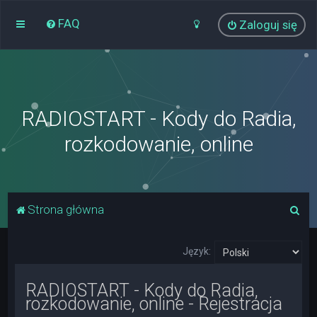
FAQ
Zaloguj się
RADIOSTART - Kody do Radia,
rozkodowanie, online
S
Strona główna
z
u
Język:
k
RADIOSTART - Kody do Radia,
a
rozkodowanie, online - Rejestracja
j