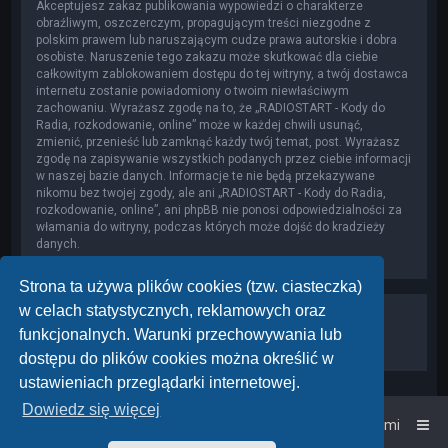
Akceptujesz zakaz publikowania wypowiedzi o charakterze
obraźliwym, oszczerczym, propagującym treści niezgodne z
polskim prawem lub naruszającym cudze prawa autorskie i dobra
osobiste. Naruszenie tego zakazu może skutkować dla ciebie
całkowitym zablokowaniem dostępu do tej witryny, a twój dostawca
internetu zostanie powiadomiony o twoim niewłaściwym
zachowaniu. Wyrażasz zgodę na to, że „RADIOSTART - Kody do
Radia, rozkodowanie, online” może w każdej chwili usunąć,
zmienić, przenieść lub zamknąć każdy twój temat, post. Wyrażasz
zgodę na zapisywanie wszystkich podanych przez ciebie informacji
w naszej bazie danych. Informacje te nie będą przekazywane
nikomu bez twojej zgody, ale ani „RADIOSTART - Kody do Radia,
rozkodowanie, online”, ani phpBB nie ponosi odpowiedzialności za
włamania do witryny, podczas których może dojść do kradzieży
danych.
Strona ta używa plików cookies (tzw. ciasteczka)
w celach statystycznych, reklamowych oraz
funkcjonalnych. Warunki przechowywania lub
dostępu do plików cookies można określić w
ustawieniach przeglądarki internetowej.
Dowiedz się więcej
Strona główna
Kontakt z nami