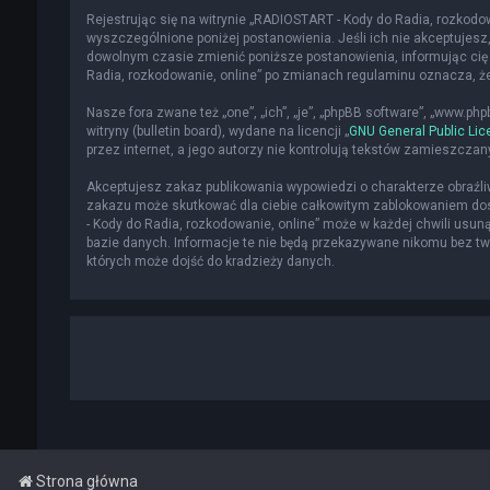
Rejestrując się na witrynie „RADIOSTART - Kody do Radia, rozkodowa
wyszczególnione poniżej postanowienia. Jeśli ich nie akceptujesz,
dowolnym czasie zmienić poniższe postanowienia, informując cię 
Radia, rozkodowanie, online” po zmianach regulaminu oznacza, 
Nasze fora zwane też „one”, „ich”, „je”, „phpBB software”, „www.p
witryny (bulletin board), wydane na licencji „
GNU General Public Lic
przez internet, a jego autorzy nie kontrolują tekstów zamieszcza
Akceptujesz zakaz publikowania wypowiedzi o charakterze obraźl
zakazu może skutkować dla ciebie całkowitym zablokowaniem dost
- Kody do Radia, rozkodowanie, online” może w każdej chwili usun
bazie danych. Informacje te nie będą przekazywane nikomu bez two
których może dojść do kradzieży danych.
Strona główna