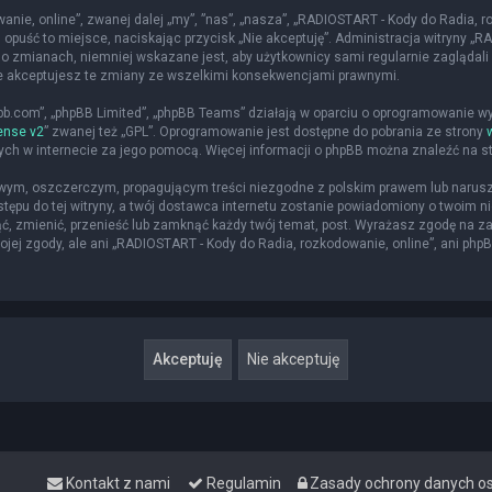
nie, online”, zwanej dalej „my”, ”nas”, „nasza”, „RADIOSTART - Kody do Radia, roz
 opuść to miejsce, naciskając przycisk „Nie akceptuję”. Administracja witryny 
o zmianach, niemniej wskazane jest, aby użytkownicy sami regularnie zaglądali 
że akceptujesz te zmiany ze wszelkimi konsekwencjami prawnymi.
hpbb.com”, „phpBB Limited”, „phpBB Teams” działają w oparciu o oprogramowanie w
ense v2
” zwanej też „GPL”. Oprogramowanie jest dostępne do pobrania ze strony
nych w internecie za jego pomocą. Więcej informacji o phpBB można znaleźć na s
iwym, oszczerczym, propagującym treści niezgodne z polskim prawem lub narusz
ępu do tej witryny, a twój dostawca internetu zostanie powiadomiony o twoim
ąć, zmienić, przenieść lub zamknąć każdy twój temat, post. Wyrażasz zgodę na z
jej zgody, ale ani „RADIOSTART - Kody do Radia, rozkodowanie, online”, ani php
Kontakt z nami
Regulamin
Zasady ochrony danych 