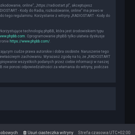
kodowanie, online”, „https://radiostart.pl”, akceptujesz
„RADIOSTART - Kody do Radia, rozkodowanie, online” ma prawo w
do tego regulaminu. Korzystanie z witryny „RADIOSTART - Kody do
ykorzystujące technologię phpBB, która jest środowiskiem typu
www.phpbb.com
. Oprogramowanie phpBB tylko ułatwia dyskusje
tronie
https://www.phpbb.com/
.
ającym cudze prawa autorskie i dobra osobiste. Naruszenie tego
 niewłaściwym zachowaniu. Wyrażasz zgodę na to, że „RADIOSTART
apisywanie wszystkich podanych przez ciebie informacji w naszej
BB nie ponosi odpowiedzialności za włamania do witryny, podczas
osobowych
Usuń ciasteczka witryny
Strefa czasowa
UTC+02:00