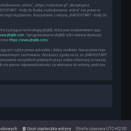
kodowanie, online”, „https://radiostart.pl”, akceptujesz
„RADIOSTART - Kody do Radia, rozkodowanie, online” ma prawo w
do tego regulaminu. Korzystanie z witryny „RADIOSTART - Kody do
ykorzystujące technologię phpBB, która jest środowiskiem typu
www.phpbb.com
. Oprogramowanie phpBB tylko ułatwia dyskusje
tronie
https://www.phpbb.com/
.
ającym cudze prawa autorskie i dobra osobiste. Naruszenie tego
 niewłaściwym zachowaniu. Wyrażasz zgodę na to, że „RADIOSTART
apisywanie wszystkich podanych przez ciebie informacji w naszej
BB nie ponosi odpowiedzialności za włamania do witryny, podczas
osobowych
Usuń ciasteczka witryny
Strefa czasowa
UTC+02:00