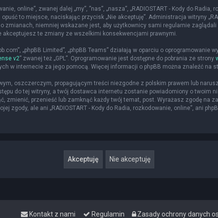
nie, online”, zwanej dalej „my”, ”nas”, „nasza”, „RADIOSTART - Kody do Radia, roz
 opuść to miejsce, naciskając przycisk „Nie akceptuję”. Administracja witryny 
o zmianach, niemniej wskazane jest, aby użytkownicy sami regularnie zaglądali 
że akceptujesz te zmiany ze wszelkimi konsekwencjami prawnymi.
hpbb.com”, „phpBB Limited”, „phpBB Teams” działają w oparciu o oprogramowanie w
ense v2
” zwanej też „GPL”. Oprogramowanie jest dostępne do pobrania ze strony
nych w internecie za jego pomocą. Więcej informacji o phpBB można znaleźć na s
iwym, oszczerczym, propagującym treści niezgodne z polskim prawem lub narusz
ępu do tej witryny, a twój dostawca internetu zostanie powiadomiony o twoim
ąć, zmienić, przenieść lub zamknąć każdy twój temat, post. Wyrażasz zgodę na z
jej zgody, ale ani „RADIOSTART - Kody do Radia, rozkodowanie, online”, ani php
Kontakt z nami
Regulamin
Zasady ochrony danych 