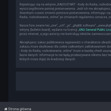
Rejestrując się na witrynie „RADIOSTART - Kody do Radia, rozkodowa
wyszczególnione poniżej postanowienia. Jeśli ich nie akceptujesz,
dowolnym czasie zmienić poniższe postanowienia, informując cię 
Radia, rozkodowanie, online” po zmianach regulaminu oznacza, 
Nasze fora zwane też „one”, „ich”, „je”, „phpBB software”, „www.p
witryny (bulletin board), wydane na licencji „
GNU General Public Lic
przez internet, a jego autorzy nie kontrolują tekstów zamieszcza
Akceptujesz zakaz publikowania wypowiedzi o charakterze obraźl
zakazu może skutkować dla ciebie całkowitym zablokowaniem dost
- Kody do Radia, rozkodowanie, online” może w każdej chwili usun
bazie danych. Informacje te nie będą przekazywane nikomu bez two
których może dojść do kradzieży danych.
Strona główna