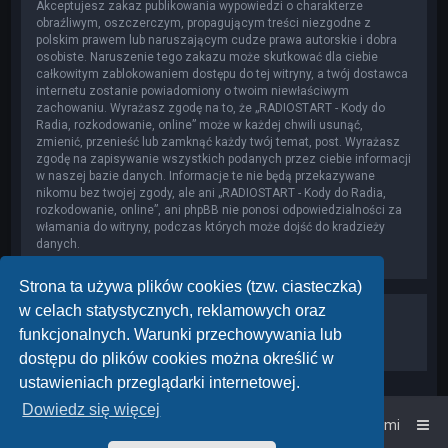
Akceptujesz zakaz publikowania wypowiedzi o charakterze
obraźliwym, oszczerczym, propagującym treści niezgodne z
polskim prawem lub naruszającym cudze prawa autorskie i dobra
osobiste. Naruszenie tego zakazu może skutkować dla ciebie
całkowitym zablokowaniem dostępu do tej witryny, a twój dostawca
internetu zostanie powiadomiony o twoim niewłaściwym
zachowaniu. Wyrażasz zgodę na to, że „RADIOSTART - Kody do
Radia, rozkodowanie, online” może w każdej chwili usunąć,
zmienić, przenieść lub zamknąć każdy twój temat, post. Wyrażasz
zgodę na zapisywanie wszystkich podanych przez ciebie informacji
w naszej bazie danych. Informacje te nie będą przekazywane
nikomu bez twojej zgody, ale ani „RADIOSTART - Kody do Radia,
rozkodowanie, online”, ani phpBB nie ponosi odpowiedzialności za
włamania do witryny, podczas których może dojść do kradzieży
danych.
Strona ta używa plików cookies (tzw. ciasteczka)
w celach statystycznych, reklamowych oraz
funkcjonalnych. Warunki przechowywania lub
dostępu do plików cookies można określić w
ustawieniach przeglądarki internetowej.
Dowiedz się więcej
Strona główna
Kontakt z nami