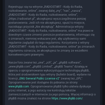
Rejestrując się na witrynie „RADIOSTART - Kody do Radia,
rozkodowanie, online”, zwanej dalej „my”, ”nas”, „nasza”,
„RADIOSTART - Kody do Radia, rozkodowanie, online”,
„https://radiostart.pl”, akceptujesz wyszczególnione poniżej
postanowienia. Jeśli ich nie akceptujesz, opuść to miejsce,
naciskając przycisk „Nie akceptuję”. Administracja witryny
„RADIOSTART - Kody do Radia, rozkodowanie, online” ma prawo w
dowolnym czasie zmienić poniższe postanowienia, informując cię
o zmianach, niemniej wskazane jest, aby użytkownicy sami
regularnie zaglądali do tego regulaminu. Korzystanie z witryny
„RADIOSTART - Kody do Radia, rozkodowanie, online” po zmianach
regulaminu oznacza, że akceptujesz te zmiany ze wszelkimi
konsekwencjami prawnymi.
Nasze fora zwane też „one”, „ich”, „je”, „phpBB software”,
„www.phpbb.com”, „phpBB Limited”, „phpBB Teams” działają w
oparciu o oprogramowanie wykorzystujące technologię phpBB,
która jest środowiskiem typu witryny (bulletin board), wydane na
licencji „
GNU General Public License v2
” zwanej też „GPL”.
Oprogramowanie jest dostępne do pobrania ze strony
www.phpbb.com
. Oprogramowanie phpBB tylko ułatwia dyskusje
przez internet, a jego autorzy nie kontrolują tekstów
zamieszczanych w internecie za jego pomocą. Więcej informacji o
phpBB można znaleźć na stronie
https://www.phpbb.com/
.