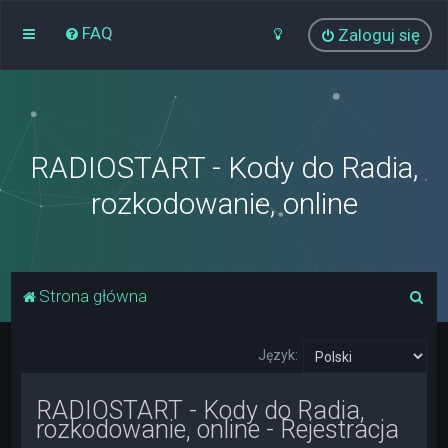
FAQ
Zaloguj się
RADIOSTART - Kody do Radia,
rozkodowanie, online
S
Strona główna
z
u
Język:
k
RADIOSTART - Kody do Radia,
a
rozkodowanie, online - Rejestracja
j