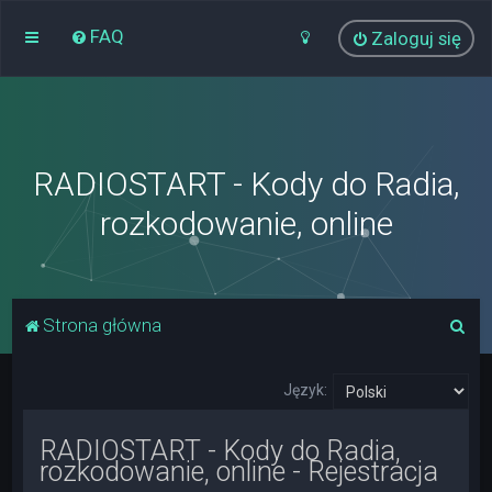
FAQ
Zaloguj się
RADIOSTART - Kody do Radia,
rozkodowanie, online
S
Strona główna
z
u
Język:
k
RADIOSTART - Kody do Radia,
a
rozkodowanie, online - Rejestracja
j