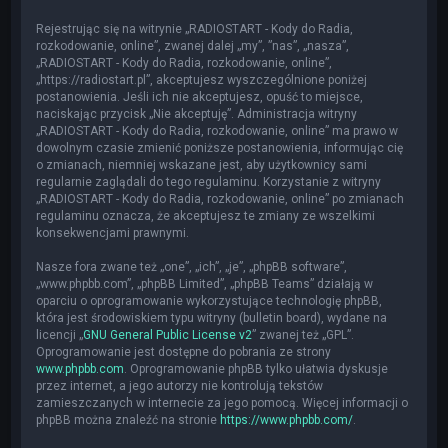
Rejestrując się na witrynie „RADIOSTART - Kody do Radia,
rozkodowanie, online”, zwanej dalej „my”, ”nas”, „nasza”,
„RADIOSTART - Kody do Radia, rozkodowanie, online”,
„https://radiostart.pl”, akceptujesz wyszczególnione poniżej
postanowienia. Jeśli ich nie akceptujesz, opuść to miejsce,
naciskając przycisk „Nie akceptuję”. Administracja witryny
„RADIOSTART - Kody do Radia, rozkodowanie, online” ma prawo w
dowolnym czasie zmienić poniższe postanowienia, informując cię
o zmianach, niemniej wskazane jest, aby użytkownicy sami
regularnie zaglądali do tego regulaminu. Korzystanie z witryny
„RADIOSTART - Kody do Radia, rozkodowanie, online” po zmianach
regulaminu oznacza, że akceptujesz te zmiany ze wszelkimi
konsekwencjami prawnymi.
Nasze fora zwane też „one”, „ich”, „je”, „phpBB software”,
„www.phpbb.com”, „phpBB Limited”, „phpBB Teams” działają w
oparciu o oprogramowanie wykorzystujące technologię phpBB,
która jest środowiskiem typu witryny (bulletin board), wydane na
licencji „
GNU General Public License v2
” zwanej też „GPL”.
Oprogramowanie jest dostępne do pobrania ze strony
www.phpbb.com
. Oprogramowanie phpBB tylko ułatwia dyskusje
przez internet, a jego autorzy nie kontrolują tekstów
zamieszczanych w internecie za jego pomocą. Więcej informacji o
phpBB można znaleźć na stronie
https://www.phpbb.com/
.