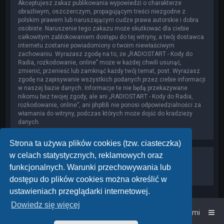
Akceptujesz zakaz publikowania wypowiedzi o charakterze
obraźliwym, oszczerczym, propagującym treści niezgodne z
polskim prawem lub naruszającym cudze prawa autorskie i dobra
osobiste. Naruszenie tego zakazu może skutkować dla ciebie
całkowitym zablokowaniem dostępu do tej witryny, a twój dostawca
internetu zostanie powiadomiony o twoim niewłaściwym
zachowaniu. Wyrażasz zgodę na to, że „RADIOSTART - Kody do
Radia, rozkodowanie, online” może w każdej chwili usunąć,
zmienić, przenieść lub zamknąć każdy twój temat, post. Wyrażasz
zgodę na zapisywanie wszystkich podanych przez ciebie informacji
w naszej bazie danych. Informacje te nie będą przekazywane
nikomu bez twojej zgody, ale ani „RADIOSTART - Kody do Radia,
rozkodowanie, online”, ani phpBB nie ponosi odpowiedzialności za
włamania do witryny, podczas których może dojść do kradzieży
danych.
Strona ta używa plików cookies (tzw. ciasteczka)
w celach statystycznych, reklamowych oraz
funkcjonalnych. Warunki przechowywania lub
dostępu do plików cookies można określić w
ustawieniach przeglądarki internetowej.
Dowiedz się więcej
Strona główna
Kontakt z nami