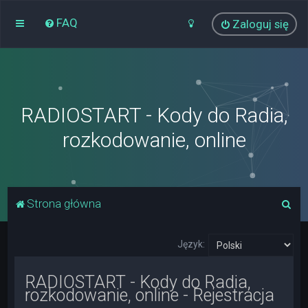
FAQ
Zaloguj się
RADIOSTART - Kody do Radia,
rozkodowanie, online
S
Strona główna
z
u
Język:
k
RADIOSTART - Kody do Radia,
a
rozkodowanie, online - Rejestracja
j