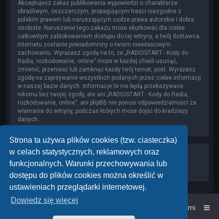
Akceptujesz zakaz publikowania wypowiedzi o charakterze
obraźliwym, oszczerczym, propagującym treści niezgodne z
polskim prawem lub naruszającym cudze prawa autorskie i dobra
osobiste. Naruszenie tego zakazu może skutkować dla ciebie
całkowitym zablokowaniem dostępu do tej witryny, a twój dostawca
internetu zostanie powiadomiony o twoim niewłaściwym
zachowaniu. Wyrażasz zgodę na to, że „RADIOSTART - Kody do
Radia, rozkodowanie, online” może w każdej chwili usunąć,
zmienić, przenieść lub zamknąć każdy twój temat, post. Wyrażasz
zgodę na zapisywanie wszystkich podanych przez ciebie informacji
w naszej bazie danych. Informacje te nie będą przekazywane
nikomu bez twojej zgody, ale ani „RADIOSTART - Kody do Radia,
rozkodowanie, online”, ani phpBB nie ponosi odpowiedzialności za
włamania do witryny, podczas których może dojść do kradzieży
danych.
Strona ta używa plików cookies (tzw. ciasteczka)
w celach statystycznych, reklamowych oraz
funkcjonalnych. Warunki przechowywania lub
dostępu do plików cookies można określić w
ustawieniach przeglądarki internetowej.
Dowiedz się więcej
Strona główna
Kontakt z nami