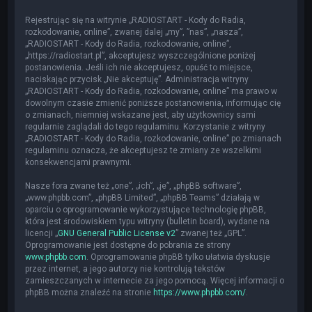
Rejestrując się na witrynie „RADIOSTART - Kody do Radia,
rozkodowanie, online”, zwanej dalej „my”, ”nas”, „nasza”,
„RADIOSTART - Kody do Radia, rozkodowanie, online”,
„https://radiostart.pl”, akceptujesz wyszczególnione poniżej
postanowienia. Jeśli ich nie akceptujesz, opuść to miejsce,
naciskając przycisk „Nie akceptuję”. Administracja witryny
„RADIOSTART - Kody do Radia, rozkodowanie, online” ma prawo w
dowolnym czasie zmienić poniższe postanowienia, informując cię
o zmianach, niemniej wskazane jest, aby użytkownicy sami
regularnie zaglądali do tego regulaminu. Korzystanie z witryny
„RADIOSTART - Kody do Radia, rozkodowanie, online” po zmianach
regulaminu oznacza, że akceptujesz te zmiany ze wszelkimi
konsekwencjami prawnymi.
Nasze fora zwane też „one”, „ich”, „je”, „phpBB software”,
„www.phpbb.com”, „phpBB Limited”, „phpBB Teams” działają w
oparciu o oprogramowanie wykorzystujące technologię phpBB,
która jest środowiskiem typu witryny (bulletin board), wydane na
licencji „
GNU General Public License v2
” zwanej też „GPL”.
Oprogramowanie jest dostępne do pobrania ze strony
www.phpbb.com
. Oprogramowanie phpBB tylko ułatwia dyskusje
przez internet, a jego autorzy nie kontrolują tekstów
zamieszczanych w internecie za jego pomocą. Więcej informacji o
phpBB można znaleźć na stronie
https://www.phpbb.com/
.