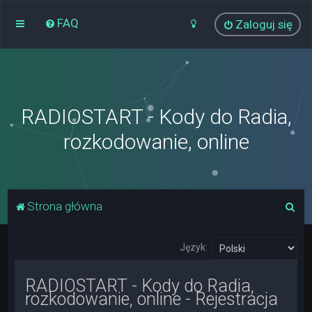
FAQ
Zaloguj się
RADIOSTART - Kody do Radia,
rozkodowanie, online
S
Strona główna
z
u
Język:
k
RADIOSTART - Kody do Radia,
a
rozkodowanie, online - Rejestracja
j