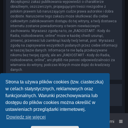
Akceptujesz zakaz publikowania wypowiedzi o charakterze
obraźliwym, oszczerczym, propagującym treści niezgodne z
polskim prawem lub naruszającym cudze prawa autorskie i dobra
osobiste. Naruszenie tego zakazu może skutkować dla ciebie
całkowitym zablokowaniem dostępu do tej witryny, a twój dostawca
internetu zostanie powiadomiony o twoim niewłaściwym
zachowaniu. Wyrażasz zgodę na to, że „RADIOSTART - Kody do
Radia, rozkodowanie, online” może w każdej chwili usunąć,
zmienić, przenieść lub zamknąć każdy twój temat, post. Wyrażasz
zgodę na zapisywanie wszystkich podanych przez ciebie informacji
w naszej bazie danych. Informacje te nie będą przekazywane
nikomu bez twojej zgody, ale ani „RADIOSTART - Kody do Radia,
rozkodowanie, online”, ani phpBB nie ponosi odpowiedzialności za
włamania do witryny, podczas których może dojść do kradzieży
danych.
Strona ta używa plików cookies (tzw. ciasteczka)
w celach statystycznych, reklamowych oraz
funkcjonalnych. Warunki przechowywania lub
dostępu do plików cookies można określić w
ustawieniach przeglądarki internetowej.
Dowiedz się więcej
Strona główna
Kontakt z nami