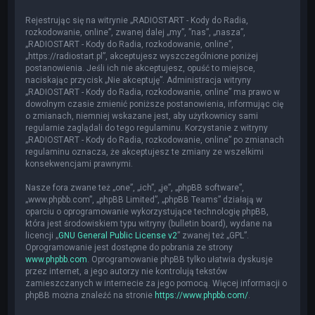
Rejestrując się na witrynie „RADIOSTART - Kody do Radia,
rozkodowanie, online”, zwanej dalej „my”, ”nas”, „nasza”,
„RADIOSTART - Kody do Radia, rozkodowanie, online”,
„https://radiostart.pl”, akceptujesz wyszczególnione poniżej
postanowienia. Jeśli ich nie akceptujesz, opuść to miejsce,
naciskając przycisk „Nie akceptuję”. Administracja witryny
„RADIOSTART - Kody do Radia, rozkodowanie, online” ma prawo w
dowolnym czasie zmienić poniższe postanowienia, informując cię
o zmianach, niemniej wskazane jest, aby użytkownicy sami
regularnie zaglądali do tego regulaminu. Korzystanie z witryny
„RADIOSTART - Kody do Radia, rozkodowanie, online” po zmianach
regulaminu oznacza, że akceptujesz te zmiany ze wszelkimi
konsekwencjami prawnymi.
Nasze fora zwane też „one”, „ich”, „je”, „phpBB software”,
„www.phpbb.com”, „phpBB Limited”, „phpBB Teams” działają w
oparciu o oprogramowanie wykorzystujące technologię phpBB,
która jest środowiskiem typu witryny (bulletin board), wydane na
licencji „
GNU General Public License v2
” zwanej też „GPL”.
Oprogramowanie jest dostępne do pobrania ze strony
www.phpbb.com
. Oprogramowanie phpBB tylko ułatwia dyskusje
przez internet, a jego autorzy nie kontrolują tekstów
zamieszczanych w internecie za jego pomocą. Więcej informacji o
phpBB można znaleźć na stronie
https://www.phpbb.com/
.