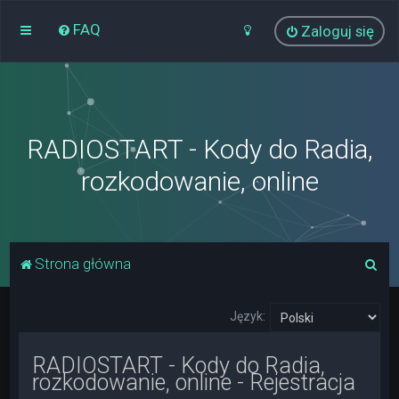
FAQ
Zaloguj się
RADIOSTART - Kody do Radia,
rozkodowanie, online
S
Strona główna
z
u
Język:
k
RADIOSTART - Kody do Radia,
a
rozkodowanie, online - Rejestracja
j