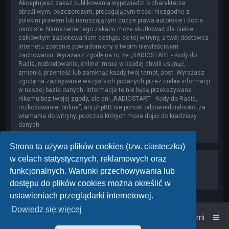
Akceptujesz zakaz publikowania wypowiedzi o charakterze
obraźliwym, oszczerczym, propagującym treści niezgodne z
polskim prawem lub naruszającym cudze prawa autorskie i dobra
osobiste. Naruszenie tego zakazu może skutkować dla ciebie
całkowitym zablokowaniem dostępu do tej witryny, a twój dostawca
internetu zostanie powiadomiony o twoim niewłaściwym
zachowaniu. Wyrażasz zgodę na to, że „RADIOSTART - Kody do
Radia, rozkodowanie, online” może w każdej chwili usunąć,
zmienić, przenieść lub zamknąć każdy twój temat, post. Wyrażasz
zgodę na zapisywanie wszystkich podanych przez ciebie informacji
w naszej bazie danych. Informacje te nie będą przekazywane
nikomu bez twojej zgody, ale ani „RADIOSTART - Kody do Radia,
rozkodowanie, online”, ani phpBB nie ponosi odpowiedzialności za
włamania do witryny, podczas których może dojść do kradzieży
danych.
Strona ta używa plików cookies (tzw. ciasteczka)
w celach statystycznych, reklamowych oraz
funkcjonalnych. Warunki przechowywania lub
dostępu do plików cookies można określić w
ustawieniach przeglądarki internetowej.
Dowiedz się więcej
Strona główna
Kontakt z nami