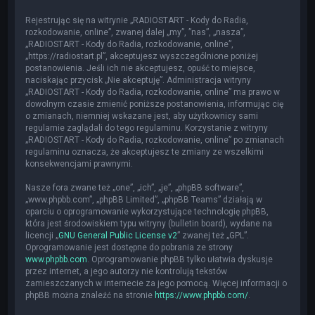
Rejestrując się na witrynie „RADIOSTART - Kody do Radia,
rozkodowanie, online”, zwanej dalej „my”, ”nas”, „nasza”,
„RADIOSTART - Kody do Radia, rozkodowanie, online”,
„https://radiostart.pl”, akceptujesz wyszczególnione poniżej
postanowienia. Jeśli ich nie akceptujesz, opuść to miejsce,
naciskając przycisk „Nie akceptuję”. Administracja witryny
„RADIOSTART - Kody do Radia, rozkodowanie, online” ma prawo w
dowolnym czasie zmienić poniższe postanowienia, informując cię
o zmianach, niemniej wskazane jest, aby użytkownicy sami
regularnie zaglądali do tego regulaminu. Korzystanie z witryny
„RADIOSTART - Kody do Radia, rozkodowanie, online” po zmianach
regulaminu oznacza, że akceptujesz te zmiany ze wszelkimi
konsekwencjami prawnymi.
Nasze fora zwane też „one”, „ich”, „je”, „phpBB software”,
„www.phpbb.com”, „phpBB Limited”, „phpBB Teams” działają w
oparciu o oprogramowanie wykorzystujące technologię phpBB,
która jest środowiskiem typu witryny (bulletin board), wydane na
licencji „
GNU General Public License v2
” zwanej też „GPL”.
Oprogramowanie jest dostępne do pobrania ze strony
www.phpbb.com
. Oprogramowanie phpBB tylko ułatwia dyskusje
przez internet, a jego autorzy nie kontrolują tekstów
zamieszczanych w internecie za jego pomocą. Więcej informacji o
phpBB można znaleźć na stronie
https://www.phpbb.com/
.