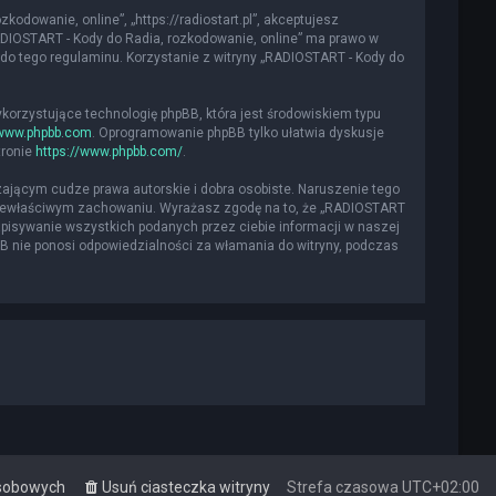
kodowanie, online”, „https://radiostart.pl”, akceptujesz
„RADIOSTART - Kody do Radia, rozkodowanie, online” ma prawo w
do tego regulaminu. Korzystanie z witryny „RADIOSTART - Kody do
ykorzystujące technologię phpBB, która jest środowiskiem typu
www.phpbb.com
. Oprogramowanie phpBB tylko ułatwia dyskusje
tronie
https://www.phpbb.com/
.
ającym cudze prawa autorskie i dobra osobiste. Naruszenie tego
 niewłaściwym zachowaniu. Wyrażasz zgodę na to, że „RADIOSTART
apisywanie wszystkich podanych przez ciebie informacji w naszej
BB nie ponosi odpowiedzialności za włamania do witryny, podczas
osobowych
Usuń ciasteczka witryny
Strefa czasowa
UTC+02:00