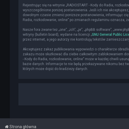
Rejestrując się na witrynie „RADIOSTART - Kody do Radia, rozkodowa
wyszczególnione poniżej postanowienia. Jeśli ich nie akceptujesz,
dowolnym czasie zmienić poniższe postanowienia, informując cię 
Radia, rozkodowanie, online” po zmianach regulaminu oznacza, 
Nasze fora zwane też „one”, „ich”, „je”, „phpBB software”, „www.p
witryny (bulletin board), wydane na licencji „
GNU General Public Lic
przez internet, a jego autorzy nie kontrolują tekstów zamieszcza
Akceptujesz zakaz publikowania wypowiedzi o charakterze obraźl
zakazu może skutkować dla ciebie całkowitym zablokowaniem dost
- Kody do Radia, rozkodowanie, online” może w każdej chwili usun
bazie danych. Informacje te nie będą przekazywane nikomu bez two
których może dojść do kradzieży danych.
Strona główna