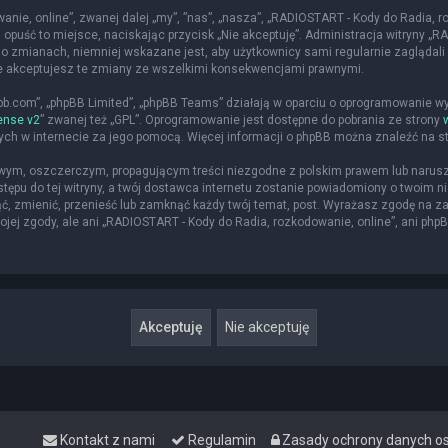
nie, online”, zwanej dalej „my”, ”nas”, „nasza”, „RADIOSTART - Kody do Radia, roz
 opuść to miejsce, naciskając przycisk „Nie akceptuję”. Administracja witryny 
o zmianach, niemniej wskazane jest, aby użytkownicy sami regularnie zaglądali 
że akceptujesz te zmiany ze wszelkimi konsekwencjami prawnymi.
hpbb.com”, „phpBB Limited”, „phpBB Teams” działają w oparciu o oprogramowanie w
ense v2
” zwanej też „GPL”. Oprogramowanie jest dostępne do pobrania ze strony
nych w internecie za jego pomocą. Więcej informacji o phpBB można znaleźć na s
iwym, oszczerczym, propagującym treści niezgodne z polskim prawem lub narusz
ępu do tej witryny, a twój dostawca internetu zostanie powiadomiony o twoim
ąć, zmienić, przenieść lub zamknąć każdy twój temat, post. Wyrażasz zgodę na z
jej zgody, ale ani „RADIOSTART - Kody do Radia, rozkodowanie, online”, ani php
Kontakt z nami
Regulamin
Zasady ochrony danych 