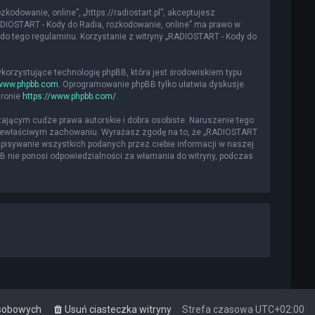
kodowanie, online”, „https://radiostart.pl”, akceptujesz
„RADIOSTART - Kody do Radia, rozkodowanie, online” ma prawo w
do tego regulaminu. Korzystanie z witryny „RADIOSTART - Kody do
ykorzystujące technologię phpBB, która jest środowiskiem typu
www.phpbb.com
. Oprogramowanie phpBB tylko ułatwia dyskusje
tronie
https://www.phpbb.com/
.
ającym cudze prawa autorskie i dobra osobiste. Naruszenie tego
 niewłaściwym zachowaniu. Wyrażasz zgodę na to, że „RADIOSTART
apisywanie wszystkich podanych przez ciebie informacji w naszej
BB nie ponosi odpowiedzialności za włamania do witryny, podczas
osobowych
Usuń ciasteczka witryny
Strefa czasowa
UTC+02:00