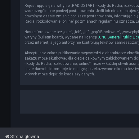
Rejestrując się na witrynie „RADIOSTART - Kody do Radia, rozkodowa
wyszczególnione poniżej postanowienia. Jeśli ich nie akceptujesz,
dowolnym czasie zmienić poniższe postanowienia, informując cię 
Radia, rozkodowanie, online” po zmianach regulaminu oznacza, 
Nasze fora zwane też „one”, „ich”, „je”, „phpBB software”, „www.p
witryny (bulletin board), wydane na licencji „
GNU General Public Lic
przez internet, a jego autorzy nie kontrolują tekstów zamieszcza
Akceptujesz zakaz publikowania wypowiedzi o charakterze obraźl
zakazu może skutkować dla ciebie całkowitym zablokowaniem dost
- Kody do Radia, rozkodowanie, online” może w każdej chwili usun
bazie danych. Informacje te nie będą przekazywane nikomu bez two
których może dojść do kradzieży danych.
Strona główna