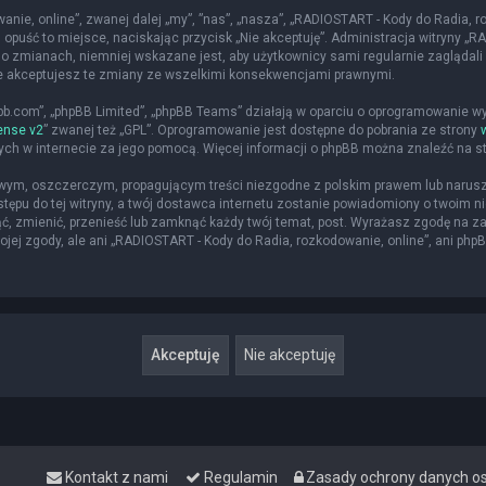
nie, online”, zwanej dalej „my”, ”nas”, „nasza”, „RADIOSTART - Kody do Radia, roz
 opuść to miejsce, naciskając przycisk „Nie akceptuję”. Administracja witryny 
o zmianach, niemniej wskazane jest, aby użytkownicy sami regularnie zaglądali 
że akceptujesz te zmiany ze wszelkimi konsekwencjami prawnymi.
hpbb.com”, „phpBB Limited”, „phpBB Teams” działają w oparciu o oprogramowanie w
ense v2
” zwanej też „GPL”. Oprogramowanie jest dostępne do pobrania ze strony
nych w internecie za jego pomocą. Więcej informacji o phpBB można znaleźć na s
iwym, oszczerczym, propagującym treści niezgodne z polskim prawem lub narusz
ępu do tej witryny, a twój dostawca internetu zostanie powiadomiony o twoim
ąć, zmienić, przenieść lub zamknąć każdy twój temat, post. Wyrażasz zgodę na z
jej zgody, ale ani „RADIOSTART - Kody do Radia, rozkodowanie, online”, ani php
Kontakt z nami
Regulamin
Zasady ochrony danych 