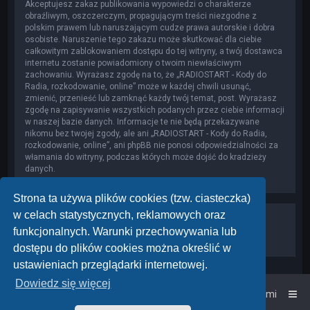
Akceptujesz zakaz publikowania wypowiedzi o charakterze
obraźliwym, oszczerczym, propagującym treści niezgodne z
polskim prawem lub naruszającym cudze prawa autorskie i dobra
osobiste. Naruszenie tego zakazu może skutkować dla ciebie
całkowitym zablokowaniem dostępu do tej witryny, a twój dostawca
internetu zostanie powiadomiony o twoim niewłaściwym
zachowaniu. Wyrażasz zgodę na to, że „RADIOSTART - Kody do
Radia, rozkodowanie, online” może w każdej chwili usunąć,
zmienić, przenieść lub zamknąć każdy twój temat, post. Wyrażasz
zgodę na zapisywanie wszystkich podanych przez ciebie informacji
w naszej bazie danych. Informacje te nie będą przekazywane
nikomu bez twojej zgody, ale ani „RADIOSTART - Kody do Radia,
rozkodowanie, online”, ani phpBB nie ponosi odpowiedzialności za
włamania do witryny, podczas których może dojść do kradzieży
danych.
Strona ta używa plików cookies (tzw. ciasteczka)
w celach statystycznych, reklamowych oraz
funkcjonalnych. Warunki przechowywania lub
dostępu do plików cookies można określić w
ustawieniach przeglądarki internetowej.
Dowiedz się więcej
Strona główna
Kontakt z nami