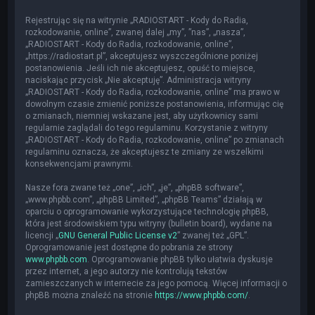
Rejestrując się na witrynie „RADIOSTART - Kody do Radia,
rozkodowanie, online”, zwanej dalej „my”, ”nas”, „nasza”,
„RADIOSTART - Kody do Radia, rozkodowanie, online”,
„https://radiostart.pl”, akceptujesz wyszczególnione poniżej
postanowienia. Jeśli ich nie akceptujesz, opuść to miejsce,
naciskając przycisk „Nie akceptuję”. Administracja witryny
„RADIOSTART - Kody do Radia, rozkodowanie, online” ma prawo w
dowolnym czasie zmienić poniższe postanowienia, informując cię
o zmianach, niemniej wskazane jest, aby użytkownicy sami
regularnie zaglądali do tego regulaminu. Korzystanie z witryny
„RADIOSTART - Kody do Radia, rozkodowanie, online” po zmianach
regulaminu oznacza, że akceptujesz te zmiany ze wszelkimi
konsekwencjami prawnymi.
Nasze fora zwane też „one”, „ich”, „je”, „phpBB software”,
„www.phpbb.com”, „phpBB Limited”, „phpBB Teams” działają w
oparciu o oprogramowanie wykorzystujące technologię phpBB,
która jest środowiskiem typu witryny (bulletin board), wydane na
licencji „
GNU General Public License v2
” zwanej też „GPL”.
Oprogramowanie jest dostępne do pobrania ze strony
www.phpbb.com
. Oprogramowanie phpBB tylko ułatwia dyskusje
przez internet, a jego autorzy nie kontrolują tekstów
zamieszczanych w internecie za jego pomocą. Więcej informacji o
phpBB można znaleźć na stronie
https://www.phpbb.com/
.