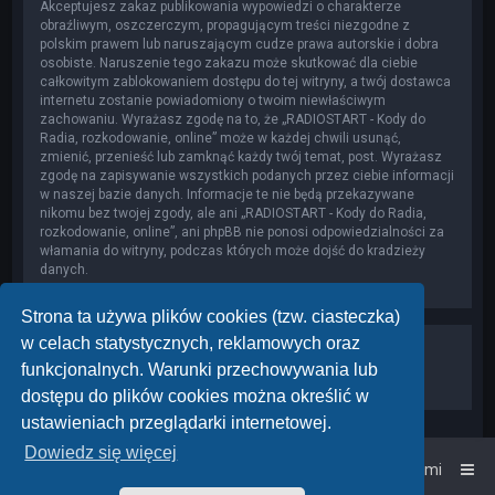
Akceptujesz zakaz publikowania wypowiedzi o charakterze
obraźliwym, oszczerczym, propagującym treści niezgodne z
polskim prawem lub naruszającym cudze prawa autorskie i dobra
osobiste. Naruszenie tego zakazu może skutkować dla ciebie
całkowitym zablokowaniem dostępu do tej witryny, a twój dostawca
internetu zostanie powiadomiony o twoim niewłaściwym
zachowaniu. Wyrażasz zgodę na to, że „RADIOSTART - Kody do
Radia, rozkodowanie, online” może w każdej chwili usunąć,
zmienić, przenieść lub zamknąć każdy twój temat, post. Wyrażasz
zgodę na zapisywanie wszystkich podanych przez ciebie informacji
w naszej bazie danych. Informacje te nie będą przekazywane
nikomu bez twojej zgody, ale ani „RADIOSTART - Kody do Radia,
rozkodowanie, online”, ani phpBB nie ponosi odpowiedzialności za
włamania do witryny, podczas których może dojść do kradzieży
danych.
Strona ta używa plików cookies (tzw. ciasteczka)
w celach statystycznych, reklamowych oraz
funkcjonalnych. Warunki przechowywania lub
dostępu do plików cookies można określić w
ustawieniach przeglądarki internetowej.
Dowiedz się więcej
Strona główna
Kontakt z nami