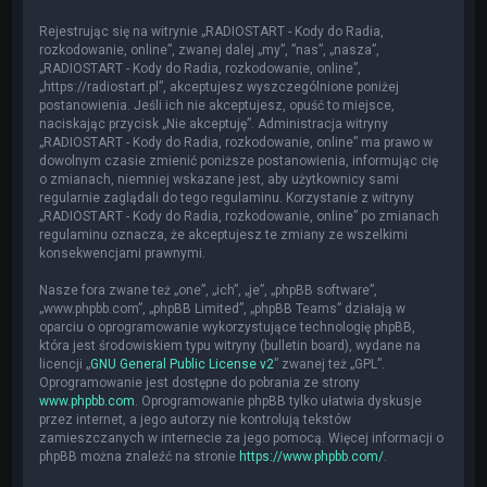
Rejestrując się na witrynie „RADIOSTART - Kody do Radia,
rozkodowanie, online”, zwanej dalej „my”, ”nas”, „nasza”,
„RADIOSTART - Kody do Radia, rozkodowanie, online”,
„https://radiostart.pl”, akceptujesz wyszczególnione poniżej
postanowienia. Jeśli ich nie akceptujesz, opuść to miejsce,
naciskając przycisk „Nie akceptuję”. Administracja witryny
„RADIOSTART - Kody do Radia, rozkodowanie, online” ma prawo w
dowolnym czasie zmienić poniższe postanowienia, informując cię
o zmianach, niemniej wskazane jest, aby użytkownicy sami
regularnie zaglądali do tego regulaminu. Korzystanie z witryny
„RADIOSTART - Kody do Radia, rozkodowanie, online” po zmianach
regulaminu oznacza, że akceptujesz te zmiany ze wszelkimi
konsekwencjami prawnymi.
Nasze fora zwane też „one”, „ich”, „je”, „phpBB software”,
„www.phpbb.com”, „phpBB Limited”, „phpBB Teams” działają w
oparciu o oprogramowanie wykorzystujące technologię phpBB,
która jest środowiskiem typu witryny (bulletin board), wydane na
licencji „
GNU General Public License v2
” zwanej też „GPL”.
Oprogramowanie jest dostępne do pobrania ze strony
www.phpbb.com
. Oprogramowanie phpBB tylko ułatwia dyskusje
przez internet, a jego autorzy nie kontrolują tekstów
zamieszczanych w internecie za jego pomocą. Więcej informacji o
phpBB można znaleźć na stronie
https://www.phpbb.com/
.