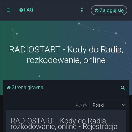
FAQ
Zaloguj się
RADIOSTART - Kody do Radia,
rozkodowanie, online
S
Strona główna
z
u
Język:
k
RADIOSTART - Kody do Radia,
a
rozkodowanie, online - Rejestracja
j